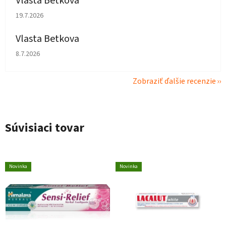
Vlasta Betkova
Hodnotenie obchodu je 5 z 5 hviezdičiek.
19.7.2026
Vlasta Betkova
Hodnotenie obchodu je 4 z 5 hviezdičiek.
8.7.2026
Zobraziť ďalšie recenzie
Súvisiaci tovar
Novinka
Novinka