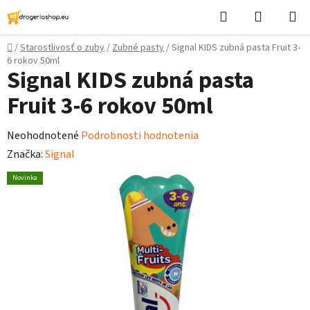
Prejsť
Hľadať
Nákupn
na
košík
obsah
Domov
/
Starostlivosť o zuby
/
Zubné pasty
/
Signal KIDS zubná pasta Fruit 3-
6 rokov 50ml
Signal KIDS zubná pasta
Fruit 3-6 rokov 50ml
Priemerné
Neohodnotené
Podrobnosti hodnotenia
hodnotenie
Značka:
Signal
produktu
Novinka
je
0,0
z
5
hviezdičiek.