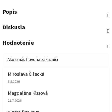
Popis
Diskusia
Hodnotenie
Miroslava Čišecká
Hodnotenie obchodu je 1 z 5 hviezdičiek.
3.8.2026
Magdaléna Kissová
Hodnotenie obchodu je 5 z 5 hviezdičiek.
21.7.2026