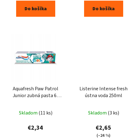
Do košíka
Do košíka
Aquafresh Paw Patrol
Listerine Intense fresh
Junior zubná pasta 6-
ústna voda 250ml
8rokov 75ml
Skladom
(11 ks)
Skladom
(3 ks)
€2,34
€2,65
(–24 %)