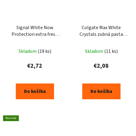
Signal White Now
Colgate Max White
Protection extra fresh
Crystals zubná pasta
zubná pasta 75ml
75ml
Skladom
(19 ks)
Skladom
(11 ks)
€2,72
€2,08
Do košíka
Do košíka
Novinka