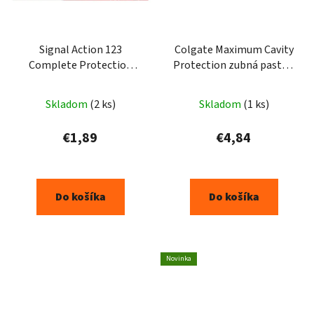
Signal Action 123
Colgate Maximum Cavity
Complete Protection
Protection zubná pasta s
zubná pasta 75 ml
pumpičkou 100ml
Skladom
(2 ks)
Skladom
(1 ks)
€1,89
€4,84
Do košíka
Do košíka
Novinka