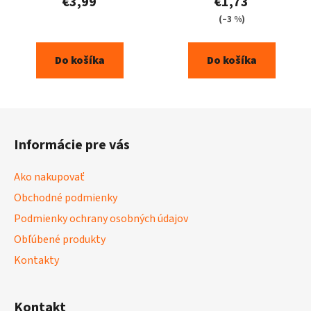
€3,99
€1,73
(–3 %)
Do košíka
Do košíka
Z
á
Informácie pre vás
p
ä
Ako nakupovať
t
Obchodné podmienky
i
Podmienky ochrany osobných údajov
e
Obľúbené produkty
Kontakty
Kontakt