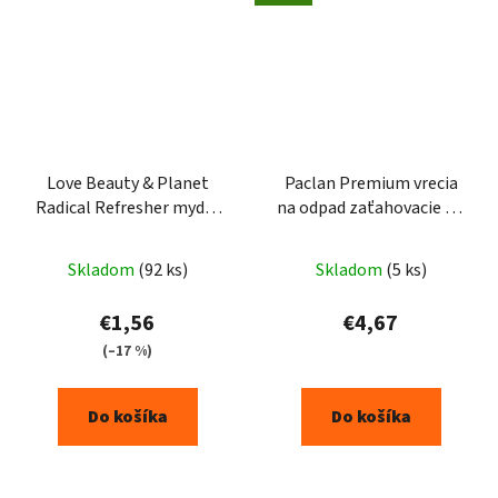
Love Beauty & Planet
Paclan Premium vrecia
Radical Refresher mydlo
na odpad zaťahovacie uši
100 g
2-vrstvové 120l 10ks
Skladom
(92 ks)
Skladom
(5 ks)
€1,56
€4,67
(–17 %)
Do košíka
Do košíka