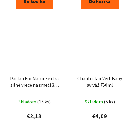
Do košíka
Do košíka
Paclan For Nature extra
Chanteclair Vert Baby
silné vrece na smeti 35l
aviváž 750ml
30ks
Skladom
(15 ks)
Skladom
(5 ks)
€2,13
€4,09