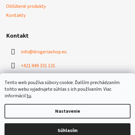
k
Obľúbené produkty
y
v
Kontakty
ý
p
i
Kontakt
s
u
info
@
drogeriashop.eu
+421 949 331 131
Tento web používa súbory cookie. Ďalším prechádzaním
tohto webu vyjadrujete súhlas s ich používaním. Viac
informácií
tu
.
Vytvoril Shoptet
Nastavenie
Copyright 2026
drogeriashop.eu
. Všetky práva vyhradené.
Upraviť nastavenie cookies
S
Súhlasím