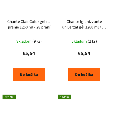
Chante Clair Color gél na
Chante Igienizzante
pranie 1260 ml - 28 praní
univerzal gél 1260 ml / 28
praní
Skladom
(9 ks)
Skladom
(2 ks)
€5,54
€5,54
Do košíka
Do košíka
Novinka
Novinka