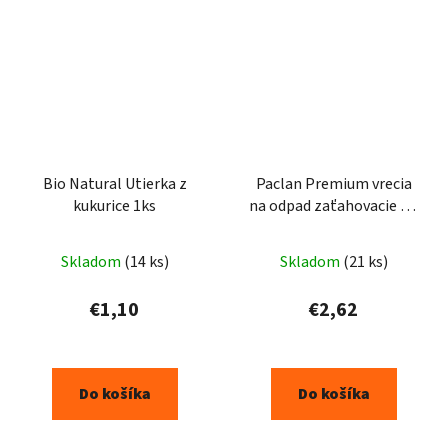
Bio Natural Utierka z
Paclan Premium vrecia
kukurice 1ks
na odpad zaťahovacie uši
2-vrstvové 35l 15ks
Skladom
(14 ks)
Skladom
(21 ks)
€1,10
€2,62
Do košíka
Do košíka