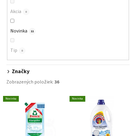
r
o
Akcia
0
d
u
Novinka
11
k
t
o
Tip
0
v
Značky
Zobrazených položiek:
36
V
Novinka
Novinka
ý
p
i
s
p