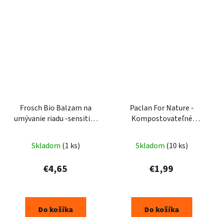
Frosch Bio Balzam na
Paclan For Nature -
umývanie riadu -sensitive
Kompostovateľné
zero%500ml
papierové vrecia na
bioodpady 10l - 10ks
Skladom
(1 ks)
Skladom
(10 ks)
€4,65
€1,99
Do košíka
Do košíka