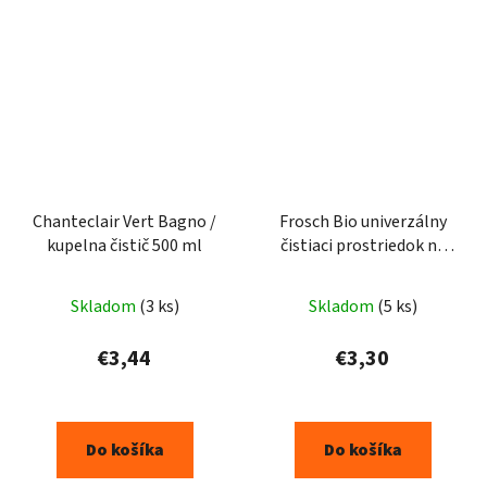
Chanteclair Vert Bagno /
Frosch Bio univerzálny
kupelna čistič 500 ml
čistiaci prostriedok na
všetky povrchy 1l
Skladom
(3 ks)
Skladom
(5 ks)
€3,44
€3,30
Do košíka
Do košíka