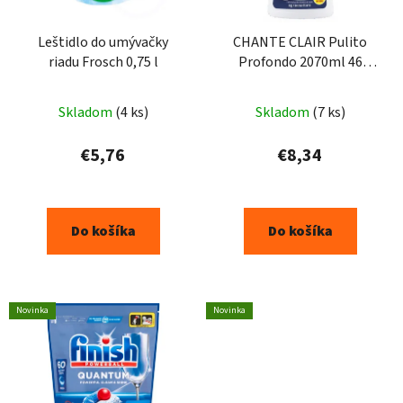
r
o
Leštidlo do umývačky
CHANTE CLAIR Pulito
riadu Frosch 0,75 l
Profondo 2070ml 46
d
praní
u
k
Skladom
(4 ks)
Skladom
(7 ks)
t
€5,76
€8,34
o
v
Do košíka
Do košíka
Novinka
Novinka