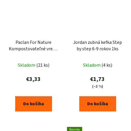
Paclan For Nature
Jordan zubná kefka Step
Kompostovateľné vrecia
by step 6-9 rokov 1ks
na BIO odpad 60l - 6ks
Skladom
(21 ks)
Skladom
(4 ks)
€3,33
€1,73
(–3 %)
Do košíka
Do košíka
Novinka