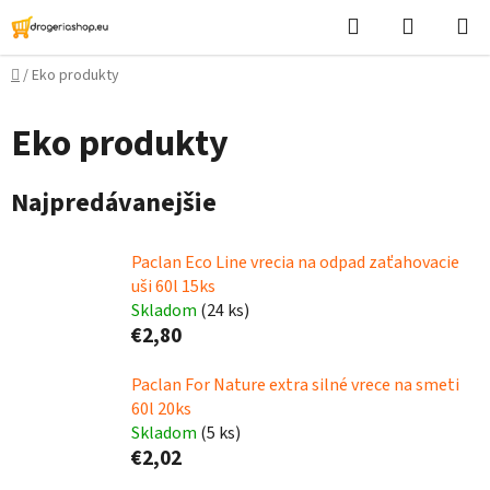
Prejsť
Hľadať
Nákupn
na
košík
obsah
Domov
/
Eko produkty
Eko produkty
Najpredávanejšie
Paclan Eco Line vrecia na odpad zaťahovacie
uši 60l 15ks
Skladom
(24 ks)
€2,80
Paclan For Nature extra silné vrece na smeti
60l 20ks
Skladom
(5 ks)
€2,02