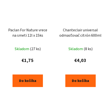
Paclan For Nature vrece
Chanteclair universal
na smeti 12l x 15ks
odmasťovač citrón 600ml
Priemerné
Skladom
(27 ks)
Skladom
(8 ks)
hodnotenie
produktu
€1,75
€4,03
je
5,0
z
Do košíka
Do košíka
5
hviezdičiek.