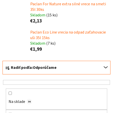
Paclan For Nature extra silné vrece na smeti
35l 30ks
Skladom
(15 ks)
€2,13
Paclan Eco Line vrecia na odpad zaťahovacie
uši 35l 15ks
Skladom
(7 ks)
€1,99
R
Radiť podľa:
Odporúčame
a
d
e
n
i
e
Na sklade
36
p