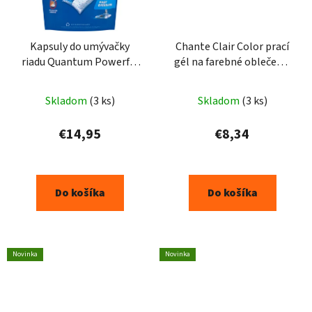
Kapsuly do umývačky
Chante Clair Color prací
riadu Quantum Powerful
gél na farebné oblečenie
Clean & Shine, 60 ks
2070 ml / 46 praní
Skladom
(3 ks)
Skladom
(3 ks)
€14,95
€8,34
Do košíka
Do košíka
Novinka
Novinka