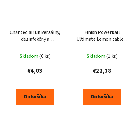
Chanteclair univerzálny,
Finish Powerball
dezinfekčný a
Ultimate Lemon tablety
odmasťovací čistič
do umývačky riadu 92ks
Lavanda 600ml
Skladom
(6 ks)
Skladom
(1 ks)
€4,03
€22,38
Do košíka
Do košíka