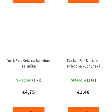
York Eco Kefa na bambus
Paclan For Nature -
žehlička
Prírodná kuchynská
špongia z agáve a PET
fľiaš - 2ks
Skladom
(1 ks)
Skladom
(1 ks)
€4,75
€1,46