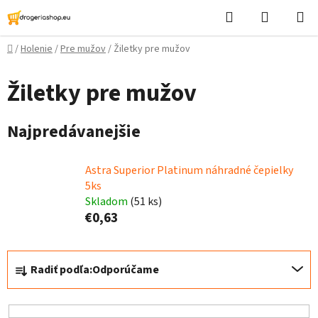
Prejsť
Hľadať
Nákupn
na
košík
obsah
Domov
/
Holenie
/
Pre mužov
/
Žiletky pre mužov
Žiletky pre mužov
Najpredávanejšie
Astra Superior Platinum náhradné čepielky
5ks
Skladom
(51 ks)
€0,63
R
Radiť podľa:
Odporúčame
a
d
e