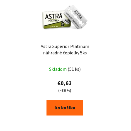
ý
p
i
s
p
r
o
Astra Superior Platinum
náhradné čepielky 5ks
d
u
k
Skladom
(51 ks)
t
€0,63
o
(–36 %)
v
Do košíka