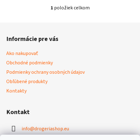
1
položiek celkom
O
v
l
Z
á
á
d
Informácie pre vás
p
a
ä
c
Ako nakupovať
t
i
Obchodné podmienky
i
e
p
Podmienky ochrany osobných údajov
e
r
Obľúbené produkty
v
Kontakty
k
y
v
Kontakt
ý
p
i
info
@
drogeriashop.eu
s