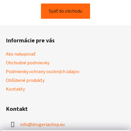
Späť do obchodu
Z
á
Informácie pre vás
p
ä
Ako nakupovať
t
Obchodné podmienky
i
Podmienky ochrany osobných údajov
e
Obľúbené produkty
Kontakty
Kontakt
info
@
drogeriashop.eu