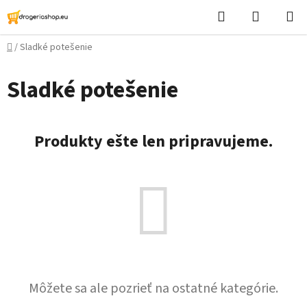
Prejsť
Hľadať
Nákupn
na
košík
obsah
Domov
/
Sladké potešenie
Sladké potešenie
Produkty ešte len pripravujeme.
Môžete sa ale pozrieť na ostatné kategórie.