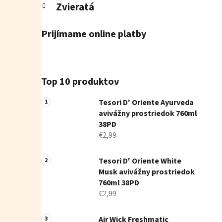
Zvieratá
Prijímame online platby
Top 10 produktov
Tesori D' Oriente Ayurveda
avivážny prostriedok 760ml
38PD
€2,99
Tesori D' Oriente White
Musk avivážny prostriedok
760ml 38PD
€2,99
Air Wick Freshmatic