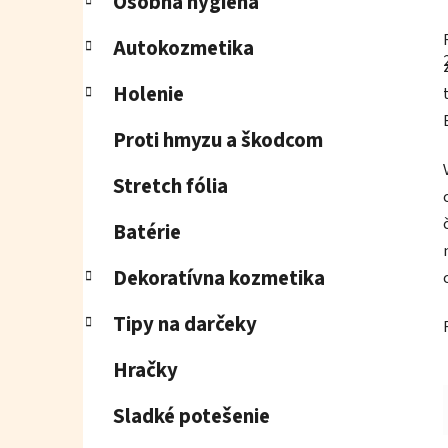
Osobná hygiena
Autokozmetika
j
Holenie
Proti hmyzu a škodcom
Stretch fólia
Batérie
Dekoratívna kozmetika
Tipy na darčeky
Hračky
Sladké potešenie