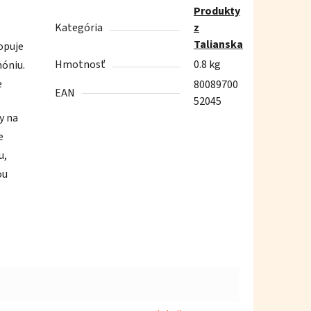
Produkty
Kategória
z
Talianska
opuje
Hmotnosť
0.8 kg
móniu.
e
80089700
EAN
52045
y na
e
u,
ou