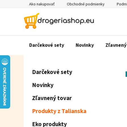
Prejsť
Ako nakupovať
Obchodné podmienky
Podmi
na
obsah
Darčekové sety
Novinky
Zľavnený
B
K
Preskočiť
Darčekové sety
a
o
kategórie
t
č
Novinky
e
n
g
ý
Zľavnený tovar
ó
p
r
Produkty z Talianska
a
i
e
n
Eko produkty