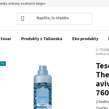
enky ochrany osobných údajov
Obľúbené produkty
Kontakty
 tovar
Produkty z Talianska
Eko produkty
Domov
/
Produ
Antibact
Tes
Tip
The
avi
760
Prieme
2 hodno
hodnot
Značka