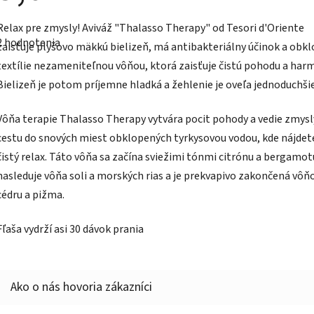
Priemerné
Relax pre zmysly! Aviváž "Thalasso Therapy" od Tesori d'Oriente
hodnotenie
2 hodnotenia
produktu
zaisťuje plyšovo mäkkú bielizeň, má antibakteriálny účinok a obkl
e
textílie nezameniteľnou vôňou, ktorá zaisťuje čistú pohodu a har
5,0
z
Bielizeň je potom príjemne hladká a žehlenie je oveľa jednoduchši
5
hviezdičiek.
Vôňa terapie Thalasso Therapy vytvára pocit pohody a vedie zmysl
cestu do snových miest obklopených tyrkysovou vodou, kde nájdet
čistý relax. Táto vôňa sa začína sviežimi tónmi citrónu a bergamot
nasleduje vôňa soli a morských rias a je prekvapivo zakončená vôň
cédru a pižma.
Fľaša vydrží asi 30 dávok prania