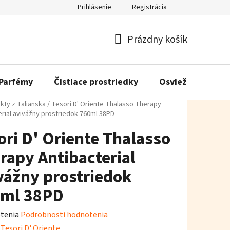
Prihlásenie
Registrácia
Prázdny košík
Nákupný
košík
Parfémy
Čistiace prostriedky
Osviežovače vzd
kty z Talianska
/
Tesori D' Oriente Thalasso Therapy
erial avivážny prostriedok 760ml 38PD
ori D' Oriente Thalasso
rapy Antibacterial
vážny prostriedok
ml 38PD
rné
tenia
Podrobnosti hodnotenia
enie
:
Tesori D' Oriente