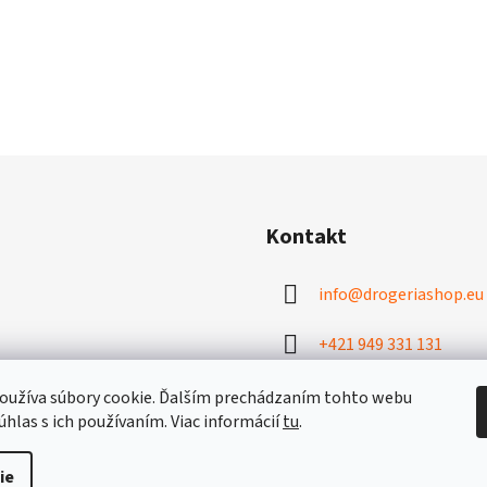
Kontakt
info
@
drogeriashop.eu
+421 949 331 131
oužíva súbory cookie. Ďalším prechádzaním tohto webu
úhlas s ich používaním. Viac informácií
tu
.
ie