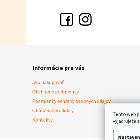
Z
á
Informácie pre vás
p
ä
Ako nakupovať
t
Obchodné podmienky
i
Podmienky ochrany osobných údajov
e
Obľúbené produkty
Tento web p
Kontakty
vyjadrujete s
Nastaven