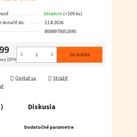
tu
nosť
Skladom
(>100 ks)
doručiť do:
11.8.2026
8008970052045
,99
iek.
Do košíka
 bez DPH
ková cena:
Opýtať sa
Strážiť
ať
)
Diskusia
Dodatočné parametre