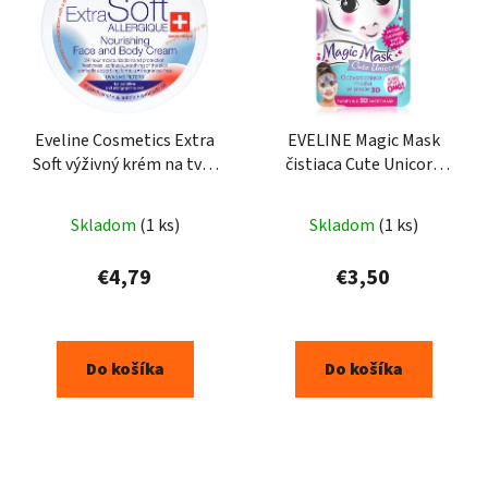
p
i
s
p
r
o
Eveline Cosmetics Extra
EVELINE Magic Mask
Soft výživný krém na tvár
čistiaca Cute Unicorn
d
a telo pre alergickú pleť
látková maska 1ks
u
200 ml
k
Skladom
(1 ks)
Skladom
(1 ks)
t
€4,79
€3,50
o
v
Do košíka
Do košíka