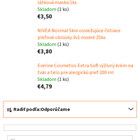
látková maska 1ks
Skladom
(1 ks)
€3,50
NIVEA Normal Skin osviežujúce čistiace
pleťové obrúsky 3v1 modré 25ks
Skladom
(1 ks)
€3,80
Eveline Cosmetics Extra Soft výživný krém na
tvár a telo pre alergickú pleť 200 ml
Skladom
(1 ks)
€4,79
R
Radiť podľa:
Odporúčame
a
d
e
n