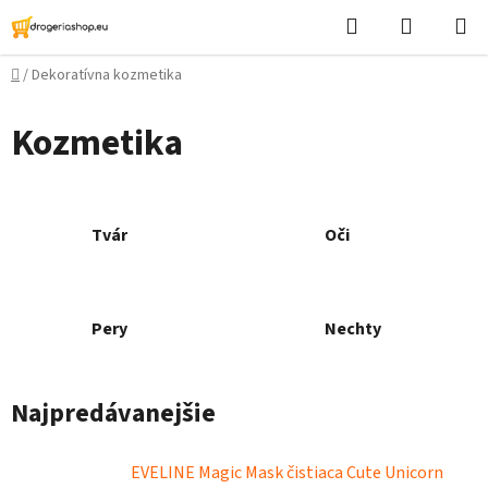
Prejsť
Hľadať
Nákupn
na
košík
obsah
Domov
/
Dekoratívna kozmetika
Kozmetika
Tvár
Oči
Pery
Nechty
Najpredávanejšie
EVELINE Magic Mask čistiaca Cute Unicorn