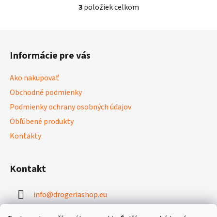
3
položiek celkom
O
v
l
Z
á
á
d
Informácie pre vás
p
a
ä
c
Ako nakupovať
t
i
Obchodné podmienky
i
e
p
Podmienky ochrany osobných údajov
e
r
Obľúbené produkty
v
Kontakty
k
y
v
Kontakt
ý
p
i
info
@
drogeriashop.eu
s
u
+421 949 331 131