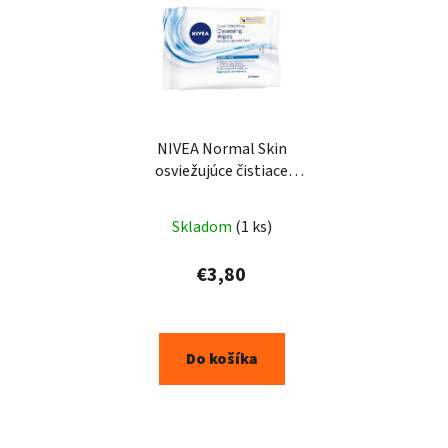
NIVEA Normal Skin
osviežujúce čistiace
pleťové obrúsky 3v1
modré 25ks
Skladom
(1 ks)
€3,80
Do košíka