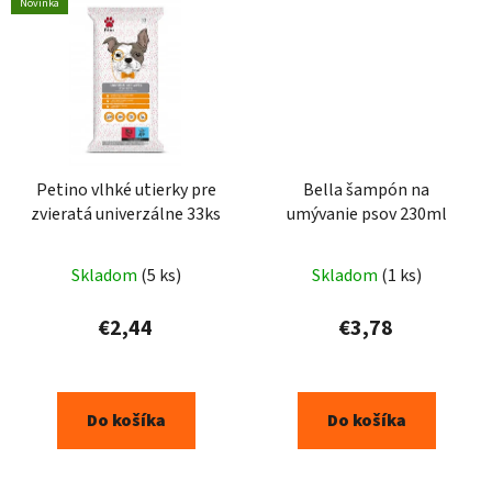
Novinka
Petino vlhké utierky pre
Bella šampón na
zvieratá univerzálne 33ks
umývanie psov 230ml
Skladom
(5 ks)
Skladom
(1 ks)
€2,44
€3,78
Do košíka
Do košíka