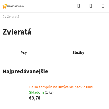
Prejsť
Hľadať
Nákupn
na
košík
obsah
Domov
/
Zvieratá
Zvieratá
Psy
Služby
Najpredávanejšie
Bella šampón na umývanie psov 230ml
Skladom
(1 ks)
€3,78