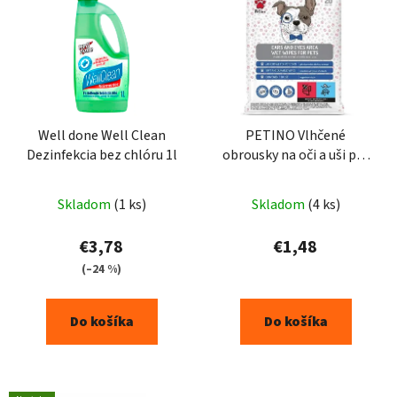
ý
p
i
s
p
r
o
Well done Well Clean
PETINO Vlhčené
Dezinfekcia bez chlóru 1l
obrousky na oči a uši pte
d
zvieratá 20 ks
u
k
Skladom
(1 ks)
Skladom
(4 ks)
t
€3,78
€1,48
o
(–24 %)
v
Do košíka
Do košíka