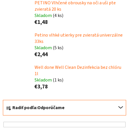
PETINO Vlhčené obrousky na oči a uši pte
zvieratá 20 ks
Skladom
(4 ks)
€1,48
Petino vlhké utierky pre zvieratá univerzálne
33ks
Skladom
(5 ks)
€2,44
Well done Well Clean Dezinfekcia bez chlóru
1l
Skladom
(1 ks)
€3,78
R
Radiť podľa:
Odporúčame
a
d
e