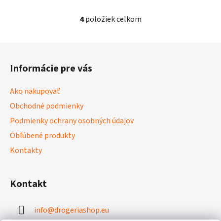
4
položiek celkom
O
v
l
Z
á
á
d
Informácie pre vás
p
a
ä
c
Ako nakupovať
t
i
Obchodné podmienky
i
e
p
Podmienky ochrany osobných údajov
e
r
Obľúbené produkty
v
Kontakty
k
y
v
Kontakt
ý
p
i
info
@
drogeriashop.eu
s