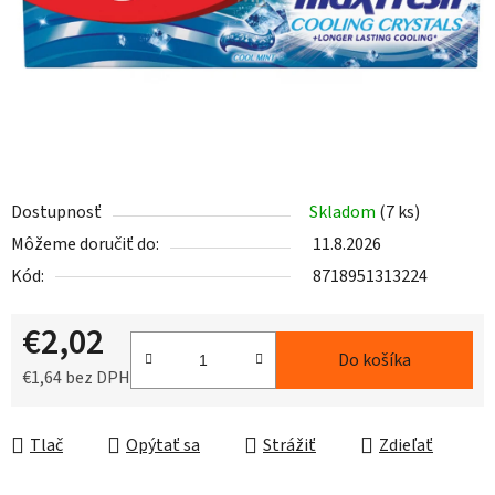
Dostupnosť
Skladom
(7 ks)
Môžeme doručiť do:
11.8.2026
Kód:
8718951313224
€2,02
Do košíka
€1,64 bez DPH
Jednotková cena:
Tlač
Opýtať sa
Strážiť
Zdieľať