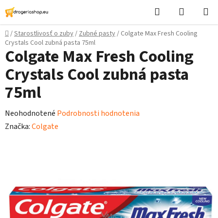
Prejsť
Hľadať
Nákupn
na
košík
obsah
Domov
/
Starostlivosť o zuby
/
Zubné pasty
/
Colgate Max Fresh Cooling
Crystals Cool zubná pasta 75ml
Colgate Max Fresh Cooling
Crystals Cool zubná pasta
75ml
Priemerné
Neohodnotené
Podrobnosti hodnotenia
hodnotenie
Značka:
Colgate
produktu
je
0,0
z
5
hviezdičiek.