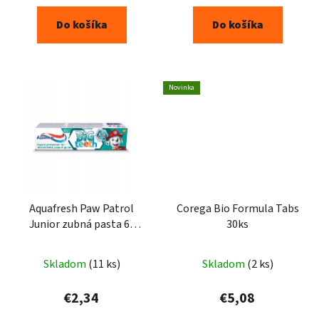
Do košíka
Do košíka
Novinka
Aquafresh Paw Patrol
Corega Bio Formula Tabs
Junior zubná pasta 6-
30ks
8rokov 75ml
Skladom
(11 ks)
Skladom
(2 ks)
€2,34
€5,08