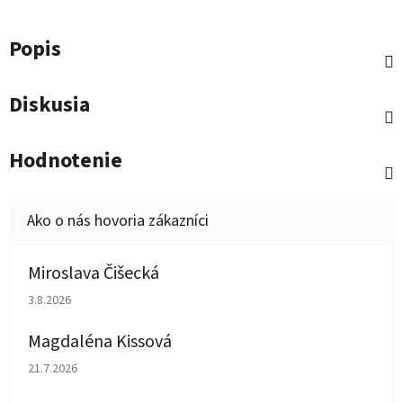
Popis
Diskusia
Hodnotenie
Miroslava Čišecká
Hodnotenie obchodu je 1 z 5 hviezdičiek.
3.8.2026
Magdaléna Kissová
Hodnotenie obchodu je 5 z 5 hviezdičiek.
21.7.2026