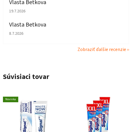
Vlasta Betkova
Hodnotenie obchodu je 5 z 5 hviezdičiek.
19.7.2026
Vlasta Betkova
Hodnotenie obchodu je 4 z 5 hviezdičiek.
8.7.2026
Zobraziť ďalšie recenzie
Súvisiaci tovar
Novinka