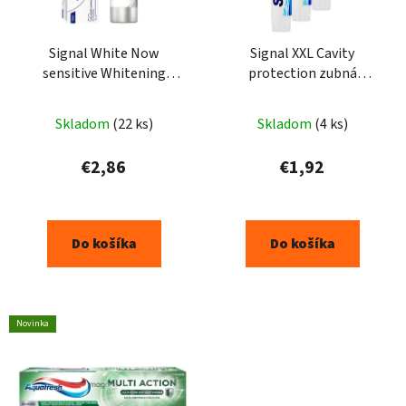
Signal White Now
Signal XXL Cavity
sensitive Whitening
protection zubná
zubná pasta 75ml
pasta125 ml
Skladom
(22 ks)
Skladom
(4 ks)
€2,86
€1,92
Do košíka
Do košíka
Novinka