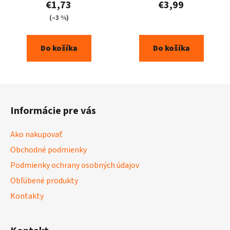
€1,73
€3,99
(–3 %)
Do košíka
Do košíka
Z
á
Informácie pre vás
p
ä
Ako nakupovať
t
Obchodné podmienky
i
Podmienky ochrany osobných údajov
e
Obľúbené produkty
Kontakty