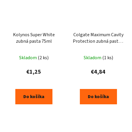
Kolynos Super White
Colgate Maximum Cavity
zubná pasta 75ml
Protection zubná pasta s
pumpičkou 100ml
Skladom
(2 ks)
Skladom
(1 ks)
€1,25
€4,84
Do košíka
Do košíka