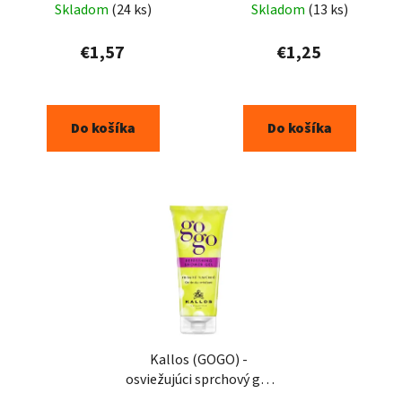
k
Skladom
(24 ks)
Skladom
(13 ks)
t
€1,57
€1,25
o
v
Do košíka
Do košíka
Kallos (GOGO) -
osviežujúci sprchový gél
200ml