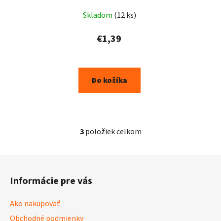
Skladom
(12 ks)
€1,39
Do košíka
3
položiek celkom
O
v
l
Z
á
á
d
Informácie pre vás
p
a
ä
c
Ako nakupovať
t
i
Obchodné podmienky