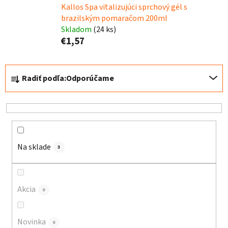
Kallos Spa vitalizujúci sprchový gél s
brazilským pomaračom 200ml
Skladom
(24 ks)
€1,57
R
Radiť podľa:
Odporúčame
a
d
e
n
i
e
Na sklade
3
p
r
o
Akcia
0
d
u
Novinka
0