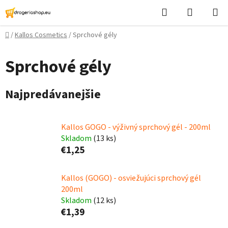
Prejsť
Hľadať
Nákupn
na
košík
obsah
Domov
/
Kallos Cosmetics
/
Sprchové gély
Sprchové gély
Najpredávanejšie
Kallos GOGO - výživný sprchový gél - 200ml
Skladom
(13 ks)
€1,25
Kallos (GOGO) - osviežujúci sprchový gél
200ml
Skladom
(12 ks)
€1,39