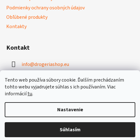
i
e
p
Podmienky ochrany osobných údajov
e
r
Obľúbené produkty
v
Kontakty
k
y
v
Kontakt
ý
p
i
info
@
drogeriashop.eu
s
u
+421 949 331 131
Tento web používa súbory cookie. Ďalším prechádzaním
tohto webu vyjadrujete súhlas s ich používaním. Viac
informácií
tu
.
Nastavenie
Vytvoril Shoptet
Súhlasím
Copyright 2026
drogeriashop.eu
. Všetky práva vyhradené.
Upraviť nastavenie cookies