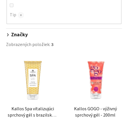
k
t
o
Tip
0
v
Značky
Zobrazených položiek:
3
V
ý
p
i
s
p
r
o
Kallos Spa vitalizujúci
Kallos GOGO - výživný
sprchový gél s brazilským
sprchový gél - 200ml
d
pomaračom 200ml
u