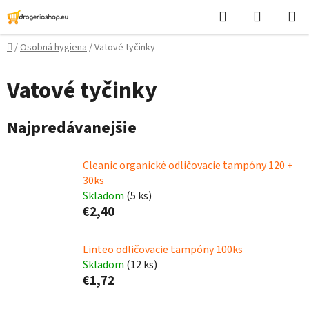
Prejsť
Hľadať
Nákupn
na
košík
obsah
Domov
/
Osobná hygiena
/
Vatové tyčinky
Vatové tyčinky
Najpredávanejšie
Cleanic organické odličovacie tampóny 120 +
30ks
Skladom
(5 ks)
€2,40
Linteo odličovacie tampóny 100ks
Skladom
(12 ks)
€1,72