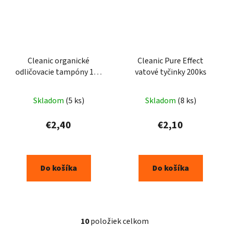
Cleanic organické
Cleanic Pure Effect
odličovacie tampóny 120
vatové tyčinky 200ks
+ 30ks
Skladom
(5 ks)
Skladom
(8 ks)
€2,40
€2,10
Do košíka
Do košíka
10
položiek celkom
O