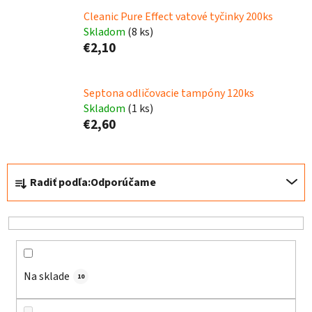
Cleanic Pure Effect vatové tyčinky 200ks
Skladom
(8 ks)
€2,10
Septona odličovacie tampóny 120ks
Skladom
(1 ks)
€2,60
R
Radiť podľa:
Odporúčame
a
d
e
n
i
e
Na sklade
10
p