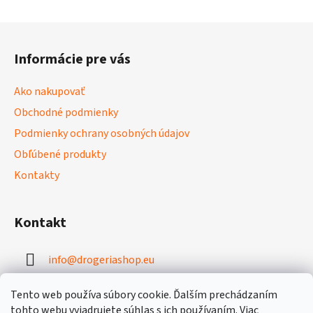
v
l
Z
á
á
d
Informácie pre vás
p
a
ä
c
Ako nakupovať
t
i
Obchodné podmienky
i
e
p
Podmienky ochrany osobných údajov
e
r
Obľúbené produkty
v
Kontakty
k
y
v
Kontakt
ý
p
i
info
@
drogeriashop.eu
s
u
+421 949 331 131
Tento web používa súbory cookie. Ďalším prechádzaním
tohto webu vyjadrujete súhlas s ich používaním. Viac