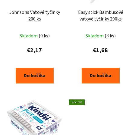
r
o
Johnsons Vatové tyčinky
Easy stick Bambusové
200 ks
vatové tyčinky 200ks
d
u
k
Skladom
(9 ks)
Skladom
(3 ks)
t
€2,17
€1,68
o
v
Do košíka
Do košíka
Novinka