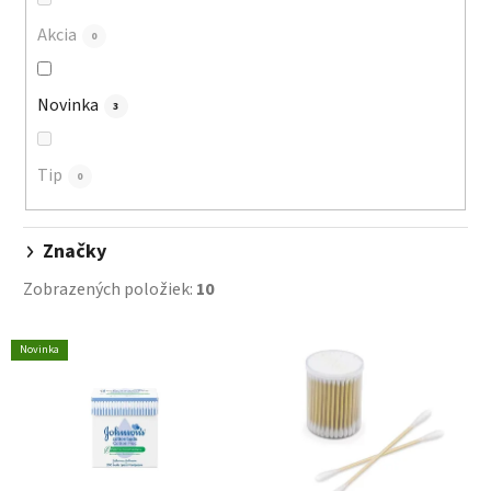
r
o
Akcia
0
d
u
Novinka
3
k
t
o
Tip
0
v
Značky
Zobrazených položiek:
10
V
Novinka
ý
p
i
s
p