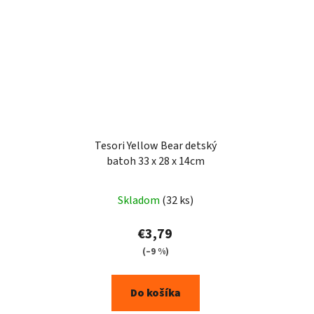
Tesori Yellow Bear detský
batoh 33 x 28 x 14cm
Skladom
(32 ks)
€3,79
(–9 %)
Do košíka