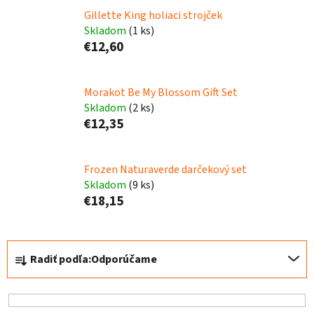
Gillette King holiaci strojček
Skladom
(1 ks)
€12,60
Morakot Be My Blossom Gift Set
Skladom
(2 ks)
€12,35
Frozen Naturaverde darčekový set
Skladom
(9 ks)
€18,15
R
Radiť podľa:
Odporúčame
a
d
e