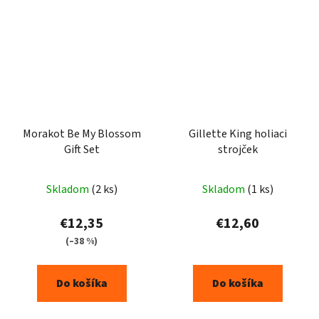
Morakot Be My Blossom
Gillette King holiaci
Gift Set
strojček
Skladom
(2 ks)
Skladom
(1 ks)
€12,35
€12,60
(–38 %)
Do košíka
Do košíka