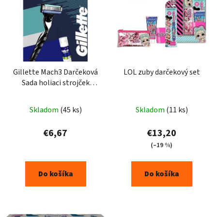
p
i
s
p
r
o
Gillette Mach3 Darčeková
LOL zuby darčekový set
Sada holiaci strojček
d
+pena 100ml
u
k
Skladom
(45 ks)
Skladom
(11 ks)
t
€6,67
€13,20
o
(–19 %)
v
Do košíka
Do košíka