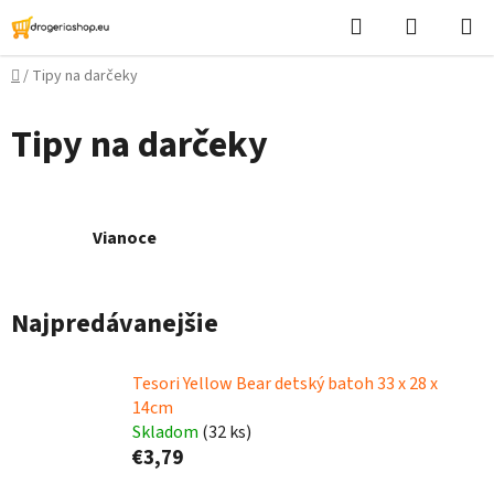
Prejsť
Hľadať
Nákupn
na
košík
obsah
Domov
/
Tipy na darčeky
Tipy na darčeky
Vianoce
Najpredávanejšie
Tesori Yellow Bear detský batoh 33 x 28 x
14cm
Skladom
(32 ks)
€3,79