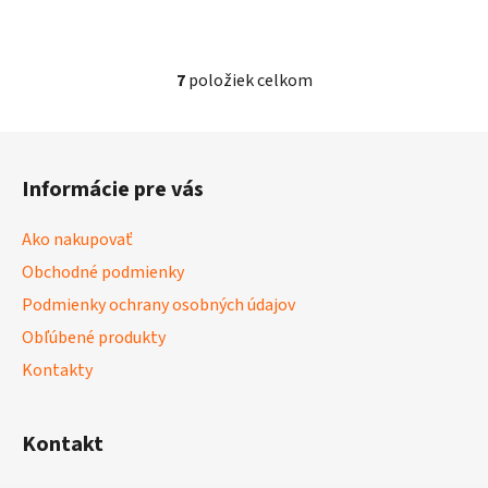
7
položiek celkom
O
v
l
Z
á
á
d
Informácie pre vás
p
a
ä
c
Ako nakupovať
t
i
Obchodné podmienky
i
e
p
Podmienky ochrany osobných údajov
e
r
Obľúbené produkty
v
Kontakty
k
y
v
Kontakt
ý
p