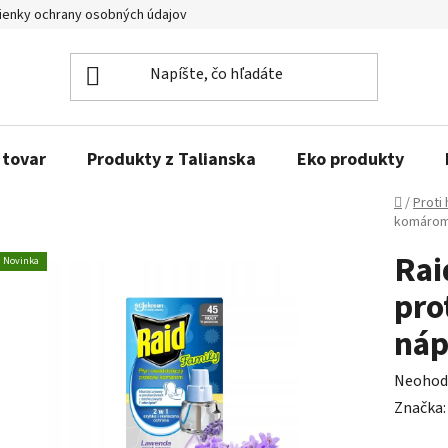
enky ochrany osobných údajov
Obľúbené produkty
Kontakty
 tovar
Produkty z Talianska
Eko produkty
Domov
/
Proti
komárom 
Rai
Novinka
pro
náp
Prieme
Neohod
hodnot
Značka
produk