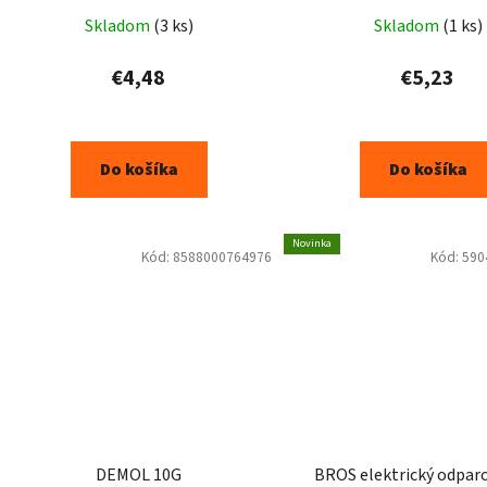
Skladom
(3 ks)
Skladom
(1 ks)
€4,48
€5,23
Do košíka
Do košíka
Novinka
Kód:
8588000764976
Kód:
590
DEMOL 10G
BROS elektrický odpar