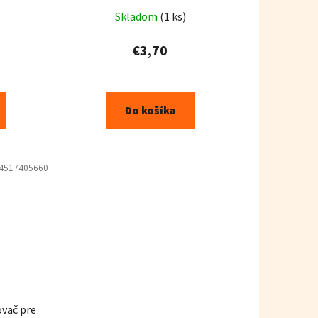
Skladom
(1 ks)
€3,70
Do košíka
4517405660
ovač pre