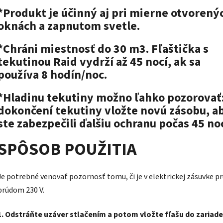
*Produkt je účinný aj pri mierne otvorený
oknách a zapnutom svetle.
*Chráni miestnosť do 30 m3. Fľaštička s
tekutinou Raid vydrží až 45 nocí, ak sa
používa 8 hodín/noc.
*Hladinu tekutiny možno ľahko pozorovať
dokončení tekutiny vložte novú zásobu, a
ste zabezpečili ďalšiu ochranu počas 45 no
SPÔSOB POUŽITIA
Je potrebné venovať pozornosť tomu, či je v elektrickej zásuvke pr
prúdom 230 V.
1.
Odstráňte uzáver stlačením a potom vložte fľašu do zariade