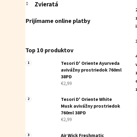
Zvieratá
Prijímame online platby
Top 10 produktov
Tesori D' Oriente Ayurveda
avivážny prostriedok 760ml
38PD
€2,99
Tesori D' Oriente White
Musk avivážny prostriedok
760ml 38PD
€2,99
Air Wick Freshmatic