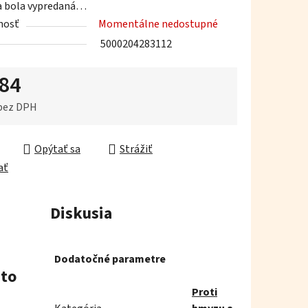
a bola vypredaná…
nosť
Momentálne nedostupné
5000204283112
,84
iek.
 bez DPH
ková cena:
Opýtať sa
Strážiť
ať
Diskusia
Dodatočné parametre
 to
Proti