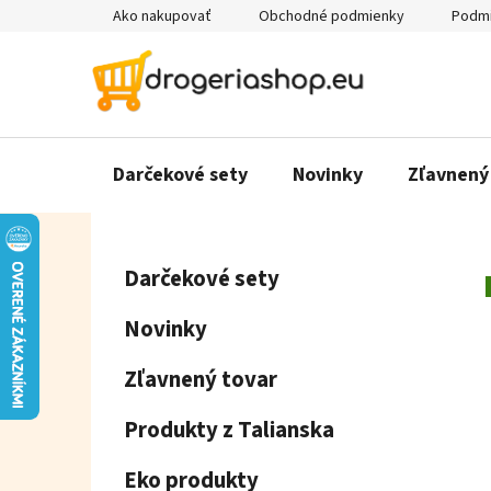
Prejsť
Ako nakupovať
Obchodné podmienky
Podmi
na
obsah
Darčekové sety
Novinky
Zľavnený
B
K
Preskočiť
Darčekové sety
a
o
kategórie
t
č
Novinky
e
n
g
ý
Zľavnený tovar
ó
p
r
Produkty z Talianska
a
i
e
n
Eko produkty