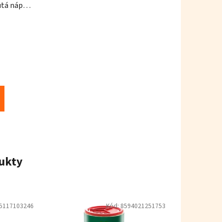
utá náplň
ukty
5117103246
Kód:
8594021251753