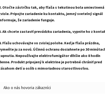
2.
Otočte zástrčku tak, aby fľaša s tekutinou bola umiestnená
zvisle.
Pripojte zariadenie ku kontaktu, jemný svetelný signál
informuje, že zariadenie funguje.
3.
Ak chcete zastaviť prevádzku zariadenia, vypnite ho z konta
4.
Fľašu uchovávajte vo zvislej polohe.
Keď je fľaša prázdna,
vymeňte ju za novú.
Účinnú ochranu dosiahnete po 30 minútac
zapnutia.
Nepoužívajte elektrofumigátor dlhšie ako 8 hodín
denne.
Produkt pripojený k elektrine je potrebné chrániť pred
zásahom detí a osôb s mimoriadnou starostlivosťou.