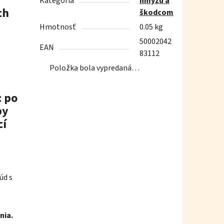
Kategória
hmyzu a
ch
škodcom
Hmotnosť
0.05 kg
50002042
EAN
83112
Položka bola vypredaná…
: po
by
cí
úd s
nia.