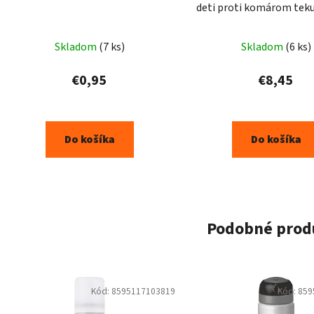
deti proti komárom tek
40ml
Skladom
(7 ks)
Skladom
(6 ks)
€0,95
€8,45
Do košíka
Do košíka
Podobné prod
Kód:
8595117103819
Kód:
859