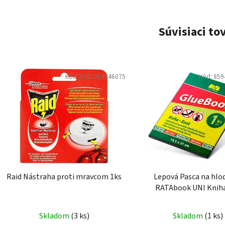
Súvisiaci to
Kód:
5000204746075
Kód:
859
Raid Nástraha proti mravcom 1ks
Lepová Pasca na hlo
RATAbook UN
Skladom
(3 ks)
Skladom
(1 ks)