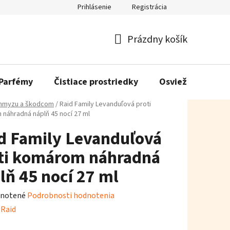
Prihlásenie
Registrácia
Prázdny košík
Nákupný
košík
Parfémy
Čistiace prostriedky
Osviežovače vzd
 hmyzu a škodcom
/
Raid Family Levanduľová proti
náhradná náplň 45 nocí 27 ml
d Family Levanduľová
ti komárom náhradná
lň 45 nocí 27 ml
rné
notené
Podrobnosti hodnotenia
enie
:
Raid
tu