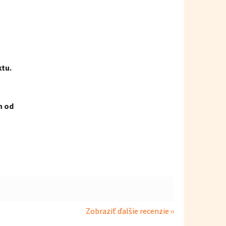
ktu.
h od
Zobraziť ďalšie recenzie