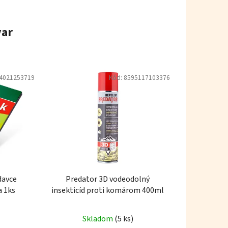
var
4021253719
Kód:
8595117103376
davce
Predator 3D vodeodolný
I Kniha 1ks
insekticíd proti komárom 400ml
Skladom
(5 ks)