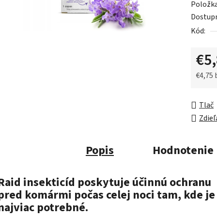
Položk
je
Dostup
0,0
Kód:
z
5
€5
hviezdič
€4,75
Jednot
Tlač
Zdieľ
Popis
Hodnotenie
Raid insekticíd poskytuje účinnú ochranu
pred komármi počas celej noci tam, kde je
najviac potrebné.