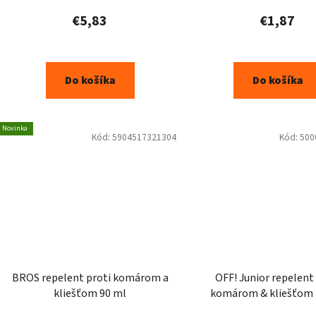
€5,83
€1,87
Do košíka
Do košíka
Novinka
Kód:
5904517321304
Kód:
500
BROS repelent proti komárom a
OFF! Junior repelent
kliešťom 90 ml
komárom & kliešťom