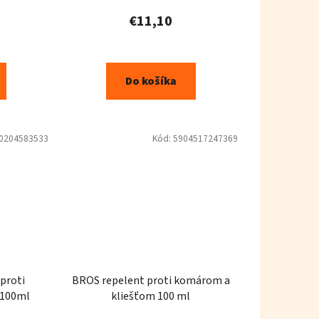
€11,10
Do košíka
0204583533
Kód:
5904517247369
 proti
BROS repelent proti komárom a
 100ml
kliešťom 100 ml