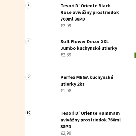
Tesori D' Oriente Black
Rose avivážny prostriedok
760ml 38PD
€2,99
Soft Flower Decor XXL
Jumbo kuchynské utierky
€2,89
Perfex MEGA kuchynské
utierky 2ks
€1,98
Tesori D' Oriente Hammam
avivážny prostriedok 760ml
38PD
€2,99