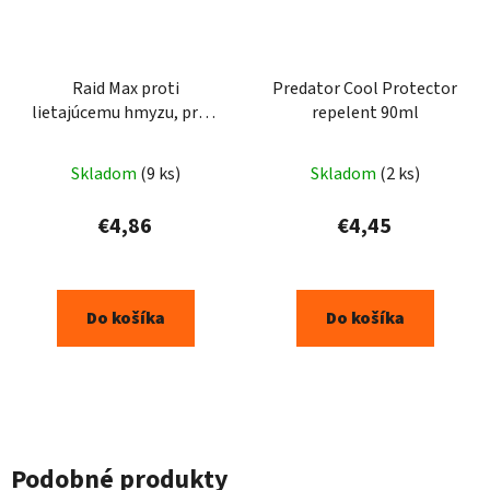
Raid Max proti
Predator Cool Protector
lietajúcemu hmyzu, proti
repelent 90ml
komárom a muchám
300ml
Skladom
(9 ks)
Skladom
(2 ks)
€4,86
€4,45
Do košíka
Do košíka
Podobné produkty