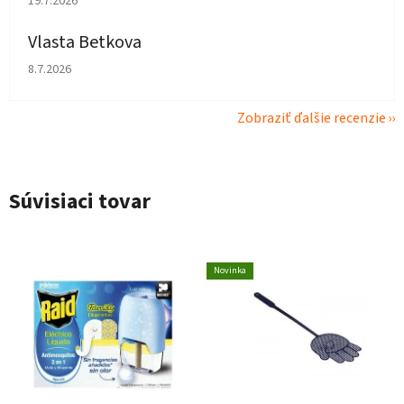
19.7.2026
Vlasta Betkova
Hodnotenie obchodu je 4 z 5 hviezdičiek.
8.7.2026
Zobraziť ďalšie recenzie
Súvisiaci tovar
Novinka