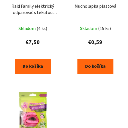
Raid Family elektrický
Mucholapka plastová
odparovač s tekutou
náplňou 27ml 45 nocí
Skladom
(4 ks)
Skladom
(15 ks)
€7,50
€0,59
Do košíka
Do košíka