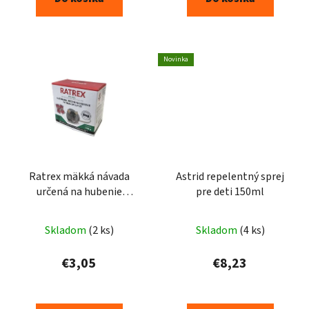
Novinka
Ratrex mäkká návada
Astrid repelentný sprej
určená na hubenie
pre deti 150ml
potkanov a myší 150g
Skladom
(2 ks)
Skladom
(4 ks)
€3,05
€8,23