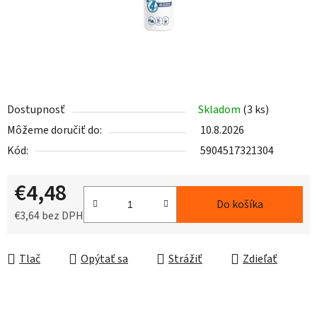
Dostupnosť
Skladom
(3 ks)
Môžeme doručiť do:
10.8.2026
Kód:
5904517321304
€4,48
Do košíka
€3,64 bez DPH
Jednotková cena:
Tlač
Opýtať sa
Strážiť
Zdieľať