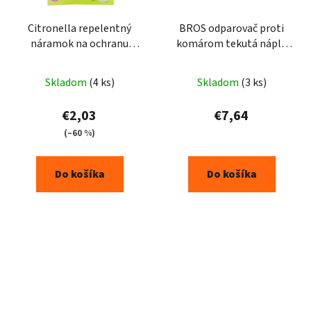
Citronella repelentný
BROS odparovač proti
náramok na ochranu
komárom tekutá náplň
proti hmyzu - 3 ks /-
40ml
ruzový
Skladom
(4 ks)
Skladom
(3 ks)
€2,03
€7,64
(–60 %)
Do košíka
Do košíka