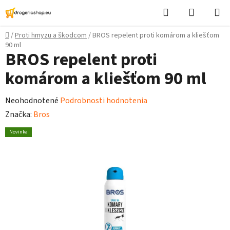
Prejsť
Hľadať
Nákupn
na
košík
obsah
Domov
/
Proti hmyzu a škodcom
/
BROS repelent proti komárom a kliešťom
90 ml
BROS repelent proti
komárom a kliešťom 90 ml
Priemerné
Neohodnotené
Podrobnosti hodnotenia
hodnotenie
Značka:
Bros
produktu
Novinka
je
0,0
z
5
hviezdičiek.