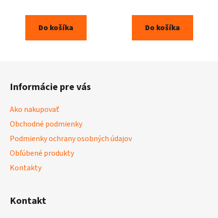
Do košíka
Do košíka
Z
á
Informácie pre vás
p
ä
Ako nakupovať
t
Obchodné podmienky
i
Podmienky ochrany osobných údajov
e
Obľúbené produkty
Kontakty
Kontakt