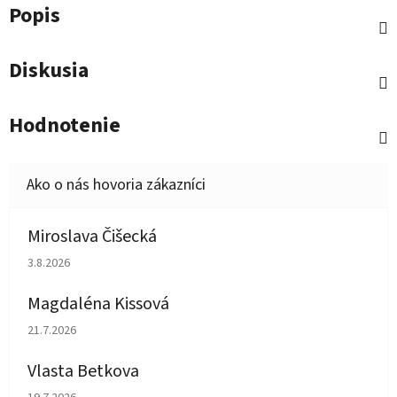
Popis
Diskusia
Hodnotenie
Miroslava Čišecká
Hodnotenie obchodu je 1 z 5 hviezdičiek.
3.8.2026
Magdaléna Kissová
Hodnotenie obchodu je 5 z 5 hviezdičiek.
21.7.2026
Vlasta Betkova
Hodnotenie obchodu je 5 z 5 hviezdičiek.