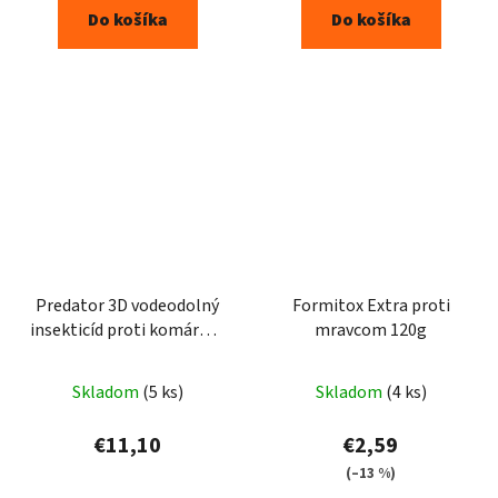
Do košíka
Do košíka
Predator 3D vodeodolný
Formitox Extra proti
insekticíd proti komárom
mravcom 120g
400ml
Skladom
(5 ks)
Skladom
(4 ks)
€11,10
€2,59
(–13 %)