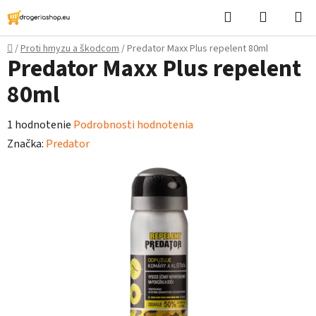
Prejsť
Hľadať
Nákupn
na
košík
obsah
Domov
/
Proti hmyzu a škodcom
/
Predator Maxx Plus repelent 80ml
Predator Maxx Plus repelent
80ml
Priemerné
1 hodnotenie
Podrobnosti hodnotenia
hodnotenie
Značka:
Predator
produktu
je
5,0
z
5
hviezdičiek.