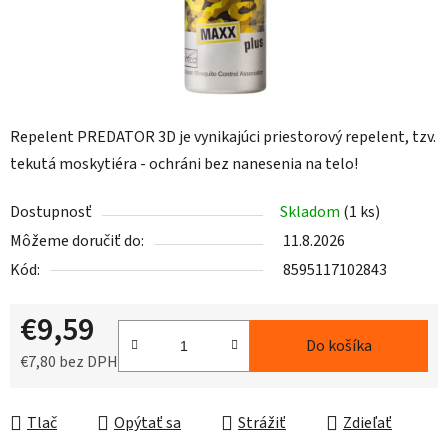
Repelent PREDATOR 3D je vynikajúci priestorový repelent, tzv.
tekutá moskytiéra - ochráni bez nanesenia na telo!
Dostupnosť
Skladom
(1 ks)
Môžeme doručiť do:
11.8.2026
Kód:
8595117102843
€9,59
Do košíka
€7,80 bez DPH
Jednotková cena:
Tlač
Opýtať sa
Strážiť
Zdieľať