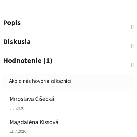
Popis
Diskusia
Hodnotenie (1)
Miroslava Čišecká
Hodnotenie obchodu je 1 z 5 hviezdičiek.
3.8.2026
Magdaléna Kissová
Hodnotenie obchodu je 5 z 5 hviezdičiek.
21.7.2026