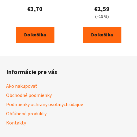
€3,70
€2,59
(–13 %)
Do košíka
Do košíka
Z
á
Informácie pre vás
p
ä
Ako nakupovať
t
Obchodné podmienky
i
Podmienky ochrany osobných údajov
e
Obľúbené produkty
Kontakty