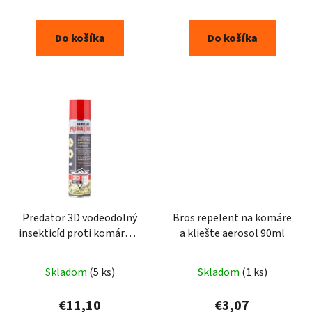
Do košíka
Do košíka
Predator 3D vodeodolný
Bros repelent na komáre
insekticíd proti komárom
a kliešte aerosol 90ml
400ml
Skladom
(5 ks)
Skladom
(1 ks)
€11,10
€3,07