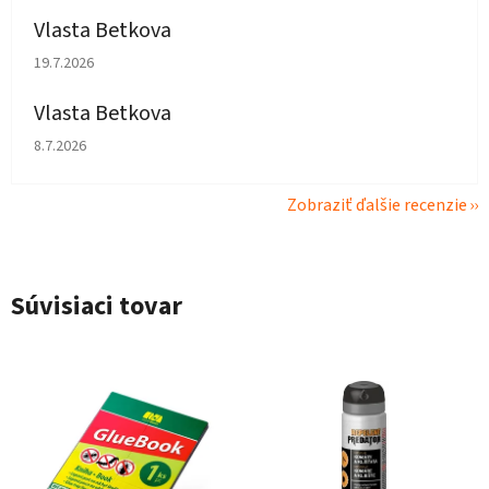
Vlasta Betkova
Hodnotenie obchodu je 5 z 5 hviezdičiek.
19.7.2026
Vlasta Betkova
Hodnotenie obchodu je 4 z 5 hviezdičiek.
8.7.2026
Zobraziť ďalšie recenzie
Súvisiaci tovar