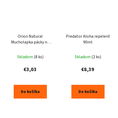
Orion Natural
Predator Aloha repelent
Mucholapka pásky na
90ml
okná 4ks
Skladom
(8 ks)
Skladom
(2 ks)
€3,03
€8,39
Do košíka
Do košíka