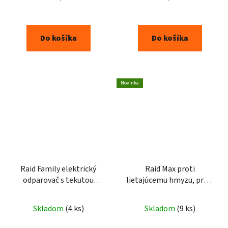
Do košíka
Do košíka
Novinka
Raid Family elektrický
Raid Max proti
odparovač s tekutou
lietajúcemu hmyzu, proti
náplňou 27ml 45 nocí
komárom a muchám
300ml
Skladom
(4 ks)
Skladom
(9 ks)