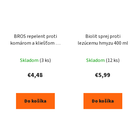
BROS repelent proti
Biolit sprej proti
komárom a kliešťom 90
lezúcemu hmyzu 400 ml
ml
Skladom
(3 ks)
Skladom
(12 ks)
€4,48
€5,99
Do košíka
Do košíka