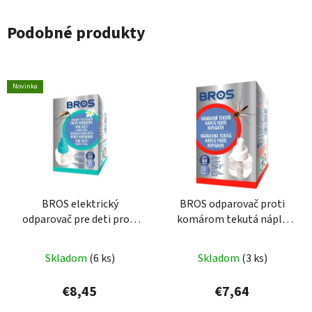
Podobné produkty
Novinka
BROS elektrický
BROS odparovač proti
odparovač pre deti proti
komárom tekutá náplň
komárom tekutá náplň
40ml
40ml
Skladom
(6 ks)
Skladom
(3 ks)
€8,45
€7,64