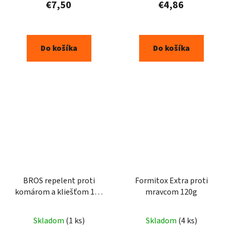
€7,50
€4,86
Do košíka
Do košíka
BROS repelent proti
Formitox Extra proti
komárom a kliešťom 100
mravcom 120g
ml
Skladom
(1 ks)
Skladom
(4 ks)