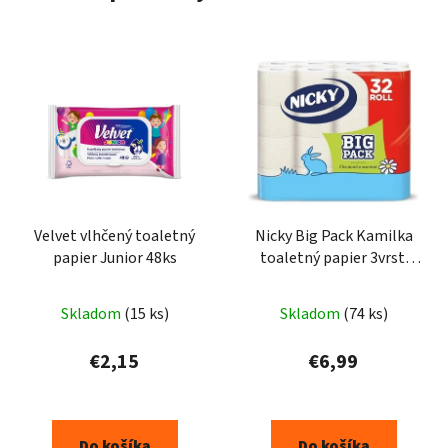
Velvet vlhčený toaletný
Nicky Big Pack Kamilka
papier Junior 48ks
toaletný papier 3vrst.
32ks
Priemerné
Skladom
(15 ks)
Skladom
(74 ks)
hodnotenie
produktu
€2,15
€6,99
je
5,0
z
Do košíka
Do košíka