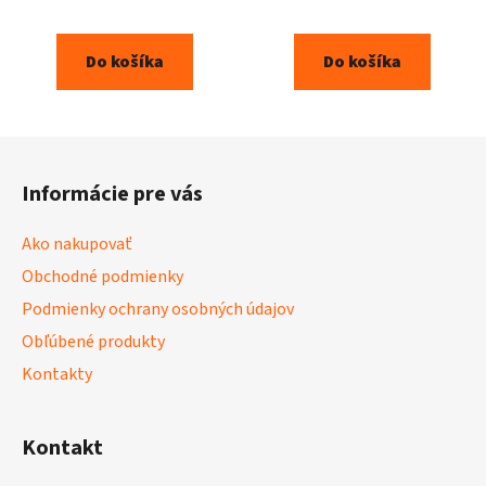
Do košíka
Do košíka
Z
á
Informácie pre vás
p
ä
Ako nakupovať
t
Obchodné podmienky
i
Podmienky ochrany osobných údajov
e
Obľúbené produkty
Kontakty
Kontakt