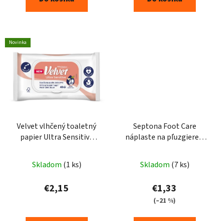
5
hviezdičiek.
Novinka
Velvet vlhčený toaletný
Septona Foot Care
papier Ultra Sensitive
náplaste na pľuzgiere 5
48ks
ks
Skladom
(1 ks)
Skladom
(7 ks)
€2,15
€1,33
(–21 %)