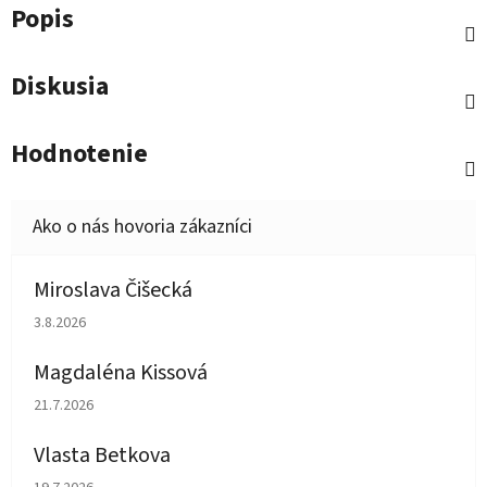
Popis
Diskusia
Hodnotenie
Miroslava Čišecká
Hodnotenie obchodu je 1 z 5 hviezdičiek.
3.8.2026
Magdaléna Kissová
Hodnotenie obchodu je 5 z 5 hviezdičiek.
21.7.2026
Vlasta Betkova
Hodnotenie obchodu je 5 z 5 hviezdičiek.