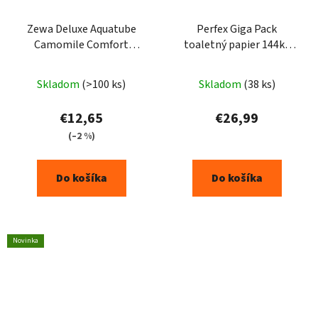
Zewa Deluxe Aquatube
Perfex Giga Pack
Camomile Comfort
toaletný papier 144ks
toaletný papier 24ks
3vrst.
Priemerné
Skladom
(>100 ks)
Skladom
(38 ks)
hodnotenie
produktu
€12,65
€26,99
je
(–2 %)
5,0
z
Do košíka
Do košíka
5
hviezdičiek.
Novinka