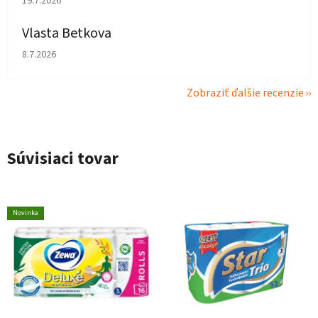
19.7.2026
Vlasta Betkova
Hodnotenie obchodu je 4 z 5 hviezdičiek.
8.7.2026
Zobraziť ďalšie recenzie
Súvisiaci tovar
Novinka