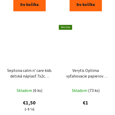
Do košíka
Do košíka
Novinka
Septona calm n' care kids
Verytis Optima
detská náplasť 7x2cm
vyťahovacie papierové
15ks
vreckovky 100ks
Skladom
(6 ks)
Skladom
(73 ks)
€1,50
€1
(–5 %)