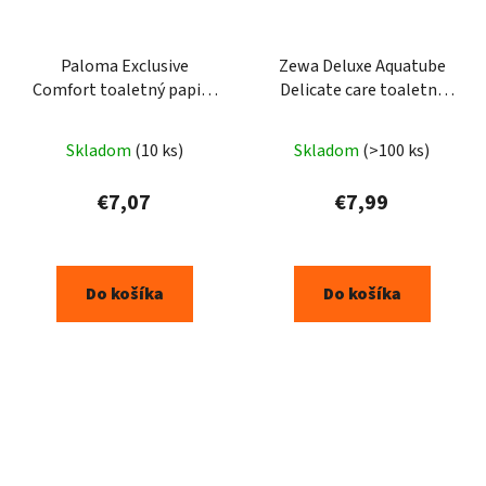
Paloma Exclusive
Zewa Deluxe Aquatube
Comfort toaletný papier
Delicate care toaletný
3vrst. 16ks - 131 ustr.
papier 16ks
Skladom
(10 ks)
Skladom
(>100 ks)
€7,07
€7,99
Do košíka
Do košíka