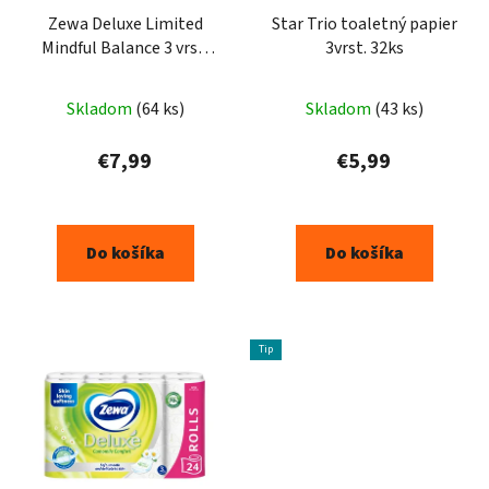
Zewa Deluxe Limited
Star Trio toaletný papier
Mindful Balance 3 vrst.
3vrst. 32ks
toaletný papier 16ks
Priemerné
Skladom
(64 ks)
Skladom
(43 ks)
hodnotenie
produktu
€7,99
€5,99
je
5,0
z
Do košíka
Do košíka
5
hviezdičiek.
Tip