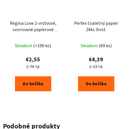
Regina Love 2-vrstvové,
Perfex toaletný papier
vzorované papierové
24ks 3vrst.
utierky 2ks
Priemerné
Skladom
(>100 ks)
Skladom
(69 ks)
hodnotenie
produktu
€2,55
€4,39
je
(–74 %)
(–12 %)
4,7
z
Do košíka
Do košíka
5
hviezdičiek.
Podobné produkty