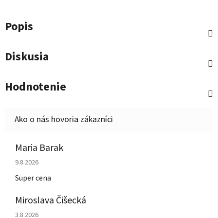
Popis
Diskusia
Hodnotenie
Maria Barak
Hodnotenie obchodu je 5 z 5 hviezdičiek.
9.8.2026
Super cena
Miroslava Čišecká
Hodnotenie obchodu je 1 z 5 hviezdičiek.
3.8.2026