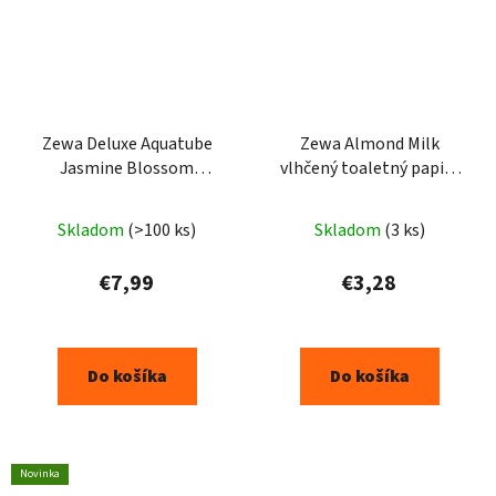
Zewa Deluxe Aquatube
Zewa Almond Milk
Jasmine Blossom
vlhčený toaletný papier
toaletný papier 16ks
80ks
Skladom
(>100 ks)
Skladom
(3 ks)
€7,99
€3,28
Do košíka
Do košíka
Novinka