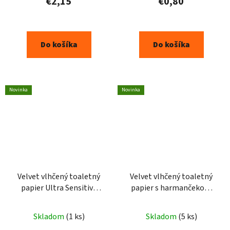
€2,15
€0,80
Do košíka
Do košíka
Novinka
Novinka
Velvet vlhčený toaletný
Velvet vlhčený toaletný
papier Ultra Sensitive
papier s harmančekom
48ks
48ks
Skladom
(1 ks)
Skladom
(5 ks)