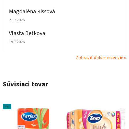
Magdaléna Kissová
Hodnotenie obchodu je 5 z 5 hviezdičiek.
21.7.2026
Vlasta Betkova
Hodnotenie obchodu je 5 z 5 hviezdičiek.
19.7.2026
Zobraziť ďalšie recenzie
Súvisiaci tovar
Tip