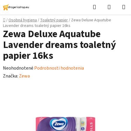
Prejsť
Hľadať
Nákupn
na
košík
obsah
Domov
/
Osobná hygiena
/
Toaletný papier
/
Zewa Deluxe Aquatube
Lavender dreams toaletný papier 16ks
Zewa Deluxe Aquatube
Lavender dreams toaletný
papier 16ks
Priemerné
Neohodnotené
Podrobnosti hodnotenia
hodnotenie
Značka:
Zewa
produktu
je
0,0
z
5
hviezdičiek.