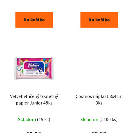
5,0
z
Do košíka
Do košíka
5
hviezdičiek.
Velvet vlhčený toaletný
Cosmos náplasť 8x4cm
papier Junior 48ks
3ks
Skladom
(15 ks)
Skladom
(>100 ks)