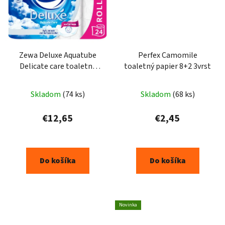
Zewa Deluxe Aquatube
Perfex Camomile
Delicate care toaletný
toaletný papier 8+2 3vrst
papier 24ks
Skladom
(74 ks)
Skladom
(68 ks)
€12,65
€2,45
Do košíka
Do košíka
Novinka