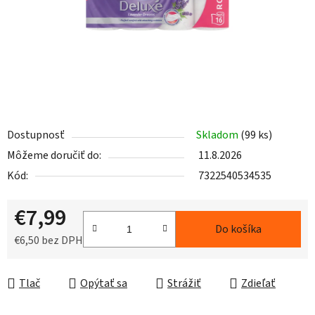
Dostupnosť
Skladom
(99 ks)
Môžeme doručiť do:
11.8.2026
Kód:
7322540534535
€7,99
Do košíka
€6,50 bez DPH
Jednotková cena:
Tlač
Opýtať sa
Strážiť
Zdieľať