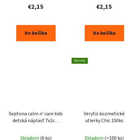
€2,15
€2,15
Do košíka
Do košíka
Novinka
Septona calm n' care kids
Verytis kozmetické
detská náplasť 7x2cm
utierky Chic 150ks
15ks
Skladom
(6 ks)
Skladom
(>100 ks)