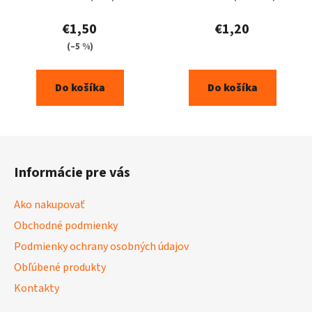
€1,50
€1,20
(–5 %)
Do košíka
Do košíka
Z
á
Informácie pre vás
p
ä
Ako nakupovať
t
Obchodné podmienky
i
Podmienky ochrany osobných údajov
e
Obľúbené produkty
Kontakty