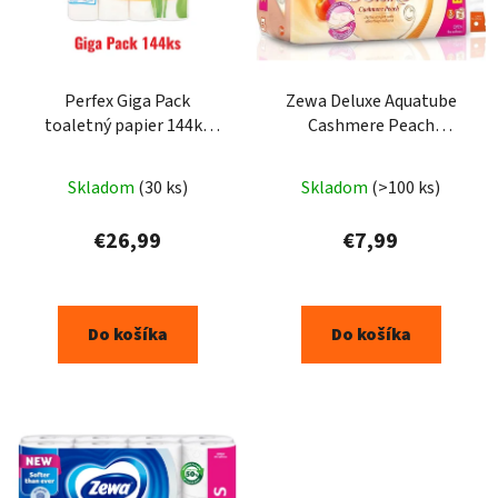
Perfex Giga Pack
Zewa Deluxe Aquatube
toaletný papier 144ks
Cashmere Peach
3vrst.
toaletný papier 16ks
Priemerné
Skladom
(30 ks)
Skladom
(>100 ks)
hodnotenie
produktu
€26,99
€7,99
je
5,0
z
Do košíka
Do košíka
5
hviezdičiek.