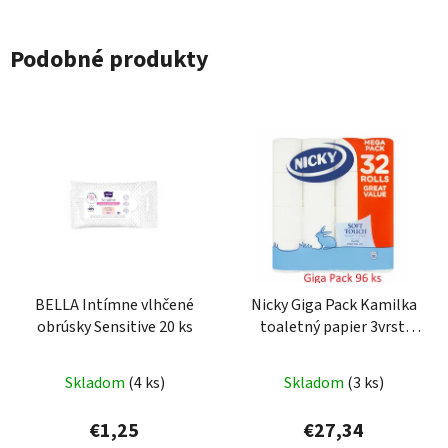
Podobné produkty
BELLA Intímne vlhčené
Nicky Giga Pack Kamilka
obrúsky Sensitive 20 ks
toaletný papier 3vrst.
96ks
Priemerné
Skladom
(4 ks)
Skladom
(3 ks)
hodnotenie
produktu
€1,25
€27,34
je