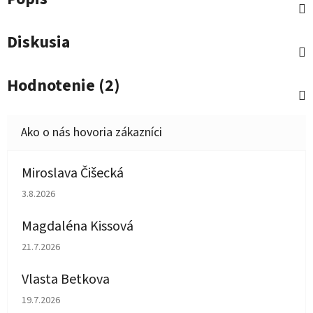
Diskusia
Hodnotenie (2)
Miroslava Čišecká
Hodnotenie obchodu je 1 z 5 hviezdičiek.
3.8.2026
Magdaléna Kissová
Hodnotenie obchodu je 5 z 5 hviezdičiek.
21.7.2026
Vlasta Betkova
Hodnotenie obchodu je 5 z 5 hviezdičiek.
19.7.2026