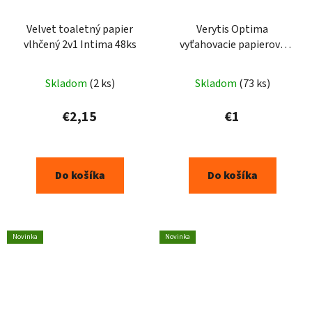
Velvet toaletný papier
Verytis Optima
vlhčený 2v1 Intima 48ks
vyťahovacie papierové
vreckovky 100ks
Skladom
(2 ks)
Skladom
(73 ks)
€2,15
€1
Do košíka
Do košíka
Novinka
Novinka