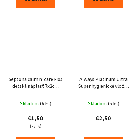
Septona calm n' care kids
Always Platinum Ultra
detská náplasť 7x2cm
Super hygienické vložky
15ks
7ks
Skladom
(6 ks)
Skladom
(6 ks)
€1,50
€2,50
(–5 %)