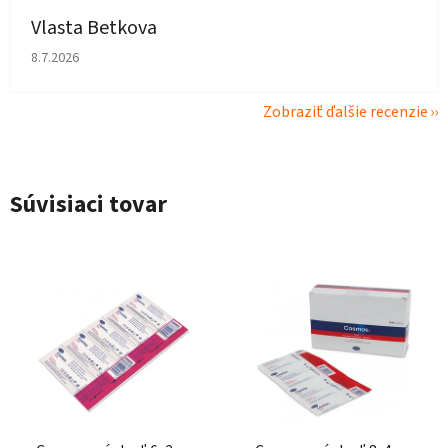
Vlasta Betkova
Hodnotenie obchodu je 4 z 5 hviezdičiek.
8.7.2026
Zobraziť ďalšie recenzie
Súvisiaci tovar