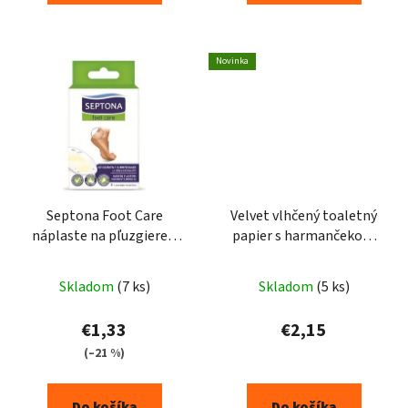
Novinka
Septona Foot Care
Velvet vlhčený toaletný
náplaste na pľuzgiere 5
papier s harmančekom
ks
48ks
Skladom
(7 ks)
Skladom
(5 ks)
€1,33
€2,15
(–21 %)
Do košíka
Do košíka