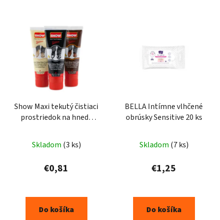
Show Maxi tekutý čistiaci
BELLA Intímne vlhčené
prostriedok na hnedé
obrúsky Sensitive 20 ks
topánky 75ml
Skladom
(3 ks)
Skladom
(7 ks)
€0,81
€1,25
Do košíka
Do košíka