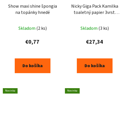
Show maxi shine špongia
Nicky Giga Pack Kamilka
na topánky hnedé
toaletný papier 3vrst.
96ks
Priemerné
Skladom
(2 ks)
Skladom
(3 ks)
hodnotenie
produktu
€0,77
€27,34
je
5,0
z
Do košíka
Do košíka
5
hviezdičiek.
Novinka
Novinka