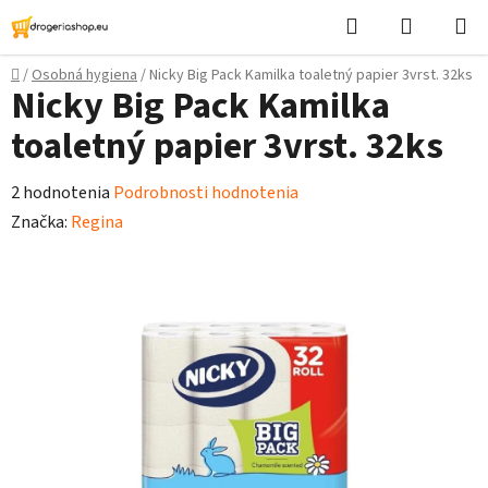
Prejsť
Hľadať
Nákupn
na
košík
obsah
Domov
/
Osobná hygiena
/
Nicky Big Pack Kamilka toaletný papier 3vrst. 32ks
Nicky Big Pack Kamilka
toaletný papier 3vrst. 32ks
Priemerné
2 hodnotenia
Podrobnosti hodnotenia
hodnotenie
Značka:
Regina
produktu
je
5,0
z
5
hviezdičiek.