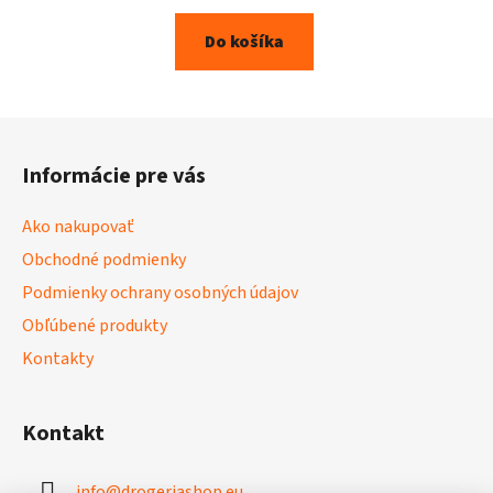
Do košíka
Z
á
Informácie pre vás
p
ä
Ako nakupovať
t
Obchodné podmienky
i
Podmienky ochrany osobných údajov
e
Obľúbené produkty
Kontakty
Kontakt
info
@
drogeriashop.eu