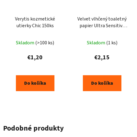
Verytis kozmetické
Velvet vlhčený toaletný
utierky Chic 150ks
papier Ultra Sensitive
48ks
Skladom
(>100 ks)
Skladom
(1 ks)
€1,20
€2,15
Do košíka
Do košíka
Podobné produkty