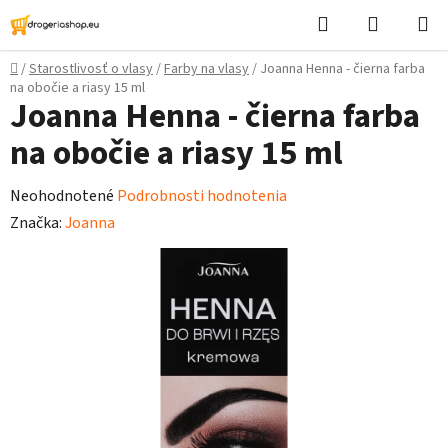
Prejsť
Hľadať
Nákupn
na
košík
obsah
Domov
/
Starostlivosť o vlasy
/
Farby na vlasy
/
Joanna Henna - čierna farba
na obočie a riasy 15 ml
Joanna Henna - čierna farba
na obočie a riasy 15 ml
Priemerné
Neohodnotené
Podrobnosti hodnotenia
hodnotenie
Značka:
Joanna
produktu
je
0,0
z
5
hviezdičiek.