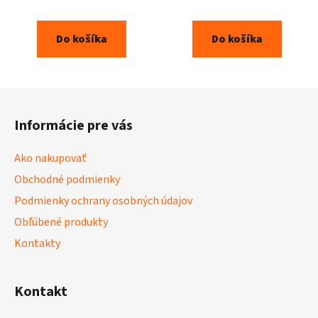
Do košíka
Do košíka
Z
á
Informácie pre vás
p
ä
Ako nakupovať
t
Obchodné podmienky
i
Podmienky ochrany osobných údajov
e
Obľúbené produkty
Kontakty
Kontakt