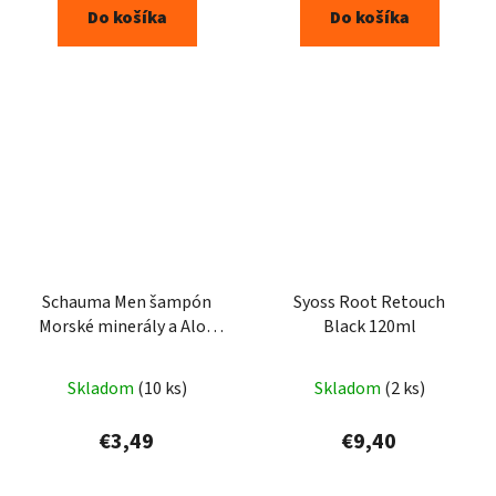
Do košíka
Do košíka
Schauma Men šampón
Syoss Root Retouch
Morské minerály a Aloe
Black 120ml
Vera 3 v 1 400 ml
Skladom
(10 ks)
Skladom
(2 ks)
€3,49
€9,40