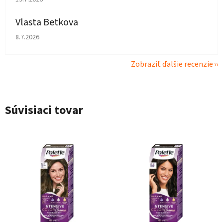
Vlasta Betkova
Hodnotenie obchodu je 4 z 5 hviezdičiek.
8.7.2026
Zobraziť ďalšie recenzie
Súvisiaci tovar