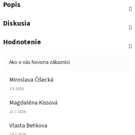
Popis
Diskusia
Hodnotenie
Miroslava Čišecká
Hodnotenie obchodu je 1 z 5 hviezdičiek.
3.8.2026
Magdaléna Kissová
Hodnotenie obchodu je 5 z 5 hviezdičiek.
21.7.2026
Vlasta Betkova
Hodnotenie obchodu je 5 z 5 hviezdičiek.
19.7.2026