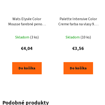
Wats Elysée Color
Palette Intensive Color
Mousse farebné penové
Creme farba na vlasy 9.5-
tužidlo, farba hnedá 75
21
ml
Skladom
(3 ks)
Skladom
(10 ks)
€4,04
€3,56
Do košíka
Do košíka
Podobné produkty