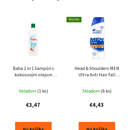
Novinka
Baba 2 in 1 šampón s
Head & Shoulders MEN
kokosovým olejom
Ultra Anti Hair Fall
400ml
šampon 330ml
Skladom
(1 ks)
Skladom
(6 ks)
€3,47
€4,43
Do košíka
Do košíka