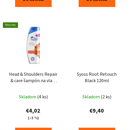
Novinka
Head & Shoulders Repair
Syoss Root Retouch
& care šampón na vlasy
Black 120ml
280ml
Skladom
(4 ks)
Skladom
(2 ks)
€4,02
€9,40
(–3 %)