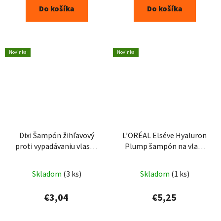
Do košíka
Do košíka
Novinka
Novinka
Dixi Šampón žihľavový
L’ORÉAL Elséve Hyaluron
proti vypadávaniu vlasov
Plump šampón na vlasy
400ml
250 ml
Skladom
(3 ks)
Skladom
(1 ks)
€3,04
€5,25