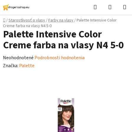
Prejsť
Hľadať
Nákupn
na
košík
obsah
Domov
/
Starostlivosť o vlasy
/
Farby na vlasy
/
Palette Intensive Color
Creme farba na vlasy N4 5-0
Palette Intensive Color
Creme farba na vlasy N4 5-0
Priemerné
Neohodnotené
Podrobnosti hodnotenia
hodnotenie
Značka:
Palette
produktu
je
0,0
z
5
hviezdičiek.