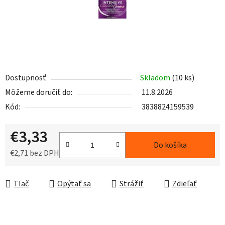
Dostupnosť
Skladom
(10 ks)
Môžeme doručiť do:
11.8.2026
Kód:
3838824159539
€3,33
Do košíka
€2,71 bez DPH
Jednotková cena:
Tlač
Opýtať sa
Strážiť
Zdieľať