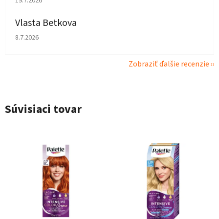
19.7.2026
Vlasta Betkova
Hodnotenie obchodu je 4 z 5 hviezdičiek.
8.7.2026
Zobraziť ďalšie recenzie
Súvisiaci tovar