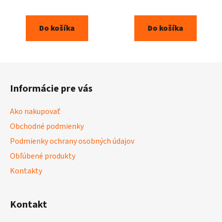
Do košíka
Do košíka
Z
á
Informácie pre vás
p
ä
Ako nakupovať
t
Obchodné podmienky
i
Podmienky ochrany osobných údajov
e
Obľúbené produkty
Kontakty
Kontakt