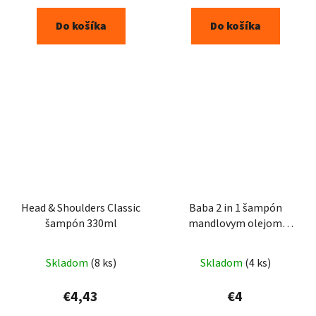
Do košíka
Do košíka
Head & Shoulders Classic
Baba 2 in 1 šampón
šampón 330ml
mandlovym olejom
400ml
Skladom
(8 ks)
Skladom
(4 ks)
€4,43
€4