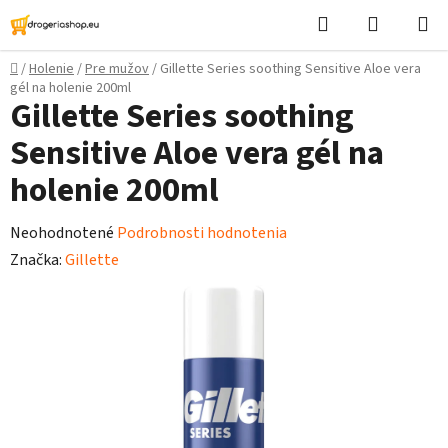
Prejsť
Hľadať
Nákupn
na
košík
obsah
Domov
/
Holenie
/
Pre mužov
/
Gillette Series soothing Sensitive Aloe vera
gél na holenie 200ml
Gillette Series soothing
Sensitive Aloe vera gél na
holenie 200ml
Priemerné
Neohodnotené
Podrobnosti hodnotenia
hodnotenie
Značka:
Gillette
produktu
je
0,0
z
5
hviezdičiek.