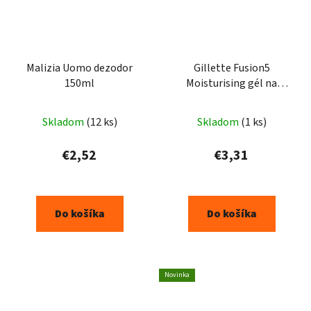
Malizia Uomo dezodor
Gillette Fusion5
150ml
Moisturising gél na
holenie 200ml
Skladom
(12 ks)
Skladom
(1 ks)
€2,52
€3,31
Do košíka
Do košíka
Novinka