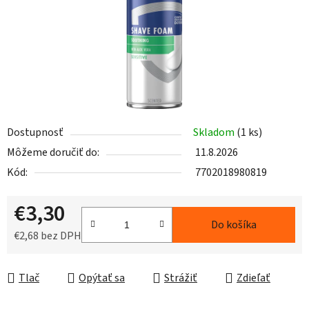
Dostupnosť
Skladom
(1 ks)
Môžeme doručiť do:
11.8.2026
Kód:
7702018980819
€3,30
Do košíka
€2,68 bez DPH
Jednotková cena:
Tlač
Opýtať sa
Strážiť
Zdieľať