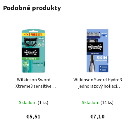
Podobné produkty
Wilkinson Sword
Wilkinson Sword Hydro3
Xtreme3 sensitive
jednorazový holiaci
jednorazový holiaci
strojček s 3 čepieľkami
strojček s 3 čepieľkami
1ks
Skladom
(1 ks)
Skladom
(14 ks)
6ks
€5,51
€7,10