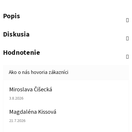
Popis
Diskusia
Hodnotenie
Miroslava Čišecká
Hodnotenie obchodu je 1 z 5 hviezdičiek.
3.8.2026
Magdaléna Kissová
Hodnotenie obchodu je 5 z 5 hviezdičiek.
21.7.2026