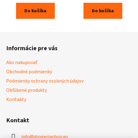
Do košíka
Do košíka
Z
á
Informácie pre vás
p
ä
Ako nakupovať
t
Obchodné podmienky
i
Podmienky ochrany osobných údajov
e
Obľúbené produkty
Kontakty
Kontakt
info
@
drogeriashop.eu