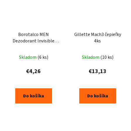
Borotalco MEN
Gillette Mach3 čepieľky
Dezodorant Invisible
4ks
Musk Scent v spreji 150ml
Skladom
(6 ks)
Skladom
(10 ks)
€4,26
€13,13
Do košíka
Do košíka