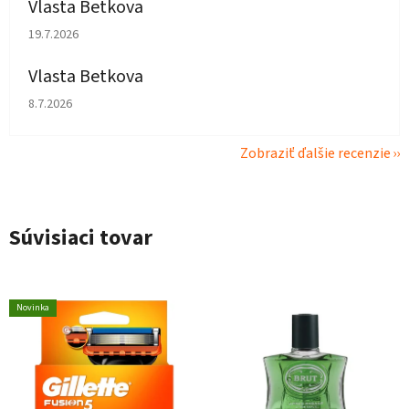
Vlasta Betkova
Hodnotenie obchodu je 5 z 5 hviezdičiek.
19.7.2026
Vlasta Betkova
Hodnotenie obchodu je 4 z 5 hviezdičiek.
8.7.2026
Zobraziť ďalšie recenzie
Súvisiaci tovar
Novinka