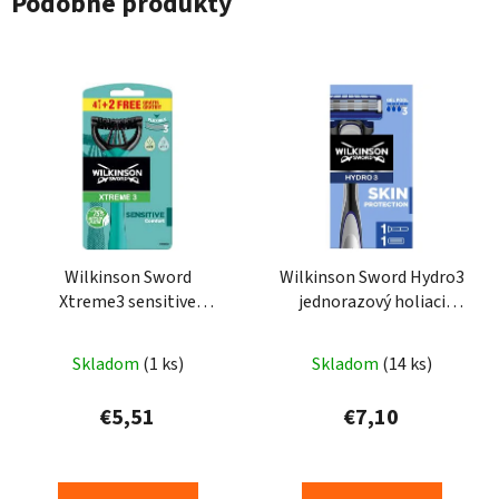
Podobné produkty
Wilkinson Sword
Wilkinson Sword Hydro3
Xtreme3 sensitive
jednorazový holiaci
jednorazový holiaci
strojček s 3 čepieľkami
strojček s 3 čepieľkami
1ks
Skladom
(1 ks)
Skladom
(14 ks)
6ks
€5,51
€7,10