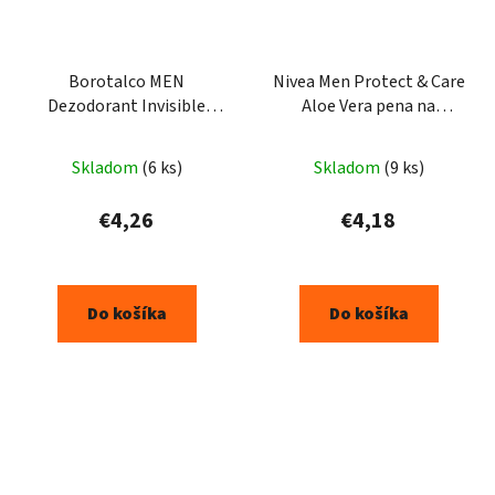
Borotalco MEN
Nivea Men Protect & Care
Dezodorant Invisible
Aloe Vera pena na
Musk Scent v spreji 150ml
holenie 250ml
Skladom
(6 ks)
Skladom
(9 ks)
€4,26
€4,18
Do košíka
Do košíka