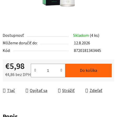
Dostupnosť
Skladom
(4 ks)
Môžeme doručiť do:
12.8.2026
Kód:
8720181343445
€5,98
Do košíka
€4,86 bez DPH
Jednotková cena:
Tlač
Opýtať sa
Strážiť
Zdieľať
Popis