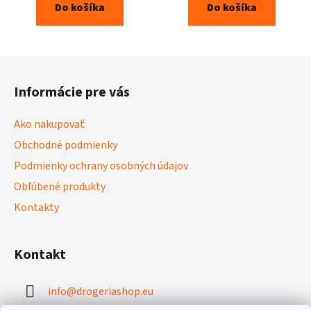
Do košíka
Do košíka
Z
á
Informácie pre vás
p
ä
Ako nakupovať
t
Obchodné podmienky
i
Podmienky ochrany osobných údajov
e
Obľúbené produkty
Kontakty
Kontakt
info
@
drogeriashop.eu