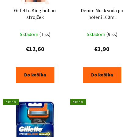
Gillette King holiaci
Denim Musk voda po
strojček
holení 100ml
Priemerné
Skladom
(1 ks)
Skladom
(9 ks)
hodnotenie
produktu
€12,60
€3,90
je
5,0
z
Do košíka
Do košíka
5
hviezdičiek.
Novinka
Novinka