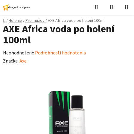
Prejsť
Hľadať
Nákupn
na
košík
obsah
Domov
/
Holenie
/
Pre mužov
/
AXE Africa voda po holení 100ml
AXE Africa voda po holení
100ml
Priemerné
Neohodnotené
Podrobnosti hodnotenia
hodnotenie
Značka:
Axe
produktu
je
0,0
z
5
hviezdičiek.