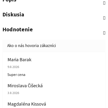
Diskusia
Hodnotenie
Maria Barak
Hodnotenie obchodu je 5 z 5 hviezdičiek.
9.8.2026
Super cena
Miroslava Čišecká
Hodnotenie obchodu je 1 z 5 hviezdičiek.
3.8.2026
Magdaléna Kissová