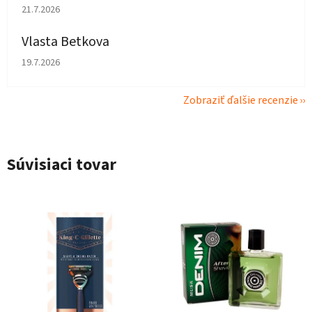
Hodnotenie obchodu je 5 z 5 hviezdičiek.
21.7.2026
Vlasta Betkova
Hodnotenie obchodu je 5 z 5 hviezdičiek.
19.7.2026
Zobraziť ďalšie recenzie
Súvisiaci tovar