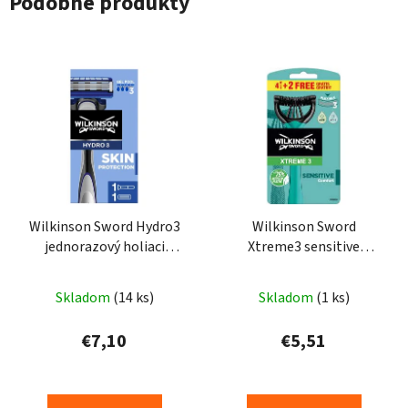
Podobné produkty
Wilkinson Sword Hydro3
Wilkinson Sword
jednorazový holiaci
Xtreme3 sensitive
strojček s 3 čepieľkami
jednorazový holiaci
1ks
strojček s 3 čepieľkami
Skladom
(14 ks)
Skladom
(1 ks)
6ks
€7,10
€5,51