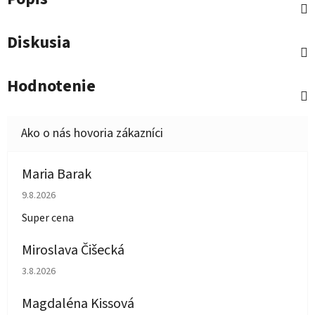
Diskusia
Hodnotenie
Maria Barak
Hodnotenie obchodu je 5 z 5 hviezdičiek.
9.8.2026
Super cena
Miroslava Čišecká
Hodnotenie obchodu je 1 z 5 hviezdičiek.
3.8.2026
Magdaléna Kissová