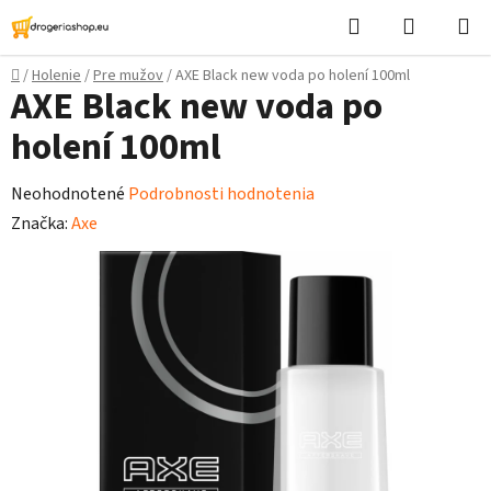
Prejsť
Hľadať
Nákupn
na
košík
obsah
Domov
/
Holenie
/
Pre mužov
/
AXE Black new voda po holení 100ml
AXE Black new voda po
holení 100ml
Priemerné
Neohodnotené
Podrobnosti hodnotenia
hodnotenie
Značka:
Axe
produktu
je
0,0
z
5
hviezdičiek.