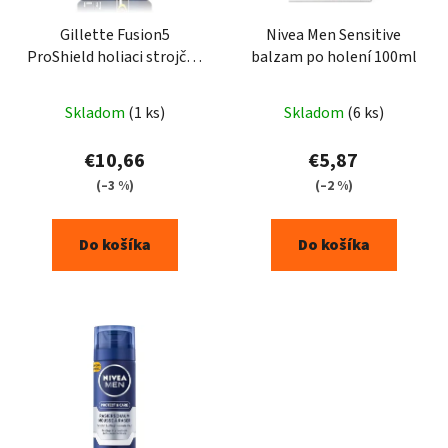
Gillette Fusion5
Nivea Men Sensitive
ProShield holiaci strojček
balzam po holení 100ml
+ 1 náhrady
Skladom
(1 ks)
Skladom
(6 ks)
€10,66
€5,87
(–3 %)
(–2 %)
Do košíka
Do košíka