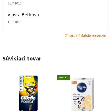
Hodnotenie obchodu je 5 z 5 hviezdičiek.
21.7.2026
Vlasta Betkova
Hodnotenie obchodu je 5 z 5 hviezdičiek.
19.7.2026
Zobraziť ďalšie recenzie
Súvisiaci tovar
Novinka