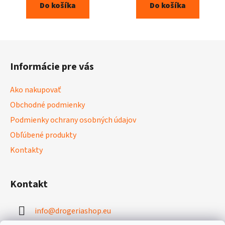
Do košíka
Do košíka
Z
á
Informácie pre vás
p
ä
Ako nakupovať
t
Obchodné podmienky
i
Podmienky ochrany osobných údajov
e
Obľúbené produkty
Kontakty
Kontakt
info
@
drogeriashop.eu