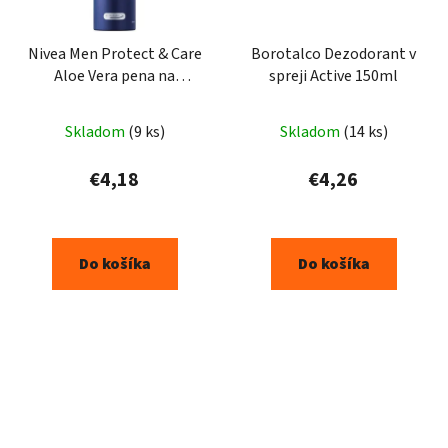
Nivea Men Protect & Care
Borotalco Dezodorant v
Aloe Vera pena na
spreji Active 150ml
holenie 250ml
Skladom
(9 ks)
Skladom
(14 ks)
€4,18
€4,26
Do košíka
Do košíka