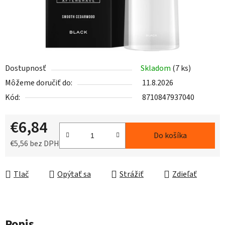
Dostupnosť
Skladom
(7 ks)
Môžeme doručiť do:
11.8.2026
Kód:
8710847937040
€6,84
Do košíka
€5,56 bez DPH
Jednotková cena:
Tlač
Opýtať sa
Strážiť
Zdieľať
Popis