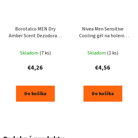
Borotalco MEN Dry
Nivea Men Sensitive
Amber Scent Dezodorant
Cooling gél na holenie
v spreji 150ml
200ml
Skladom
(7 ks)
Skladom
(1 ks)
€4,26
€4,56
Do košíka
Do košíka