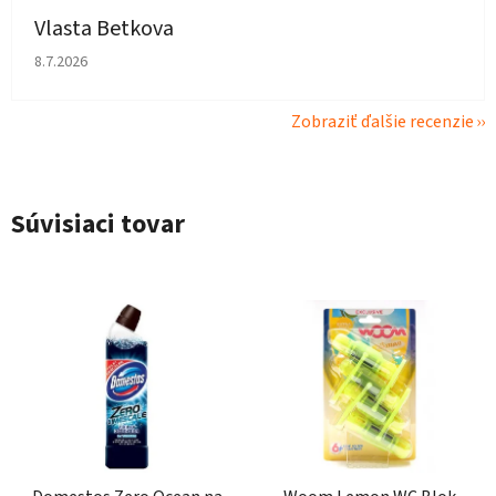
Vlasta Betkova
Hodnotenie obchodu je 4 z 5 hviezdičiek.
8.7.2026
Zobraziť ďalšie recenzie
Súvisiaci tovar