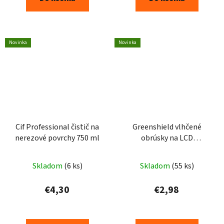
Novinka
Novinka
Cif Professional čistič na
Greenshield vlhčené
nerezové povrchy 750 ml
obrúsky na LCD
obrazovky, 50 ks
Skladom
(6 ks)
Skladom
(55 ks)
€4,30
€2,98