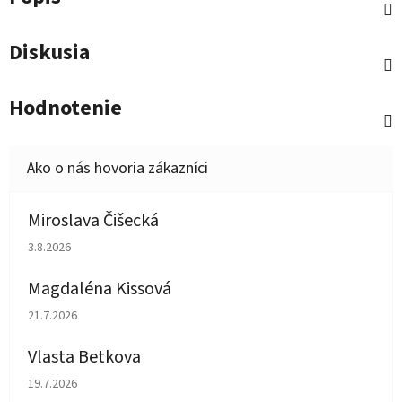
Diskusia
Hodnotenie
Miroslava Čišecká
Hodnotenie obchodu je 1 z 5 hviezdičiek.
3.8.2026
Magdaléna Kissová
Hodnotenie obchodu je 5 z 5 hviezdičiek.
21.7.2026
Vlasta Betkova
Hodnotenie obchodu je 5 z 5 hviezdičiek.
19.7.2026