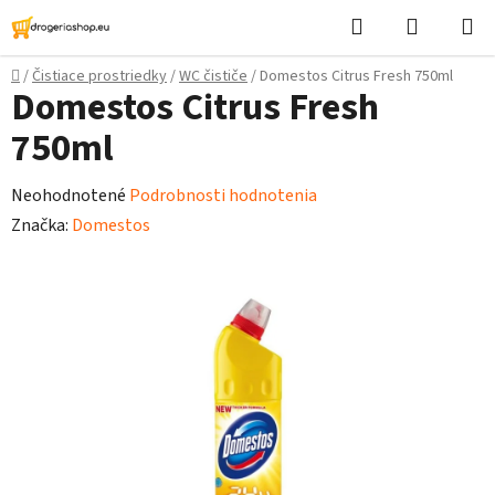
Prejsť
Hľadať
Nákupn
na
košík
obsah
Domov
/
Čistiace prostriedky
/
WC čističe
/
Domestos Citrus Fresh 750ml
Domestos Citrus Fresh
750ml
Priemerné
Neohodnotené
Podrobnosti hodnotenia
hodnotenie
Značka:
Domestos
produktu
je
0,0
z
5
hviezdičiek.