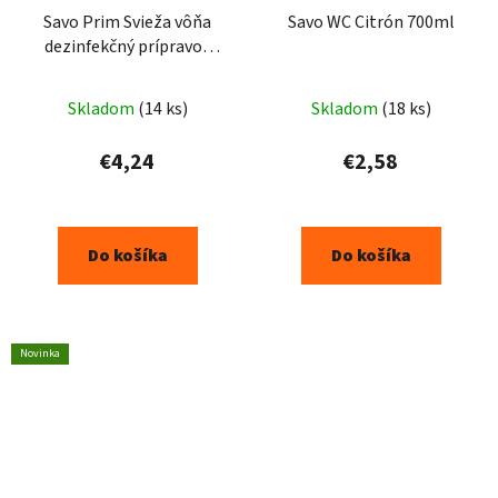
Savo Prim Svieža vôňa
Savo WC Citrón 700ml
dezinfekčný prípravok
1,2l
Skladom
(14 ks)
Skladom
(18 ks)
€4,24
€2,58
Do košíka
Do košíka
Novinka