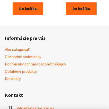
Do košíka
Do košíka
Z
á
Informácie pre vás
p
ä
Ako nakupovať
t
Obchodné podmienky
i
Podmienky ochrany osobných údajov
e
Obľúbené produkty
Kontakty
Kontakt
info
@
drogeriashop.eu