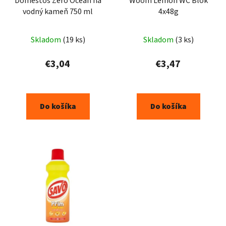
Domestos Zero Ocean na
Woom Lemon WC Blok
vodný kameň 750 ml
4x48g
Skladom
(19 ks)
Skladom
(3 ks)
€3,04
€3,47
Do košíka
Do košíka