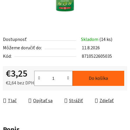
Dostupnosť
Skladom
(14 ks)
Môžeme doručiť do:
11.8.2026
Kód:
8710522605035
€3,25
Do košíka
€2,64 bez DPH
Jednotková cena:
Tlač
Opýtať sa
Strážiť
Zdieľať
Popis