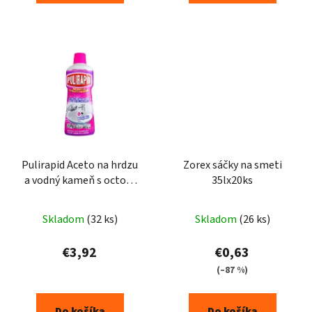
Pulirapid Aceto na hrdzu
Zorex sáčky na smeti
a vodný kameň s octom
35lx20ks
750ml
Skladom
(32 ks)
Skladom
(26 ks)
€3,92
€0,63
(–87 %)
Do košíka
Do košíka