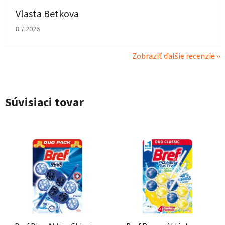
Vlasta Betkova
Hodnotenie obchodu je 4 z 5 hviezdičiek.
8.7.2026
Zobraziť ďalšie recenzie
Súvisiaci tovar