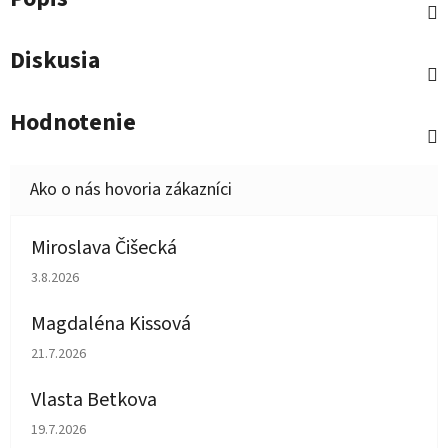
Diskusia
Hodnotenie
Miroslava Čišecká
Hodnotenie obchodu je 1 z 5 hviezdičiek.
3.8.2026
Magdaléna Kissová
Hodnotenie obchodu je 5 z 5 hviezdičiek.
21.7.2026
Vlasta Betkova
Hodnotenie obchodu je 5 z 5 hviezdičiek.
19.7.2026