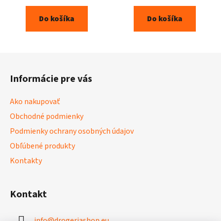
Do košíka
Do košíka
Z
á
Informácie pre vás
p
ä
Ako nakupovať
t
Obchodné podmienky
i
Podmienky ochrany osobných údajov
e
Obľúbené produkty
Kontakty
Kontakt
info
@
drogeriashop.eu