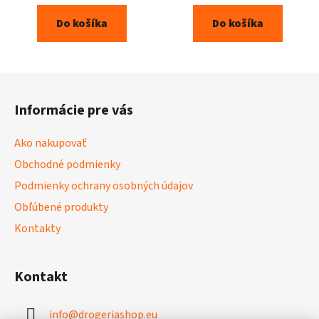
Do košíka
Do košíka
Z
á
Informácie pre vás
p
ä
Ako nakupovať
t
Obchodné podmienky
i
Podmienky ochrany osobných údajov
e
Obľúbené produkty
Kontakty
Kontakt
info
@
drogeriashop.eu