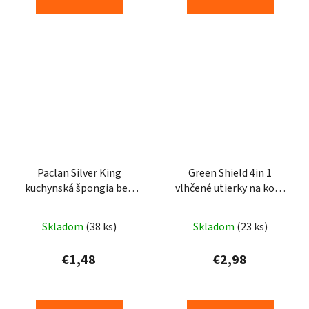
Paclan Silver King
Green Shield 4in 1
kuchynská špongia bez
vlhčené utierky na kožu
škrabancov 2ks
50ks
Skladom
(38 ks)
Skladom
(23 ks)
€1,48
€2,98