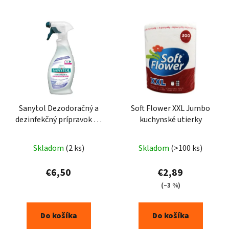
Sanytol Dezodoračný a
Soft Flower XXL Jumbo
dezinfekčný prípravok na
kuchynské utierky
tkaniny 500 ml
Priemerné
Skladom
(2 ks)
Skladom
(>100 ks)
hodnotenie
produktu
€6,50
€2,89
je
(–3 %)
5,0
z
Do košíka
Do košíka
5