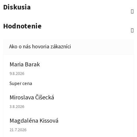
Diskusia
Hodnotenie
Maria Barak
Hodnotenie obchodu je 5 z 5 hviezdičiek.
9.8.2026
Super cena
Miroslava Čišecká
Hodnotenie obchodu je 1 z 5 hviezdičiek.
3.8.2026
Magdaléna Kissová
Hodnotenie obchodu je 5 z 5 hviezdičiek.
21.7.2026