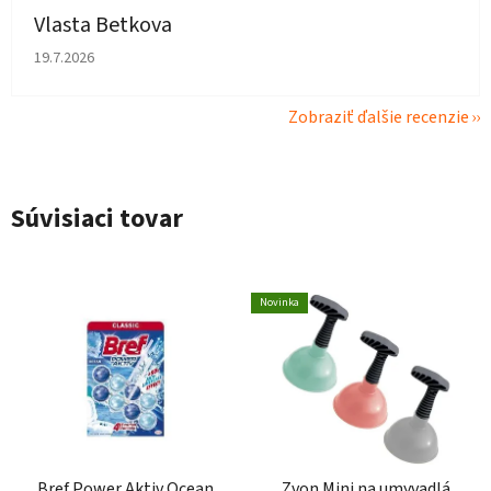
Vlasta Betkova
Hodnotenie obchodu je 5 z 5 hviezdičiek.
19.7.2026
Zobraziť ďalšie recenzie
Súvisiaci tovar
Novinka
Bref Power Aktiv Ocean
Zvon Mini na umyvadlá