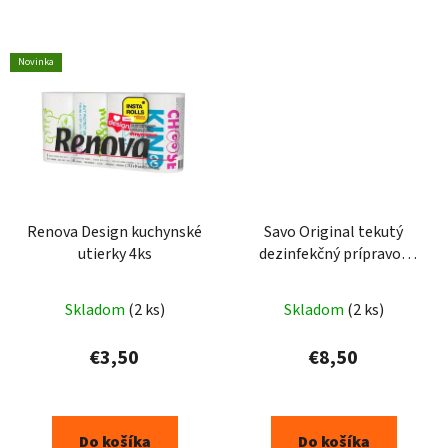
hviezdičiek.
Novinka
Renova Design kuchynské
Savo Original tekutý
utierky 4ks
dezinfekčný prípravok
4kg
Skladom
(2 ks)
Skladom
(2 ks)
€3,50
€8,50
Do košíka
Do košíka