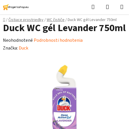
Prejsť
Hľadať
Nákupn
na
košík
obsah
Domov
/
Čistiace prostriedky
/
WC čističe
/
Duck WC gél Levander 750ml
Duck WC gél Levander 750ml
Priemerné
Neohodnotené
Podrobnosti hodnotenia
hodnotenie
Značka:
Duck
produktu
je
0,0
z
5
hviezdičiek.