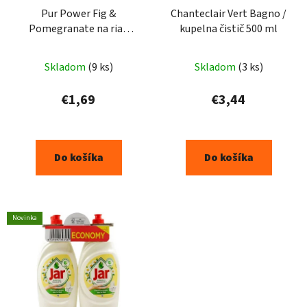
Pur Power Fig &
Chanteclair Vert Bagno /
Pomegranate na riad
kupelna čistič 500 ml
450ml
Skladom
(9 ks)
Skladom
(3 ks)
€1,69
€3,44
Do košíka
Do košíka
Novinka