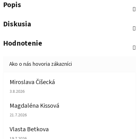
Popis
Diskusia
Hodnotenie
Miroslava Čišecká
Hodnotenie obchodu je 1 z 5 hviezdičiek.
3.8.2026
Magdaléna Kissová
Hodnotenie obchodu je 5 z 5 hviezdičiek.
21.7.2026
Vlasta Betkova
Hodnotenie obchodu je 5 z 5 hviezdičiek.
19.7.2026