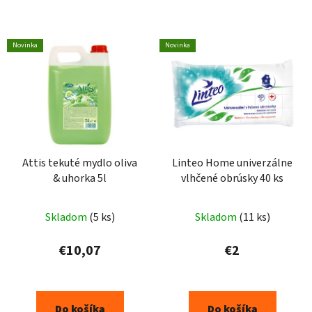
Novinka
Novinka
Attis tekuté mydlo oliva
Linteo Home univerzálne
& uhorka 5l
vlhčené obrúsky 40 ks
Skladom
(5 ks)
Skladom
(11 ks)
€10,07
€2
Do košíka
Do košíka