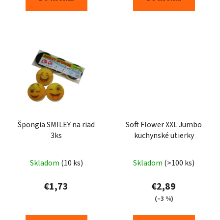
Špongia SMILEY na riad
Soft Flower XXL Jumbo
3ks
kuchynské utierky
Priemerné
Skladom
(10 ks)
Skladom
(>100 ks)
hodnotenie
produktu
€1,73
€2,89
je
(–3 %)
5,0