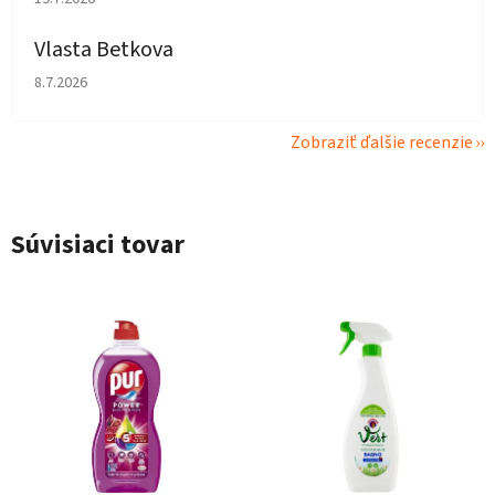
Vlasta Betkova
Hodnotenie obchodu je 4 z 5 hviezdičiek.
8.7.2026
Zobraziť ďalšie recenzie
Súvisiaci tovar