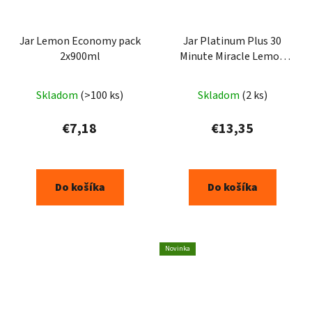
Jar Lemon Economy pack
Jar Platinum Plus 30
2x900ml
Minute Miracle Lemon
kapsuly do umývačky 45
ks
Skladom
(>100 ks)
Skladom
(2 ks)
€7,18
€13,35
Do košíka
Do košíka
Novinka