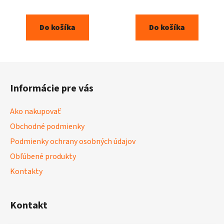
Do košíka
Do košíka
Z
á
Informácie pre vás
p
ä
Ako nakupovať
t
Obchodné podmienky
i
Podmienky ochrany osobných údajov
e
Obľúbené produkty
Kontakty
Kontakt