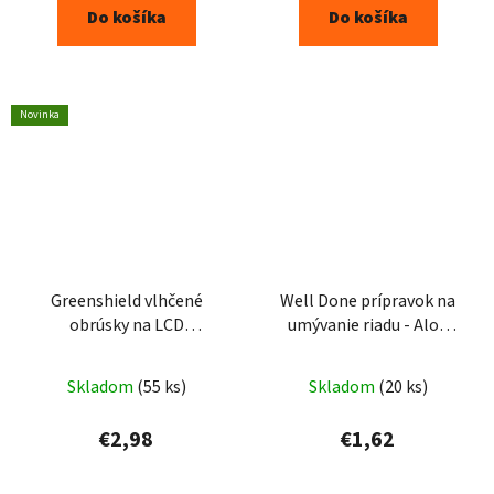
z
Do košíka
Do košíka
5
hviezdičiek.
Novinka
Greenshield vlhčené
Well Done prípravok na
obrúsky na LCD
umývanie riadu - Aloe
obrazovky, 50 ks
500ml
Skladom
(55 ks)
Skladom
(20 ks)
€2,98
€1,62