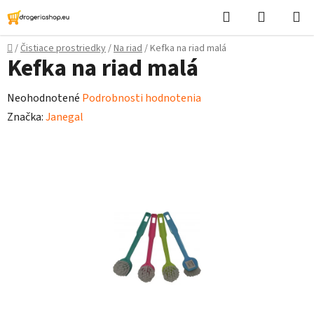
Prejsť
Hľadať
Nákupn
na
košík
obsah
Domov
/
Čistiace prostriedky
/
Na riad
/
Kefka na riad malá
B
Kefka na riad malá
o
č
Priemerné
Neohodnotené
Podrobnosti hodnotenia
n
hodnotenie
Značka:
Janegal
ý
produktu
p
je
a
0,0
n
z
e
5
l
hviezdičiek.