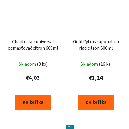
Chanteclair universal
Gold Cytrus saponát na
odmasťovač citrón 600ml
riad citrón 500ml
Priemerné
Skladom
(8 ks)
Skladom
(16 ks)
hodnotenie
produktu
€4,03
€1,24
je
5,0
z
Do košíka
Do košíka
5
hviezdičiek.
Tip