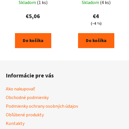
Skladom
(1 ks)
Skladom
(4 ks)
€5,06
€4
(–4 %)
Do košíka
Do košíka
Z
á
Informácie pre vás
p
ä
Ako nakupovať
t
Obchodné podmienky
i
Podmienky ochrany osobných údajov
e
Obľúbené produkty
Kontakty