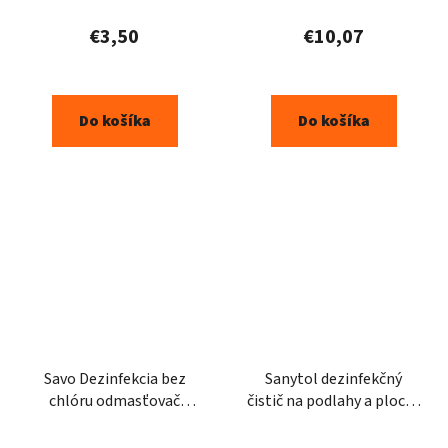
€3,50
€10,07
Do košíka
Do košíka
Savo Dezinfekcia bez
Sanytol dezinfekčný
chlóru odmasťovač
čistič na podlahy a plochy
700ml
účinky 1l