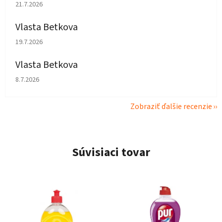
Hodnotenie obchodu je 5 z 5 hviezdičiek.
21.7.2026
Vlasta Betkova
Hodnotenie obchodu je 5 z 5 hviezdičiek.
19.7.2026
Vlasta Betkova
Hodnotenie obchodu je 4 z 5 hviezdičiek.
8.7.2026
Zobraziť ďalšie recenzie
Súvisiaci tovar