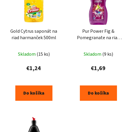
Gold Cytrus saponát na
Pur Power Fig &
riad harmanček 500ml
Pomegranate na riad
450ml
Skladom
(15 ks)
Skladom
(9 ks)
€1,24
€1,69
Do košíka
Do košíka