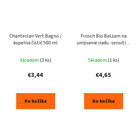
Chanteclair Vert Bagno /
Frosch Bio Balzam na
kupelna čistič 500 ml
umývanie riadu -sensitive
zero%500ml
Skladom
(3 ks)
Skladom
(1 ks)
€3,44
€4,65
Do košíka
Do košíka