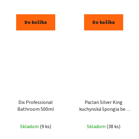
Do košíka
Do košíka
Dix Professional
Paclan Silver King
Bathroom 500ml
kuchynská špongia bez
škrabancov 2ks
Skladom
(9 ks)
Skladom
(38 ks)