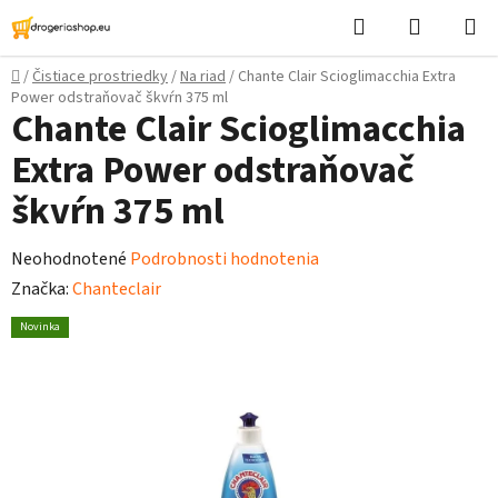
Prejsť
Hľadať
Nákupn
na
košík
obsah
Domov
/
Čistiace prostriedky
/
Na riad
/
Chante Clair Scioglimacchia Extra
Power odstraňovač škvŕn 375 ml
Chante Clair Scioglimacchia
Extra Power odstraňovač
škvŕn 375 ml
Priemerné
Neohodnotené
Podrobnosti hodnotenia
hodnotenie
Značka:
Chanteclair
produktu
Novinka
je
0,0
z
5
hviezdičiek.