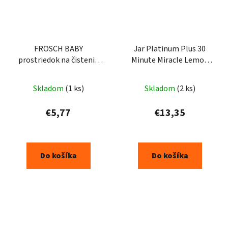
FROSCH BABY
Jar Platinum Plus 30
prostriedok na čistenie
Minute Miracle Lemon
kojeneckých fliaš a
kapsuly do umývačky 45
cumlíkov 500ml
ks
Skladom
(1 ks)
Skladom
(2 ks)
€5,77
€13,35
Do košíka
Do košíka