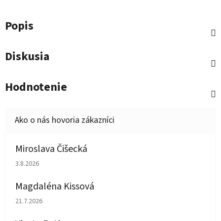
Popis
Diskusia
Hodnotenie
Miroslava Čišecká
Hodnotenie obchodu je 1 z 5 hviezdičiek.
3.8.2026
Magdaléna Kissová
Hodnotenie obchodu je 5 z 5 hviezdičiek.
21.7.2026