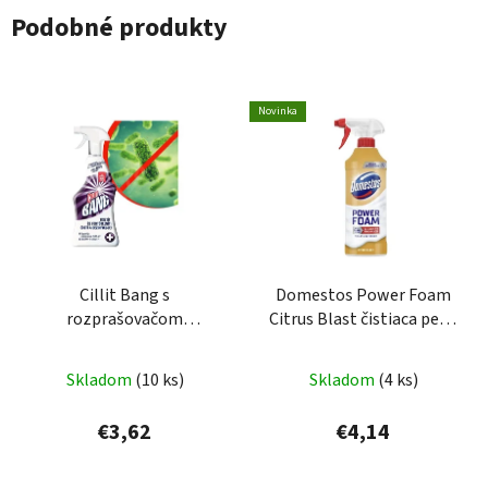
Podobné produkty
Novinka
Cillit Bang s
Domestos Power Foam
rozprašovačom
Citrus Blast čistiaca pena
dezinfekčný čistič 750ml
na toaletu a kúpelňu 435
ml
Skladom
(10 ks)
Skladom
(4 ks)
€3,62
€4,14