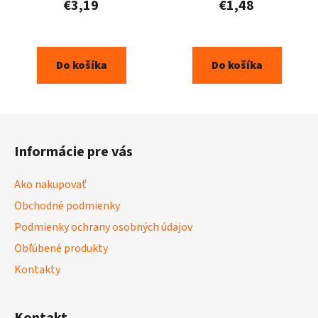
€3,19
€1,48
Do košíka
Do košíka
Z
á
Informácie pre vás
p
ä
Ako nakupovať
t
Obchodné podmienky
i
Podmienky ochrany osobných údajov
e
Obľúbené produkty
Kontakty