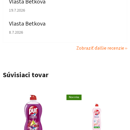
Vlasta Betkova
Hodnotenie obchodu je 5 z 5 hviezdičiek.
19.7.2026
Vlasta Betkova
Hodnotenie obchodu je 4 z 5 hviezdičiek.
8.7.2026
Zobraziť ďalšie recenzie
Súvisiaci tovar
Novinka