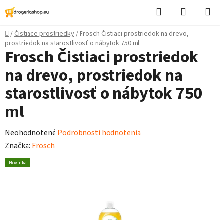
Prejsť
Hľadať
Nákupn
na
košík
obsah
Domov
/
Čistiace prostriedky
/
Frosch Čistiaci prostriedok na drevo,
prostriedok na starostlivosť o nábytok 750 ml
Frosch Čistiaci prostriedok
na drevo, prostriedok na
starostlivosť o nábytok 750
ml
Priemerné
Neohodnotené
Podrobnosti hodnotenia
hodnotenie
Značka:
Frosch
produktu
Novinka
je
0,0
z
5