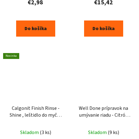
€2,98
€15,42
Do košíka
Do košíka
Novinka
Calgonit Finish Rinse -
Well Done prípravok na
Shine , leštidlo do myčky
umývanie riadu - Citrón
400 ml
500ml
Skladom
(3 ks)
Skladom
(9 ks)