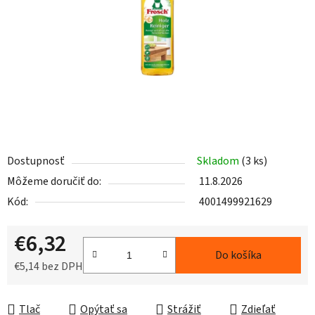
hviezdičiek.
Dostupnosť
Skladom
(3 ks)
Môžeme doručiť do:
11.8.2026
Kód:
4001499921629
€6,32
Do košíka
€5,14 bez DPH
Jednotková cena:
Tlač
Opýtať sa
Strážiť
Zdieľať