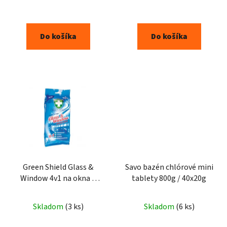
Do košíka
Do košíka
Green Shield Glass &
Savo bazén chlórové mini
Window 4v1 na okna a
tablety 800g / 40x20g
sklenené povrchy vlhčené
utierky 50ks
Skladom
(3 ks)
Skladom
(6 ks)