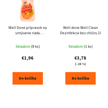
Well Done prípravok na
Well done Well Clean
umývanie riadu
Dezinfekcia bez chlóru 1l
antibacteriální -
pomaranč 500ml
Skladom
(8 ks)
Skladom
(1 ks)
€1,96
€3,78
(–24 %)
Do košíka
Do košíka