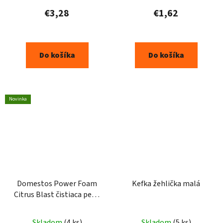
€3,28
€1,62
Do košíka
Do košíka
Novinka
Domestos Power Foam
Kefka žehlička malá
Citrus Blast čistiaca pena
na toaletu a kúpelňu 435
ml
Skladom
(4 ks)
Skladom
(5 ks)