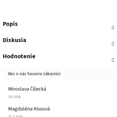
Popis
Diskusia
Hodnotenie
Miroslava Čišecká
Hodnotenie obchodu je 1 z 5 hviezdičiek.
3.8.2026
Magdaléna Kissová
Hodnotenie obchodu je 5 z 5 hviezdičiek.
21.7.2026