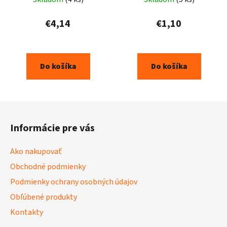
€4,14
€1,10
Do košíka
Do košíka
Z
á
Informácie pre vás
p
ä
Ako nakupovať
t
Obchodné podmienky
i
Podmienky ochrany osobných údajov
e
Obľúbené produkty
Kontakty