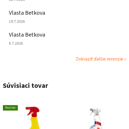
Vlasta Betkova
Hodnotenie obchodu je 5 z 5 hviezdičiek.
19.7.2026
Vlasta Betkova
Hodnotenie obchodu je 4 z 5 hviezdičiek.
8.7.2026
Zobraziť ďalšie recenzie
Súvisiaci tovar
Novinka