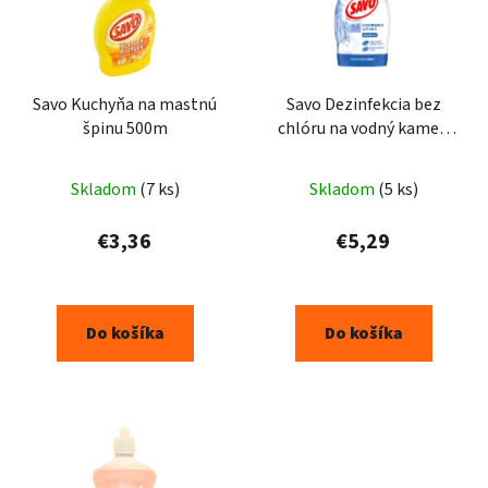
Savo Kuchyňa na mastnú
Savo Dezinfekcia bez
špinu 500m
chlóru na vodný kameň
700 ml
Skladom
(7 ks)
Skladom
(5 ks)
€3,36
€5,29
Do košíka
Do košíka