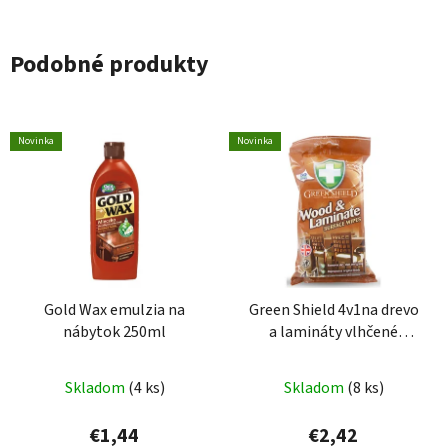
Podobné produkty
Novinka
Novinka
Gold Wax emulzia na
Green Shield 4v1na drevo
nábytok 250ml
a lamináty vlhčené
utierky 50ks
Skladom
(4 ks)
Skladom
(8 ks)
€1,44
€2,42