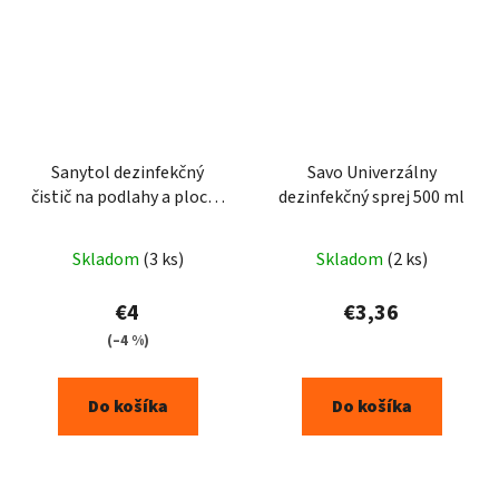
Sanytol dezinfekčný
Savo Univerzálny
čistič na podlahy a plochy
dezinfekčný sprej 500 ml
účinky 1l
Skladom
(3 ks)
Skladom
(2 ks)
€4
€3,36
(–4 %)
Do košíka
Do košíka