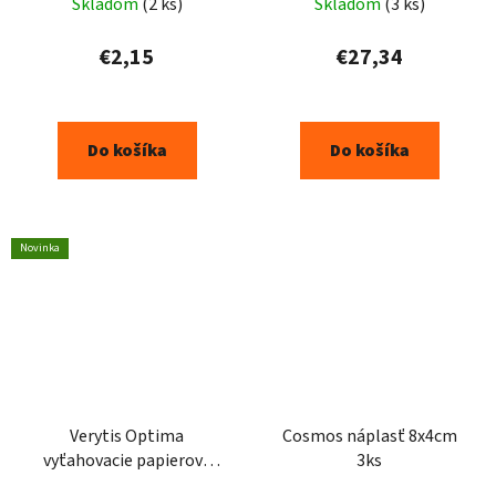
Skladom
(2 ks)
Skladom
(3 ks)
hodnotenie
produktu
€2,15
€27,34
je
5,0
z
Do košíka
Do košíka
5
hviezdičiek.
Novinka
Verytis Optima
Cosmos náplasť 8x4cm
vyťahovacie papierové
3ks
vreckovky 100ks