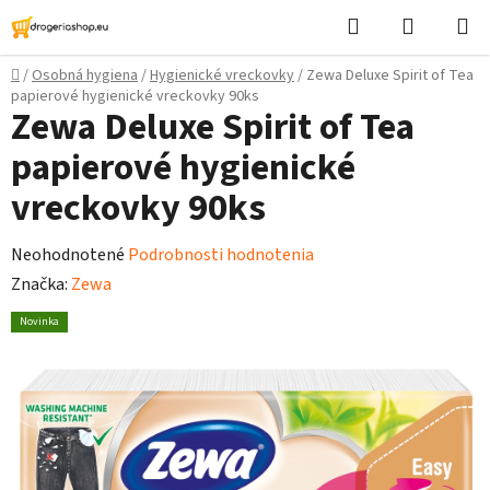
Prejsť
Hľadať
Nákupn
na
košík
obsah
Domov
/
Osobná hygiena
/
Hygienické vreckovky
/
Zewa Deluxe Spirit of Tea
papierové hygienické vreckovky 90ks
Zewa Deluxe Spirit of Tea
papierové hygienické
vreckovky 90ks
Priemerné
Neohodnotené
Podrobnosti hodnotenia
hodnotenie
Značka:
Zewa
produktu
Novinka
je
0,0
z
5
hviezdičiek.