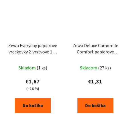
Zewa Everyday papierové
Zewa Deluxe Camomile
vreckovky 2-vrstvové 100
Comfort papierové
ks
hygienické vreckovky
3vrst. 90ks
Skladom
(1 ks)
Skladom
(27 ks)
€1,67
€1,31
(–16 %)
Do košíka
Do košíka