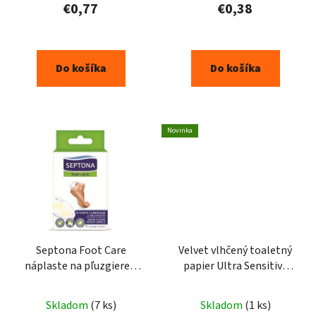
€0,77
€0,38
Do košíka
Do košíka
Novinka
Septona Foot Care
Velvet vlhčený toaletný
náplaste na pľuzgiere 5
papier Ultra Sensitive
ks
48ks
Skladom
(7 ks)
Skladom
(1 ks)