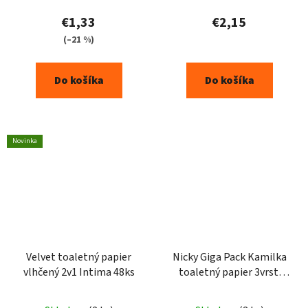
€1,33
€2,15
(–21 %)
Do košíka
Do košíka
Novinka
Velvet toaletný papier
Nicky Giga Pack Kamilka
vlhčený 2v1 Intima 48ks
toaletný papier 3vrst.
96ks
Priemerné