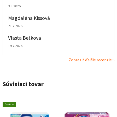
Hodnotenie obchodu je 1 z 5 hviezdičiek.
3.8.2026
Magdaléna Kissová
Hodnotenie obchodu je 5 z 5 hviezdičiek.
21.7.2026
Vlasta Betkova
Hodnotenie obchodu je 5 z 5 hviezdičiek.
19.7.2026
Zobraziť ďalšie recenzie
Súvisiaci tovar
Novinka