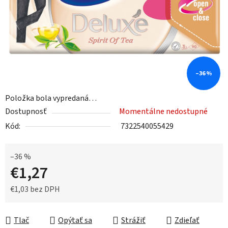
–36 %
Položka bola vypredaná…
Dostupnosť
Momentálne nedostupné
Kód:
7322540055429
–36 %
€1,27
€1,03 bez DPH
Jednotková cena:
Tlač
Opýtať sa
Strážiť
Zdieľať