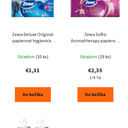
Zewa Deluxe Original
Zewa Softis
papierové hygienické
Aromatherapy papierové
vreckovky 90ks
vreckovky 10 x 9ks
Skladom
(10 ks)
Skladom
(19 ks)
€1,31
€2,35
(–5 %)
Do košíka
Do košíka