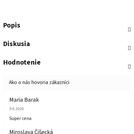
Popis
Diskusia
Hodnotenie
Maria Barak
Hodnotenie obchodu je 5 z 5 hviezdičiek.
9.8.2026
Super cena
Miroslava Čišecká