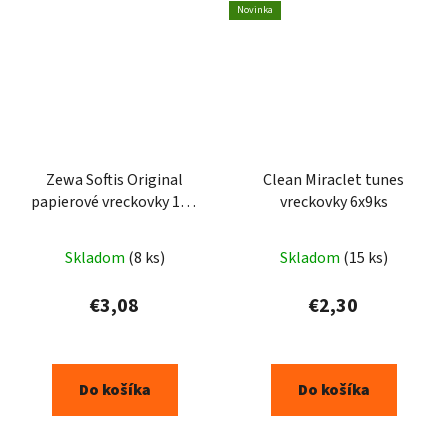
Novinka
Zewa Softis Original
Clean Miraclet tunes
papierové vreckovky 10 x
vreckovky 6x9ks
9 ks
Skladom
(8 ks)
Skladom
(15 ks)
€3,08
€2,30
Do košíka
Do košíka