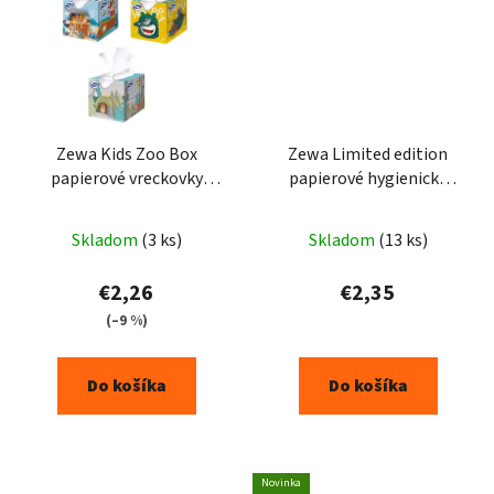
Zewa Kids Zoo Box
Zewa Limited edition
papierové vreckovky
papierové hygienické
3vrstvové 60ks
vreckovky 10 x 9 ks
Skladom
(3 ks)
Skladom
(13 ks)
€2,26
€2,35
(–9 %)
Do košíka
Do košíka
Novinka