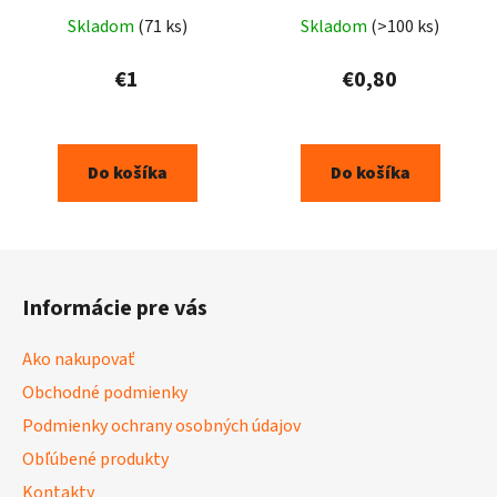
Skladom
(71 ks)
Skladom
(>100 ks)
€1
€0,80
Do košíka
Do košíka
Z
á
Informácie pre vás
p
ä
Ako nakupovať
t
Obchodné podmienky
i
Podmienky ochrany osobných údajov
e
Obľúbené produkty
Kontakty