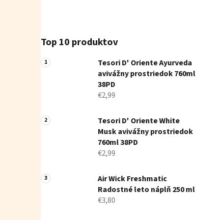
Top 10 produktov
Tesori D' Oriente Ayurveda
avivážny prostriedok 760ml
38PD
€2,99
Tesori D' Oriente White
Musk avivážny prostriedok
760ml 38PD
€2,99
Air Wick Freshmatic
Radostné leto náplň 250 ml
€3,80