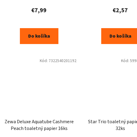
€7,99
€2,57
Do košíka
Do košíka
Kód:
7322540201192
Kód:
599
Zewa Deluxe Aquatube Cashmere
Star Trio toaletný papie
Peach toaletný papier 16ks
32ks