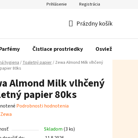
Prihlásenie
Registrácia
Prázdny košík
Nákupný
košík
Parfémy
Čistiace prostriedky
Osviežovače vzd
á hygiena
/
Toaletný papier
/
Zewa Almond Milk vlhčený
 papier 80ks
a Almond Milk vlhčený
letný papier 80ks
rné
notené
Podrobnosti hodnotenia
enie
:
Zewa
tu
nosť
Skladom
(3 ks)