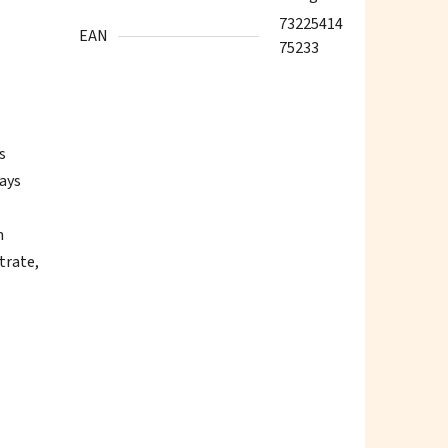
73225414
EAN
75233
s
mays
m
trate,