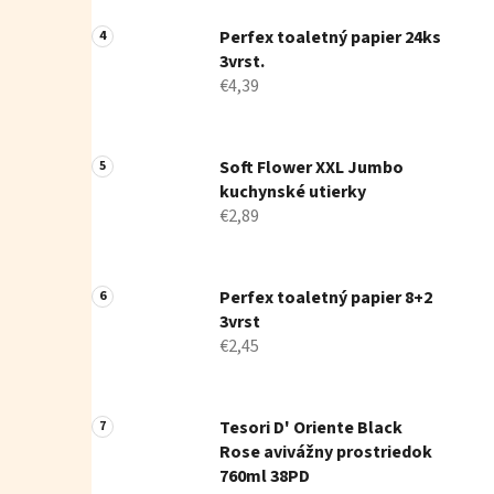
Perfex toaletný papier 24ks
3vrst.
€4,39
Soft Flower XXL Jumbo
kuchynské utierky
€2,89
Perfex toaletný papier 8+2
3vrst
€2,45
Tesori D' Oriente Black
Rose avivážny prostriedok
760ml 38PD