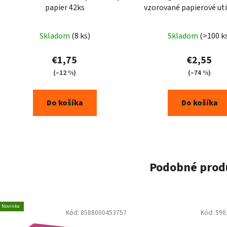
papier 42ks
vzorované papierové uti
Skladom
(8 ks)
Skladom
(>100 k
€1,75
€2,55
(–12 %)
(–74 %)
Do košíka
Do košíka
Podobné prod
Novinka
Kód:
8588000453757
Kód:
590