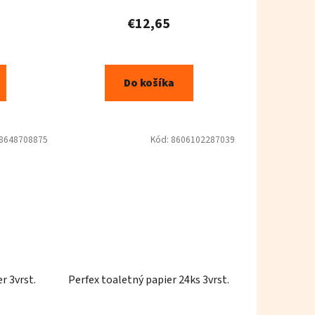
€12,65
Do košíka
8648708875
Kód:
8606102287039
r 3vrst.
Perfex toaletný papier 24ks 3vrst.