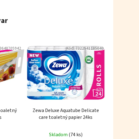
var
8648705942
Kód:
7322541185040
toaletný
Zewa Deluxe Aquatube Delicate
s
care toaletný papier 24ks
Skladom
(74 ks)