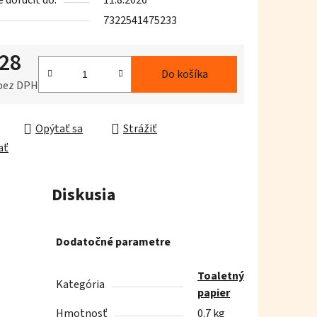
doručiť do:
11.8.2026
7322541475233
,28
iek.
Do košíka
 bez DPH
ková cena:
Opýtať sa
Strážiť
ať
Diskusia
Dodatočné parametre
Toaletný
Kategória
papier
Hmotnosť
0.7 kg