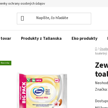
enky ochrany osobných údajov
Obľúbené produkty
Kontakty
 tovar
Produkty z Talianska
Eko produkty
Domov
/
Osobn
toaletný
Zew
Novinka
toa
Prieme
Neohod
hodnot
Značka
produk
Dostup
je