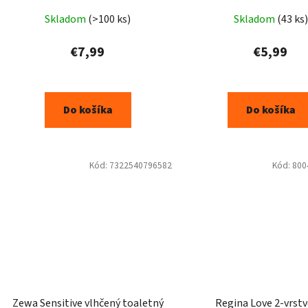
Prieme
Skladom
(>100 ks)
Skladom
(43 ks)
hodnot
produk
€7,99
€5,99
je
5,0
z
Do košíka
Do košíka
5
hviezdič
Kód:
7322540796582
Kód:
800
Zewa Sensitive vlhčený toaletný
Regina Love 2-vrstv