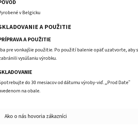
PÔVOD
Vyrobené v Belgicku
SKLADOVANIE A POUŽITIE
PRÍPRAVA A POUŽITIE
Iba pre vonkajšie použitie. Po použití balenie opäť uzatvorte, aby 
zabránili vysúšaniu výrobku.
SKLADOVANIE
Spotrebujte do 30 mesiacov od dátumu výroby-viď. ,,Prod Dateʺ
uvedenom na obale.