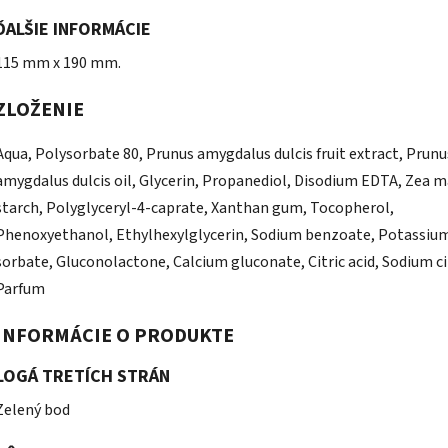
ĎALŠIE INFORMÁCIE
115 mm x 190 mm.
ZLOŽENIE
Aqua, Polysorbate 80, Prunus amygdalus dulcis fruit extract, Prunu
amygdalus dulcis oil, Glycerin, Propanediol, Disodium EDTA, Zea 
starch, Polyglyceryl-4-caprate, Xanthan gum, Tocopherol,
Phenoxyethanol, Ethylhexylglycerin, Sodium benzoate, Potassiu
sorbate, Gluconolactone, Calcium gluconate, Citric acid, Sodium ci
Parfum
INFORMÁCIE O PRODUKTE
LOGÁ TRETÍCH STRÁN
Zelený bod