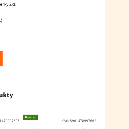
erky 2ks
s)
ukty
Novinka
1478997685
Kód:
5901478997692