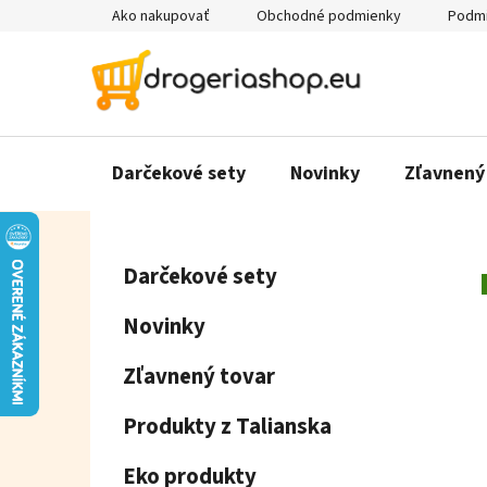
Prejsť
Ako nakupovať
Obchodné podmienky
Podmi
na
obsah
Darčekové sety
Novinky
Zľavnený
B
K
Preskočiť
Darčekové sety
a
o
kategórie
t
č
Novinky
e
n
g
ý
Zľavnený tovar
ó
p
r
Produkty z Talianska
a
i
e
n
Eko produkty