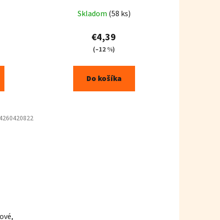
rné
Priemerné
Skladom
(58 ks)
enie
hodnotenie
tu
produktu
€4,39
je
(–12 %)
4,7
z
Do košíka
5
iek.
hviezdičiek.
4260420822
ové,