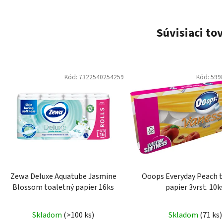
Súvisiaci to
Kód:
7322540254259
Kód:
599
Zewa Deluxe Aquatube Jasmine
Ooops Everyday Peach 
Blossom toaletný papier 16ks
papier 3vrst. 10k
Skladom
(>100 ks)
Skladom
(71 ks)