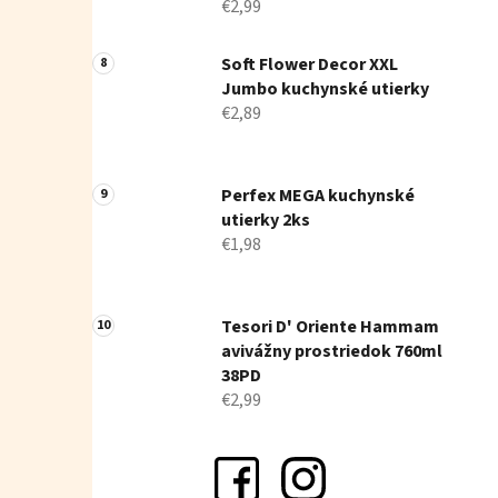
€2,99
Soft Flower Decor XXL
Jumbo kuchynské utierky
€2,89
Perfex MEGA kuchynské
utierky 2ks
€1,98
Tesori D' Oriente Hammam
avivážny prostriedok 760ml
38PD
€2,99