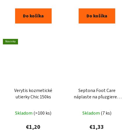
5,0
z
Do košíka
Do košíka
5
hviezdičiek.
Novinka
Verytis kozmetické
Septona Foot Care
utierky Chic 150ks
náplaste na pľuzgiere 5
ks
Skladom
(>100 ks)
Skladom
(7 ks)
€1,20
€1,33