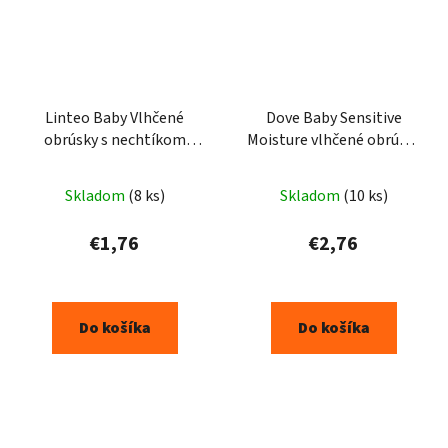
Linteo Baby Vlhčené
Dove Baby Sensitive
obrúsky s nechtíkom
Moisture vlhčené obrúsky
lekárskym 72 ks
50 kusov
Skladom
(8 ks)
Skladom
(10 ks)
€1,76
€2,76
Do košíka
Do košíka