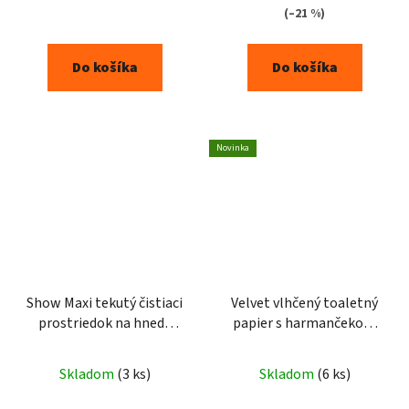
(–21 %)
Do košíka
Do košíka
Novinka
Show Maxi tekutý čistiaci
Velvet vlhčený toaletný
prostriedok na hnedé
papier s harmančekom
topánky 75ml
48ks
Skladom
(3 ks)
Skladom
(6 ks)