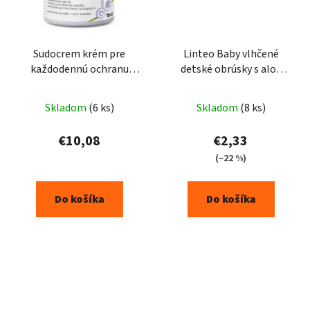
Sudocrem krém pre
Linteo Baby vlhčené
každodennú ochranu
detské obrúsky s aloe
pokožky 125 g
vera 80ks
Skladom
(6 ks)
Skladom
(8 ks)
€10,08
€2,33
(–22 %)
Do košíka
Do košíka