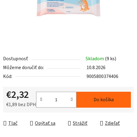
Dostupnosť
Skladom
(9 ks)
Môžeme doručiť do:
10.8.2026
Kód:
9005800374406
€2,32
Do košíka
€1,89 bez DPH
Jednotková cena:
Tlač
Opýtať sa
Strážiť
Zdieľať