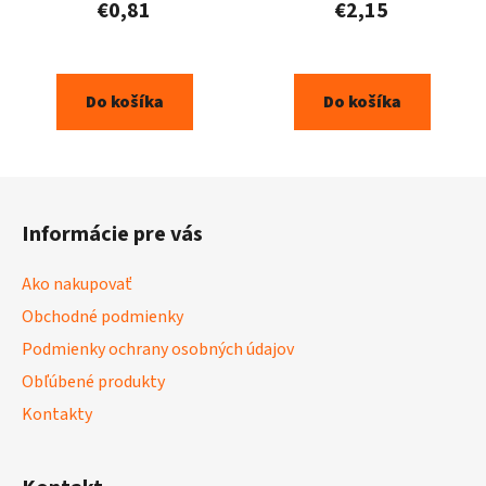
€0,81
€2,15
Do košíka
Do košíka
Z
á
Informácie pre vás
p
ä
Ako nakupovať
t
Obchodné podmienky
i
Podmienky ochrany osobných údajov
e
Obľúbené produkty
Kontakty