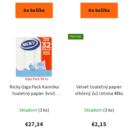
Do košíka
Do košíka
Novinka
Nicky Giga Pack Kamilka
Velvet toaletný papier
toaletný papier 3vrst.
vlhčený 2v1 Intima 48ks
96ks
Priemerné
Skladom
(3 ks)
Skladom
(3 ks)
hodnotenie
produktu
€27,34
€2,15
je