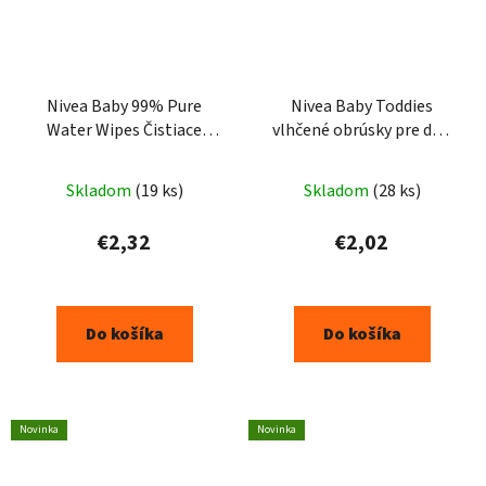
Nivea Baby 99% Pure
Nivea Baby Toddies
Water Wipes Čistiace
vlhčené obrúsky pre deti
obrúsky pre deti 57 ks
47ks
Skladom
(19 ks)
Skladom
(28 ks)
€2,32
€2,02
Do košíka
Do košíka
Novinka
Novinka