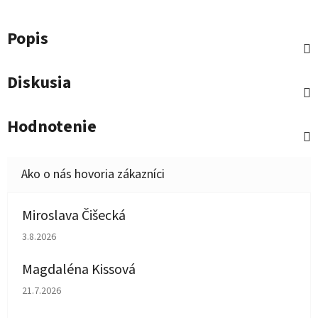
Popis
Diskusia
Hodnotenie
Miroslava Čišecká
Hodnotenie obchodu je 1 z 5 hviezdičiek.
3.8.2026
Magdaléna Kissová
Hodnotenie obchodu je 5 z 5 hviezdičiek.
21.7.2026