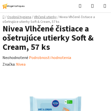
Prejsť
Hľadať
Nákupn
na
košík
obsah
Domov
/
Osobná hygiena
/
Vlhčené utierky
/
Nivea Vlhčené čistiace a
ošetrujúce utierky Soft & Cream, 57 ks
Nivea Vlhčené čistiace a
ošetrujúce utierky Soft &
Cream, 57 ks
Priemerné
Neohodnotené
Podrobnosti hodnotenia
hodnotenie
Značka:
Nivea
produktu
je
0,0
z
5
hviezdičiek.