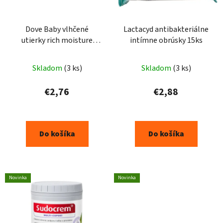
Dove Baby vlhčené
Lactacyd antibakteriálne
utierky rich moisture
intímne obrúsky 15ks
50ks
Skladom
(3 ks)
Skladom
(3 ks)
€2,76
€2,88
Do košíka
Do košíka
Novinka
Novinka