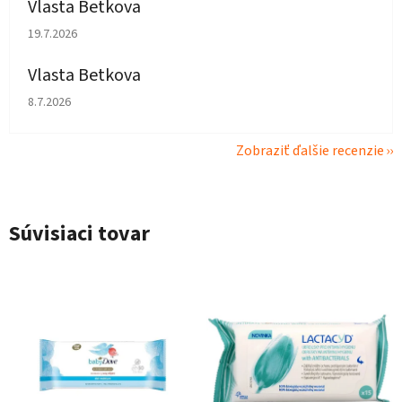
Vlasta Betkova
Hodnotenie obchodu je 5 z 5 hviezdičiek.
19.7.2026
Vlasta Betkova
Hodnotenie obchodu je 4 z 5 hviezdičiek.
8.7.2026
Zobraziť ďalšie recenzie
Súvisiaci tovar