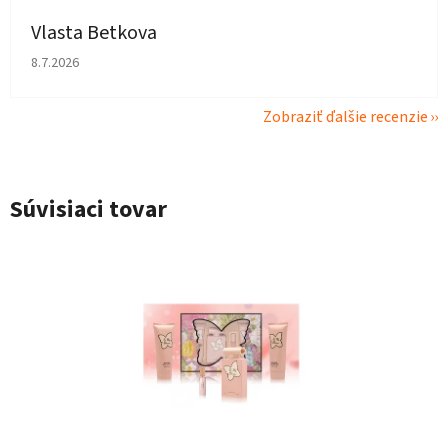
Vlasta Betkova
Hodnotenie obchodu je 4 z 5 hviezdičiek.
8.7.2026
Zobraziť ďalšie recenzie
Súvisiaci tovar