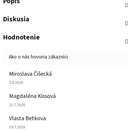
Popis
Diskusia
Hodnotenie
Miroslava Čišecká
Hodnotenie obchodu je 1 z 5 hviezdičiek.
3.8.2026
Magdaléna Kissová
Hodnotenie obchodu je 5 z 5 hviezdičiek.
21.7.2026
Vlasta Betkova
Hodnotenie obchodu je 5 z 5 hviezdičiek.
19.7.2026