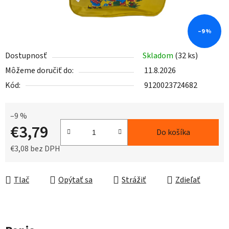
–9 %
Dostupnosť
Skladom
(32 ks)
Môžeme doručiť do:
11.8.2026
Kód:
9120023724682
–9 %
€3,79
Do košíka
€3,08 bez DPH
Jednotková cena:
Tlač
Opýtať sa
Strážiť
Zdieľať