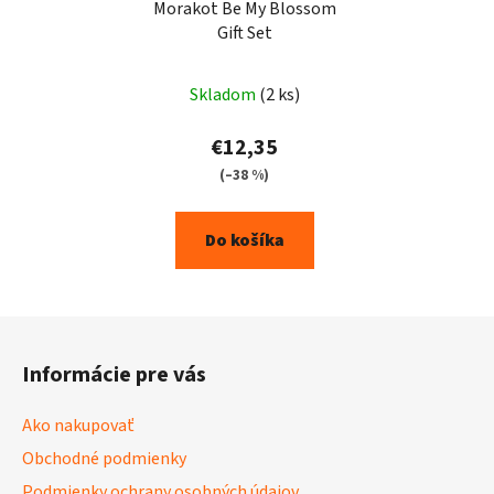
Morakot Be My Blossom
Gift Set
Skladom
(2 ks)
€12,35
(–38 %)
Do košíka
Z
á
Informácie pre vás
p
ä
Ako nakupovať
t
Obchodné podmienky
i
Podmienky ochrany osobných údajov