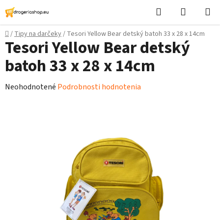
Prejsť
Hľadať
Nákupn
na
košík
obsah
Domov
/
Tipy na darčeky
/
Tesori Yellow Bear detský batoh 33 x 28 x 14cm
Tesori Yellow Bear detský
batoh 33 x 28 x 14cm
Priemerné
Neohodnotené
Podrobnosti hodnotenia
hodnotenie
produktu
je
0,0
z
5
hviezdičiek.