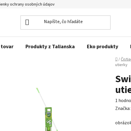
enky ochrany osobných údajov
Obľúbené produkty
Kontakty
 tovar
Produkty z Talianska
Eko produkty
Domov
/
Čisti
utierky
Swi
uti
Prieme
1 hodno
hodnot
Značka
produk
obrázok
je