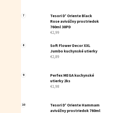
Tesori D' Oriente Black
Rose avivážny prostriedok
760ml 38PD
€2,99
Soft Flower Decor XXL
Jumbo kuchynské utierky
€2,89
Perfex MEGA kuchynské
utierky 2ks
€1,98
Tesori D' Oriente Hammam
avivážny prostriedok 760ml