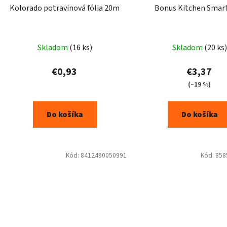
Kolorado potravinová fólia 20m
Bonus Kitchen Smar
Skladom
(16 ks)
Skladom
(20 ks)
€0,93
€3,37
(–19 %)
Do košíka
Do košíka
Kód:
8412490050991
Kód:
858