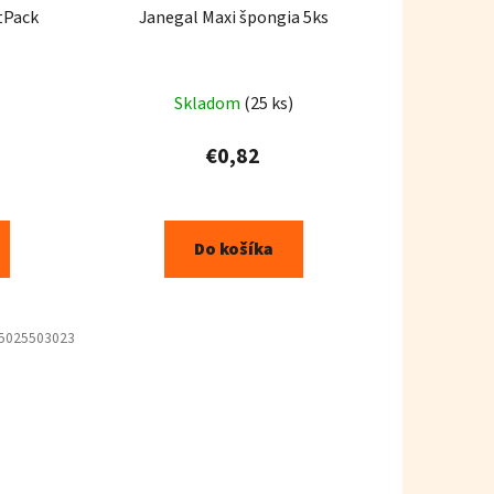
tPack
Janegal Maxi špongia 5ks
Skladom
(25 ks)
€0,82
Do košíka
5025503023