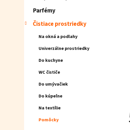
e
l
Parfémy
Čistiace prostriedky
Na okná a podlahy
Univerzálne prostriedky
Do kuchyne
WC čističe
Do umývačiek
Do kúpeľne
Na textílie
Pomôcky