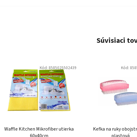
Súvisiaci to
Kód:
8585025502439
Kód:
858
Waffle Kitchen Mikrofiber utierka
Kefka na ruky obojst
60x40cm
plastová