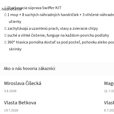
Priemerné
hodnotenie
štartovacia súprava Swiffer KIT
1 hodnotenie
produktu
e
1 mop + 8 suchých náhradných handričiek + 3 vlhčené náhrad
5,0
utierky
z
5
zachytávajú a uzamknú prach, vlasy a zvieracie chlpy
hviezdičiek.
suché a vlhké čistenie, funguje na každom povrchu podlahy
360° hlavica pomáha dostať sa pod posteľ, pohovku alebo po
skrinky
Miroslava Čišecká
Magd
Hodnotenie obchodu je 1 z 5 hviezdičiek.
Hodno
3.8.2026
21.7.2
Vlasta Betkova
Vlas
Hodnotenie obchodu je 5 z 5 hviezdičiek.
Hodno
19.7.2026
8.7.20