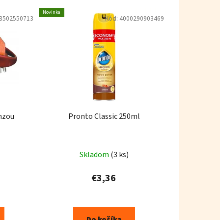
Novinka
8502550713
Kód:
4000290903469
mzou
Pronto Classic 250ml
Skladom
(3 ks)
€3,36
Do košíka