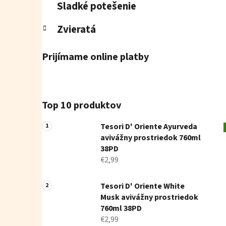
Sladké potešenie
Zvieratá
Prijímame online platby
Top 10 produktov
Tesori D' Oriente Ayurveda
avivážny prostriedok 760ml
38PD
€2,99
Tesori D' Oriente White
Musk avivážny prostriedok
760ml 38PD
€2,99