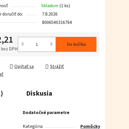
nosť
Skladom
(1 ks)
doručiť do:
7.8.2026
8006540316764
iek.
2,21
Do košíka
6 bez DPH
ková cena:
Opýtať sa
Strážiť
ať
)
Diskusia
Dodatočné parametre
Kategória
Pomôcky