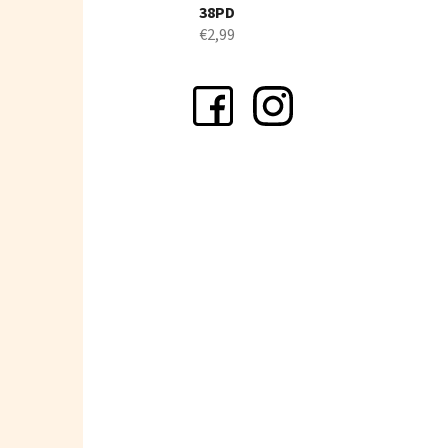
38PD
€2,99