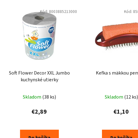
Kód:
8003885213000
Kód:
85
Soft Flower Decor XXL Jumbo
Kefka s mäkkou pe
kuchynské utierky
Skladom
(38 ks)
Skladom
(12 ks)
€2,89
€1,10
Do košíka
Do košíka