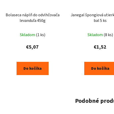
Bolaseca náplň do odvlhčovača
Janegal špongiová utier
levanduľa 450g
bal 5 ks
Skladom
(1 ks)
Skladom
(8 ks)
€5,07
€1,52
Do košíka
Do košíka
Podobné prod