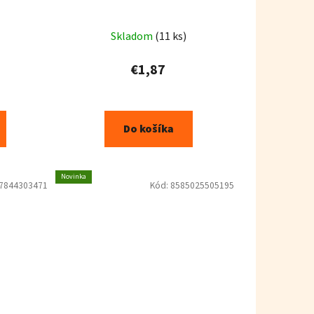
Skladom
(11 ks)
€1,87
Do košíka
Novinka
7844303471
Kód:
8585025505195