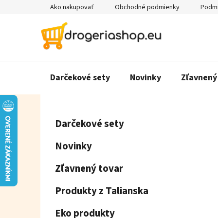
Prejsť
Ako nakupovať
Obchodné podmienky
Podmi
na
obsah
Darčekové sety
Novinky
Zľavnený
B
K
Preskočiť
Darčekové sety
a
o
kategórie
t
č
Novinky
e
n
g
ý
Zľavnený tovar
ó
p
r
Produkty z Talianska
a
i
e
n
Eko produkty