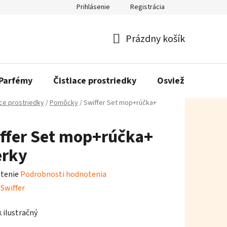
Prihlásenie
Registrácia
Prázdny košík
Nákupný
košík
Parfémy
Čistiace prostriedky
Osviežovače vzd
ace prostriedky
/
Pomôcky
/
Swiffer Set mop+rúčka+
ffer Set mop+rúčka+
erky
rné
tenie
Podrobnosti hodnotenia
enie
:
Swiffer
tu
 ilustračný