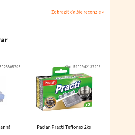
Zobraziť ďalšie recenzie
var
5025505706
Kód:
5900942137206
ranná
Paclan Practi Teflonex 2ks