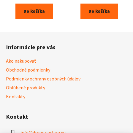
Do košíka
Do košíka
Z
á
Informácie pre vás
p
ä
Ako nakupovať
t
Obchodné podmienky
i
Podmienky ochrany osobných údajov
e
Obľúbené produkty
Kontakty
Kontakt
info
@
drogeriashop.eu