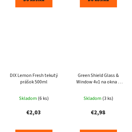
DIX Lemon Fresh tekutý
Green Shield Glass &
prášok 500ml
Window 4v1 na okna a
sklenené povrchy vlhčené
utierky 50ks
Skladom
(6 ks)
Skladom
(3 ks)
€2,03
€2,98