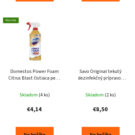
Novinka
Domestos Power Foam
Savo Original tekutý
Citrus Blast čistiaca pena
dezinfekčný prípravok
na toaletu a kúpelňu 435
4kg
ml
Skladom
(4 ks)
Skladom
(2 ks)
€4,14
€8,50
Do košíka
Do košíka