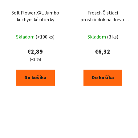
Soft Flower XXL Jumbo
Frosch Čistiaci
kuchynské utierky
prostriedok na drevo,
prostriedok na
Priemerné
starostlivosť o nábytok
Skladom
(>100 ks)
Skladom
(3 ks)
hodnotenie
750 ml
produktu
€2,89
€6,32
je
(–3 %)
5,0
z
Do košíka
Do košíka
5
hviezdičiek.