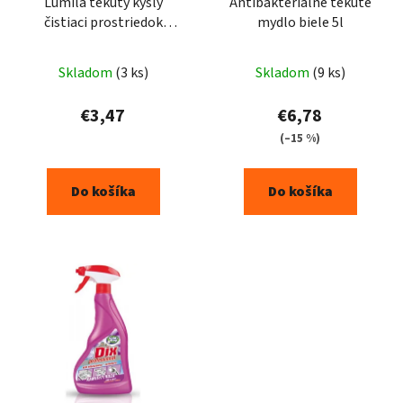
Lumila tekutý kyslý
Antibakteriálne tekuté
čistiaci prostriedok
mydlo biele 5l
500ml
Priemerné
Skladom
(3 ks)
Skladom
(9 ks)
hodnotenie
produktu
€3,47
€6,78
je
(–15 %)
5,0
z
Do košíka
Do košíka
5
hviezdičiek.