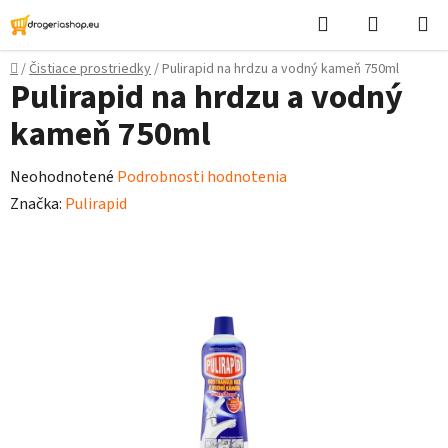
Prejsť
Hľadať
Nákupn
na
košík
obsah
Domov
/
Čistiace prostriedky
/
Pulirapid na hrdzu a vodný kameň 750ml
Pulirapid na hrdzu a vodný
kameň 750ml
Priemerné
Neohodnotené
Podrobnosti hodnotenia
hodnotenie
Značka:
Pulirapid
produktu
je
0,0
z
5
hviezdičiek.