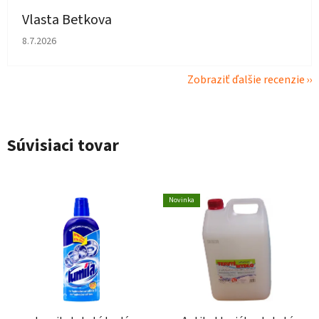
Vlasta Betkova
Hodnotenie obchodu je 4 z 5 hviezdičiek.
8.7.2026
Zobraziť ďalšie recenzie
Súvisiaci tovar
Novinka