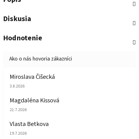
Diskusia
Hodnotenie
Miroslava Čišecká
Hodnotenie obchodu je 1 z 5 hviezdičiek.
3.8.2026
Magdaléna Kissová
Hodnotenie obchodu je 5 z 5 hviezdičiek.
21.7.2026
Vlasta Betkova
Hodnotenie obchodu je 5 z 5 hviezdičiek.
19.7.2026