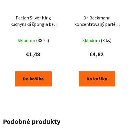
Paclan Silver King
Dr. Beckmann
kuchynská špongia bez
koncentrovaný parfém
škrabancov 2ks
do sušičky letná vôna 250
ml
Skladom
(38 ks)
Skladom
(3 ks)
€1,48
€4,82
Do košíka
Do košíka
Podobné produkty