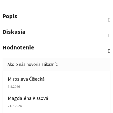
Popis
Diskusia
Hodnotenie
Miroslava Čišecká
Hodnotenie obchodu je 1 z 5 hviezdičiek.
3.8.2026
Magdaléna Kissová
Hodnotenie obchodu je 5 z 5 hviezdičiek.
21.7.2026