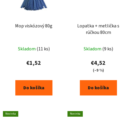
Mop viskózový 80g
Lopatka + metlička s
rúčkou 80cm
Priemerné
Skladom
(11 ks)
Skladom
(9 ks)
hodnotenie
produktu
€1,52
€4,52
je
(–9 %)
5,0
z
Do košíka
Do košíka
5
hviezdičiek.
Novinka
Novinka