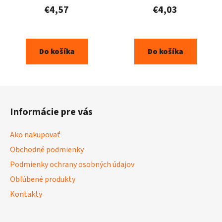
€4,57
€4,03
Do košíka
Do košíka
Z
á
Informácie pre vás
p
ä
Ako nakupovať
t
Obchodné podmienky
i
Podmienky ochrany osobných údajov
e
Obľúbené produkty
Kontakty