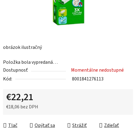
obrázok ilustračný
Položka bola vypredaná…
Dostupnosť
Momentálne nedostupné
Kód:
8001841276113
€22,21
€18,06 bez DPH
Jednotková cena:
Tlač
Opýtať sa
Strážiť
Zdieľať