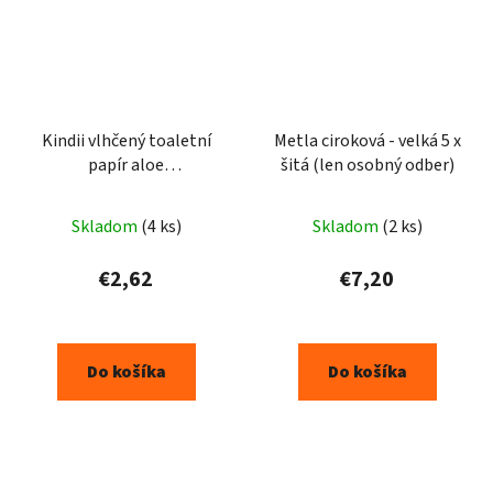
Kindii vlhčený toaletní
Metla ciroková - velká 5 x
papír aloe
šitá (len osobný odber)
vera/panthenol 60ks
Skladom
(4 ks)
Skladom
(2 ks)
€2,62
€7,20
Do košíka
Do košíka