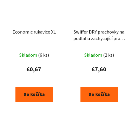
Economic rukavice XL
Swiffer DRY prachovky na
podlahu zachycující prach
na drevo a laminátové
podlahy 16 ks
Skladom
(6 ks)
Skladom
(2 ks)
€0,67
€7,60
Do košíka
Do košíka