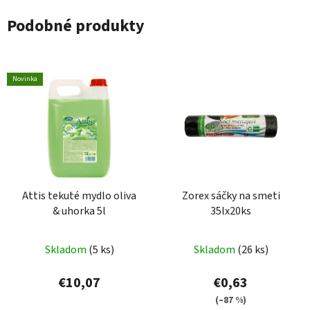
Podobné produkty
Novinka
Attis tekuté mydlo oliva
Zorex sáčky na smeti
& uhorka 5l
35lx20ks
Skladom
(5 ks)
Skladom
(26 ks)
€10,07
€0,63
(–87 %)