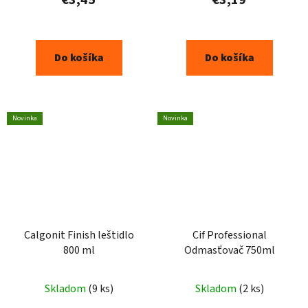
€3,45
€3,19
Do košíka
Do košíka
Novinka
Novinka
Calgonit Finish leštidlo
Cif Professional
800 ml
Odmasťovač 750ml
Skladom
(9 ks)
Skladom
(2 ks)