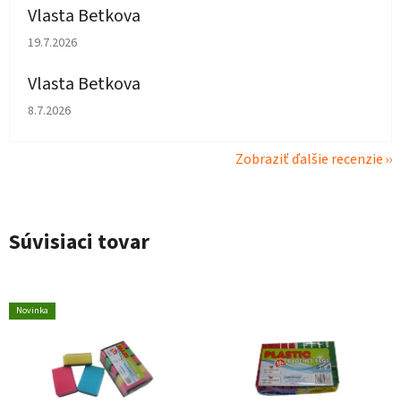
Vlasta Betkova
Hodnotenie obchodu je 5 z 5 hviezdičiek.
19.7.2026
Vlasta Betkova
Hodnotenie obchodu je 4 z 5 hviezdičiek.
8.7.2026
Zobraziť ďalšie recenzie
Súvisiaci tovar
Novinka