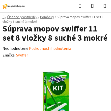
Prejsť
Hľadať
Nákupn
na
košík
obsah
Domov
/
Čistiace prostriedky
/
Pomôcky
/
Súprava mopov swiffer 11 set 8
vložky 8 suché 3 mokré
Súprava mopov swiffer 11
set 8 vložky 8 suché 3 mokré
Priemerné
Neohodnotené
Podrobnosti hodnotenia
hodnotenie
Značka:
Swiffer
produktu
je
0,0
z
5
hviezdičiek.