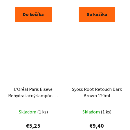
Do košíka
Do košíka
L'Oréal Paris Elseve
Syoss Root Retouch Dark
Rehydratačný šampón na
Brown 120ml
vlasy Hyaluron Pure
250ml
Skladom
(1 ks)
Skladom
(1 ks)
€5,25
€9,40