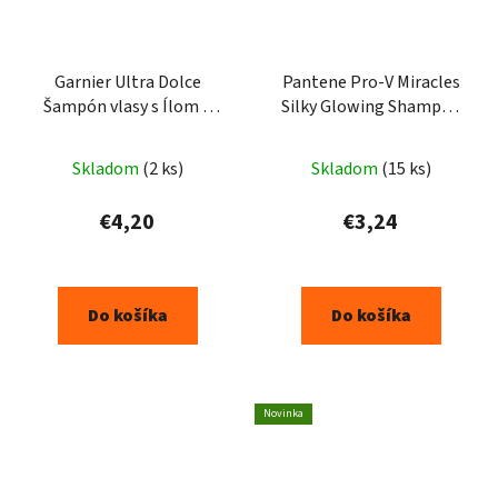
Garnier Ultra Dolce
Pantene Pro-V Miracles
Šampón vlasy s Ílom a
Silky Glowing Shampoo
Citrónom 300 ml
pre poškodené a kučeravé
vlasy 225 ml
Skladom
(2 ks)
Skladom
(15 ks)
€4,20
€3,24
Do košíka
Do košíka
Novinka