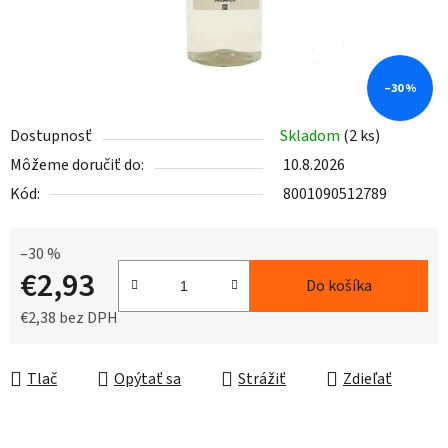
–30 %
Dostupnosť
Skladom
(2 ks)
Môžeme doručiť do:
10.8.2026
Kód:
8001090512789
–30 %
€2,93
Do košíka
€2,38 bez DPH
Jednotková cena:
Tlač
Opýtať sa
Strážiť
Zdieľať