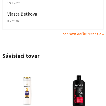
Hodnotenie obchodu je 5 z 5 hviezdičiek.
19.7.2026
Vlasta Betkova
Hodnotenie obchodu je 4 z 5 hviezdičiek.
8.7.2026
Zobraziť ďalšie recenzie
Súvisiaci tovar