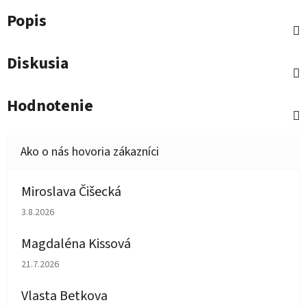
Popis
Diskusia
Hodnotenie
Miroslava Čišecká
Hodnotenie obchodu je 1 z 5 hviezdičiek.
3.8.2026
Magdaléna Kissová
Hodnotenie obchodu je 5 z 5 hviezdičiek.
21.7.2026
Vlasta Betkova