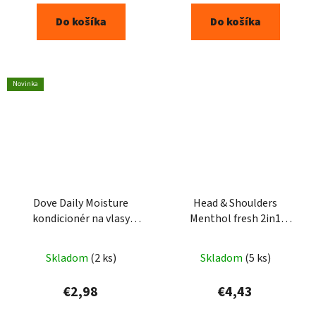
Do košíka
Do košíka
Novinka
Dove Daily Moisture
Head & Shoulders
kondicionér na vlasy
Menthol fresh 2in1
200ml
šampón 330ml
Skladom
(2 ks)
Skladom
(5 ks)
€2,98
€4,43