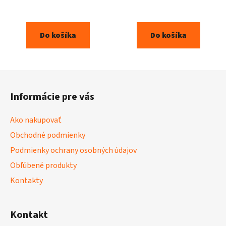
Do košíka
Do košíka
Z
á
Informácie pre vás
p
ä
Ako nakupovať
t
Obchodné podmienky
i
Podmienky ochrany osobných údajov
e
Obľúbené produkty
Kontakty
Kontakt