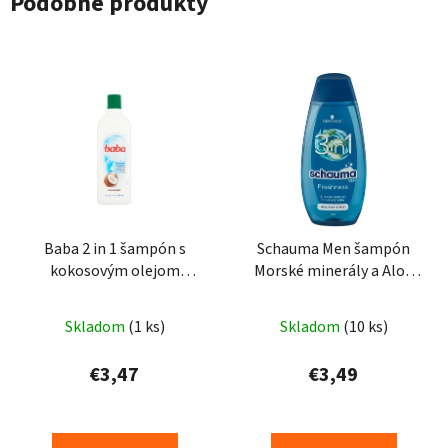
Podobné produkty
Baba 2 in 1 šampón s
Schauma Men šampón
kokosovým olejom
Morské minerály a Aloe
400ml
Vera 3 v 1 400 ml
Skladom
(1 ks)
Skladom
(10 ks)
€3,47
€3,49