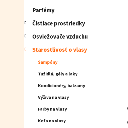
e
l
Parfémy
Čistiace prostriedky
Osviežovače vzduchu
Starostlivosť o vlasy
Šampóny
Tužidlá, gély a laky
Kondicionéry, balzamy
Výživa na vlasy
Farby na vlasy
Kefa na vlasy