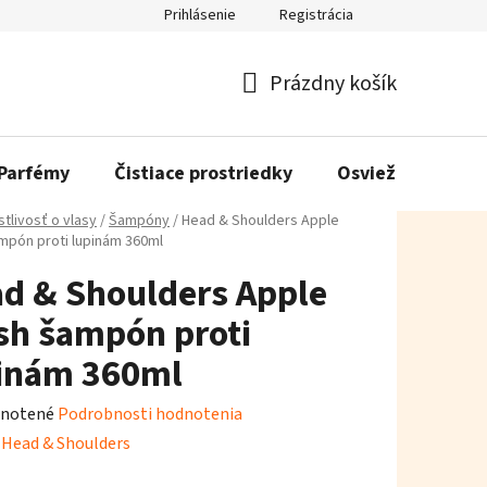
Prihlásenie
Registrácia
Prázdny košík
Nákupný
košík
Parfémy
Čistiace prostriedky
Osviežovače vzd
stlivosť o vlasy
/
Šampóny
/
Head & Shoulders Apple
mpón proti lupinám 360ml
d & Shoulders Apple
sh šampón proti
inám 360ml
rné
notené
Podrobnosti hodnotenia
enie
:
Head & Shoulders
tu