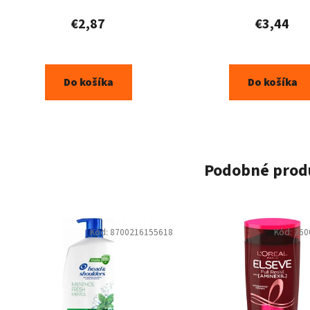
€2,87
€3,44
Do košíka
Do košíka
Podobné prod
Kód:
8700216155618
Kód:
360