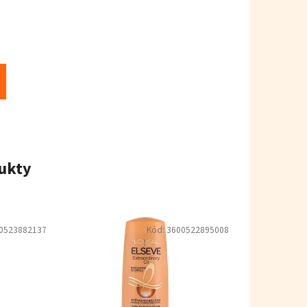
ukty
0523882137
Kód:
3600522895008