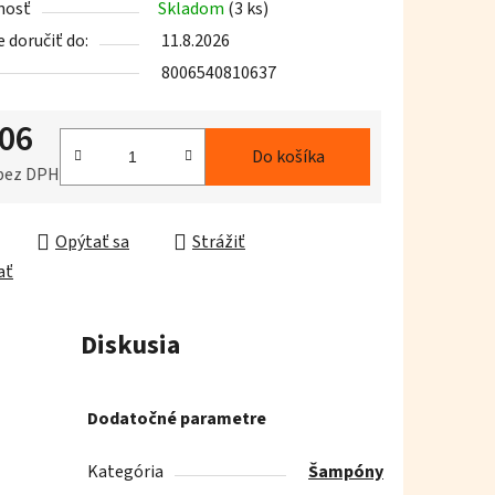
nosť
Skladom
(3 ks)
doručiť do:
11.8.2026
8006540810637
,06
iek.
Do košíka
 bez DPH
ková cena:
Opýtať sa
Strážiť
ať
Diskusia
Dodatočné parametre
Kategória
Šampóny