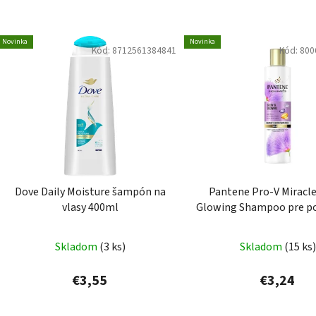
Novinka
Novinka
Kód:
8712561384841
Kód:
800
Dove Daily Moisture šampón na
Pantene Pro-V Miracle
vlasy 400ml
Glowing Shampoo pre p
a kučeravé vlasy 22
Skladom
(3 ks)
Skladom
(15 ks)
€3,55
€3,24