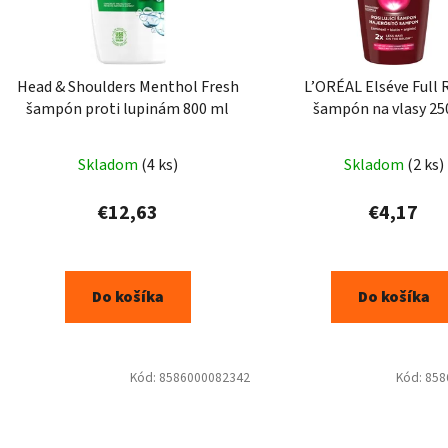
Head & Shoulders Menthol Fresh
L’ORÉAL Elséve Full 
šampón proti lupinám 800 ml
šampón na vlasy 25
Skladom
(4 ks)
Skladom
(2 ks)
€12,63
€4,17
Do košíka
Do košíka
Kód:
8586000082342
Kód:
858