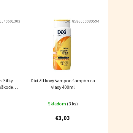
6540601303
Kód:
8586000089594
s Silky
Dixi žltkový šampon šampón na
oškodené
vlasy 400ml
5 ml
Skladom
(3 ks)
€3,03