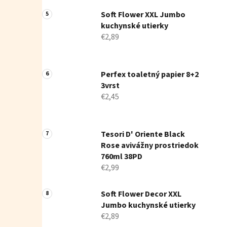
Soft Flower XXL Jumbo
kuchynské utierky
€2,89
Perfex toaletný papier 8+2
3vrst
€2,45
Tesori D' Oriente Black
Rose avivážny prostriedok
760ml 38PD
€2,99
Soft Flower Decor XXL
Jumbo kuchynské utierky
€2,89