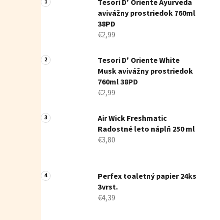
Tesori D' Oriente Ayurveda
avivážny prostriedok 760ml
38PD
€2,99
Tesori D' Oriente White
Musk avivážny prostriedok
760ml 38PD
€2,99
Air Wick Freshmatic
Radostné leto náplň 250 ml
€3,80
Perfex toaletný papier 24ks
3vrst.
€4,39