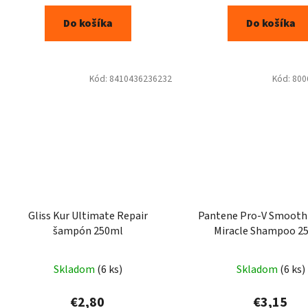
Do košíka
Do košíka
Kód:
8410436236232
Kód:
800
Gliss Kur Ultimate Repair
Pantene Pro-V Smooth 
šampón 250ml
Miracle Shampoo 2
Skladom
(6 ks)
Skladom
(6 ks)
€2,80
€3,15