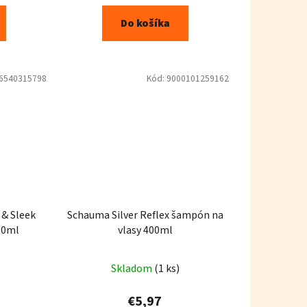
Do košíka
6540315798
Kód:
9000101259162
& Sleek
Schauma Silver Reflex šampón na
50ml
vlasy 400ml
Skladom
(1 ks)
€5,97