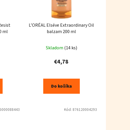
Resist
L’ORÉAL Elséve Extraordinary Oil
0 ml
balzam 200 ml
Skladom
(14 ks)
€4,78
Do košíka
6000088443
Kód:
876120004293