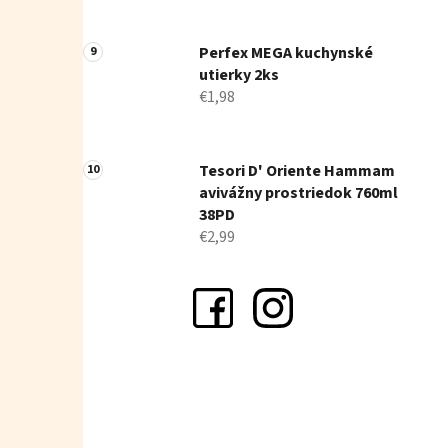
Perfex MEGA kuchynské
utierky 2ks
€1,98
Tesori D' Oriente Hammam
avivážny prostriedok 760ml
38PD
€2,99