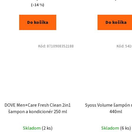
(–14 %)
Do košíka
Do košíka
Kód:
8710908352188
Kód:
541
DOVE Men+Care Fresh Clean 2in1
Syoss Volume šampón n
šampon a kondicionér 250 ml
440ml
Skladom
(2 ks)
Skladom
(6 ks)