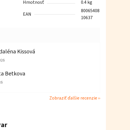
Hmotnosť
0.4 kg
80065408
EAN
10637
aléna Kissová
tenie obchodu je 5 z 5 hviezdičiek.
026
ta Betkova
tenie obchodu je 4 z 5 hviezdičiek.
26
Zobraziť ďalšie recenzie
var