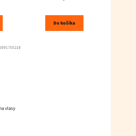
Do košíka
0091755218
a vlasy