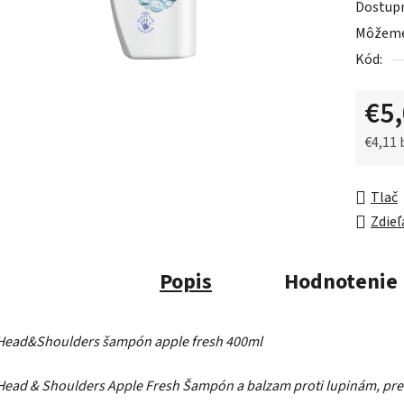
Dostup
je
Môžeme 
0,0
Kód:
z
5
€5
hviezdič
€4,11
Jednot
Tlač
Zdieľ
Popis
Hodnotenie
Head&Shoulders šampón apple fresh 400ml
Head & Shoulders Apple Fresh Šampón a balzam proti lupinám, pre