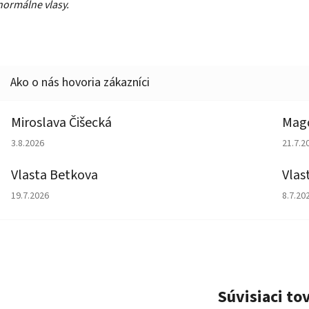
normálne vlasy.
Miroslava Čišecká
Magd
Hodnotenie obchodu je 1 z 5 hviezdičiek.
Hodno
3.8.2026
21.7.2
Vlasta Betkova
Vlas
Hodnotenie obchodu je 5 z 5 hviezdičiek.
Hodno
19.7.2026
8.7.20
Súvisiaci to