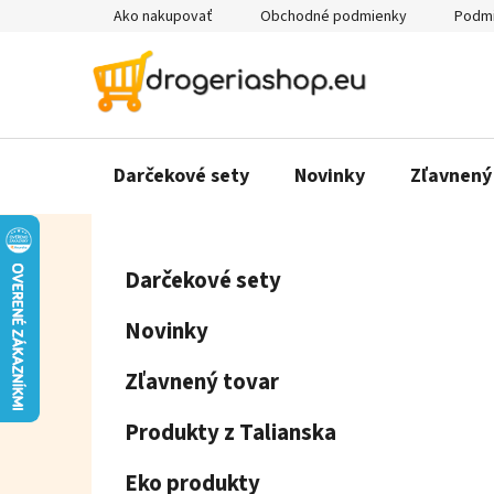
Prejsť
Ako nakupovať
Obchodné podmienky
Podmi
na
obsah
Darčekové sety
Novinky
Zľavnený
B
K
Preskočiť
Darčekové sety
a
o
kategórie
t
č
Novinky
e
n
g
ý
Zľavnený tovar
ó
p
r
Produkty z Talianska
a
i
e
n
Eko produkty