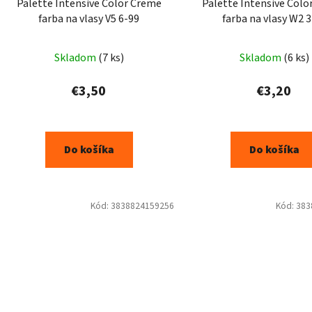
Palette Intensive Color Creme
Palette Intensive Colo
farba na vlasy V5 6-99
farba na vlasy W2 
Skladom
(7 ks)
Skladom
(6 ks)
€3,50
€3,20
Do košíka
Do košíka
Kód:
3838824159256
Kód:
383