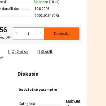
nosť
Skladom
(10 ks)
doručiť do:
10.8.2026
9000101647075
,56
iek.
Do košíka
 bez DPH
ková cena:
Opýtať sa
Strážiť
ať
Diskusia
Dodatočné parametre
Farby na
Kategória