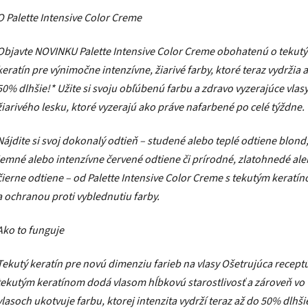
O Palette Intensive Color Creme
Objavte NOVINKU Palette Intensive Color Creme obohatenú o tekutý
keratín pre výnimočne intenzívne, žiarivé farby, ktoré teraz vydržia 
50% dlhšie!* Užite si svoju obľúbenú farbu a zdravo vyzerajúce vlas
žiarivého lesku, ktoré vyzerajú ako práve nafarbené po celé týždne.
Nájdite si svoj dokonalý odtieň – studené alebo teplé odtiene blond
jemné alebo intenzívne červené odtiene či prírodné, zlatohnedé al
čierne odtiene – od Palette Intensive Color Creme s tekutým keratí
a ochranou proti vyblednutiu farby.
Ako to funguje
Tekutý keratín pre novú dimenziu farieb na vlasy Ošetrujúca receptú
tekutým keratínom dodá vlasom hĺbkovú starostlivosť a zároveň vo
vlasoch ukotvuje farbu, ktorej intenzita vydrží teraz až do 50% dlhši