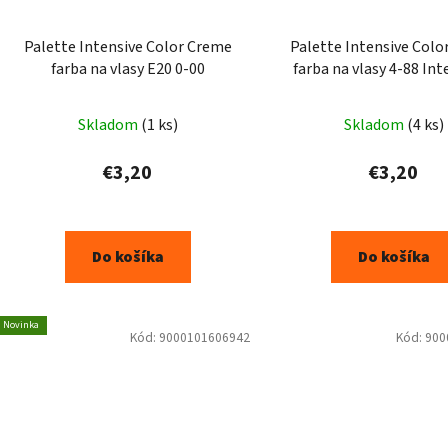
Palette Intensive Color Creme
Palette Intensive Colo
farba na vlasy E20 0-00
farba na vlasy 4-88 Intenzívny
tmavočervený 50 
Skladom
(1 ks)
Skladom
(4 ks)
€3,20
€3,20
Do košíka
Do košíka
Novinka
Kód:
9000101606942
Kód:
900