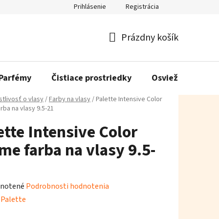
Prihlásenie
Registrácia
Prázdny košík
Nákupný
košík
Parfémy
Čistiace prostriedky
Osviežovače vzd
stlivosť o vlasy
/
Farby na vlasy
/
Palette Intensive Color
rba na vlasy 9.5-21
ette Intensive Color
me farba na vlasy 9.5-
rné
notené
Podrobnosti hodnotenia
enie
:
Palette
tu