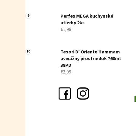
Perfex MEGA kuchynské
utierky 2ks
€1,98
Tesori D' Oriente Hammam
avivážny prostriedok 760ml
38PD
€2,99