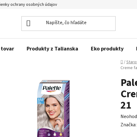
enky ochrany osobných údajov
Obľúbené produkty
Kontakty
 tovar
Produkty z Talianska
Eko produkty
Domov
/
Staro
Creme fa
Pal
Cre
21
Prieme
Neohod
hodnot
Značka
produk