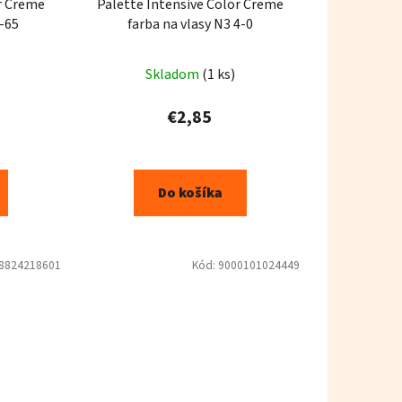
r Creme
Palette Intensive Color Creme
3-65
farba na vlasy N3 4-0
Skladom
(1 ks)
€2,85
Do košíka
8824218601
Kód:
9000101024449