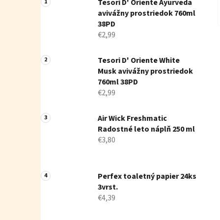
Tesori D' Oriente Ayurveda
avivážny prostriedok 760ml
38PD
€2,99
Tesori D' Oriente White
Musk avivážny prostriedok
760ml 38PD
€2,99
Air Wick Freshmatic
Radostné leto náplň 250 ml
€3,80
Perfex toaletný papier 24ks
3vrst.
€4,39