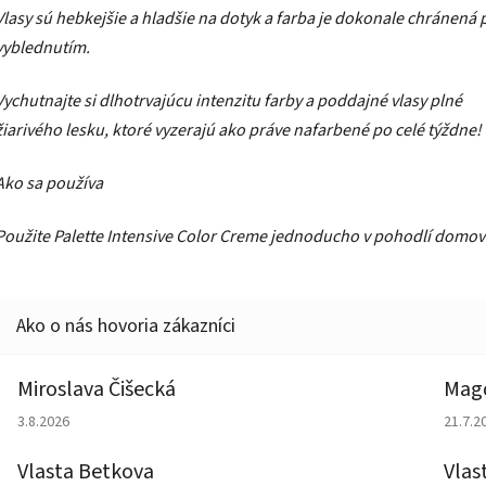
Vlasy sú hebkejšie a hladšie na dotyk a farba je dokonale chránená 
vyblednutím.
Vychutnajte si dlhotrvajúcu intenzitu farby a poddajné vlasy plné
žiarivého lesku, ktoré vyzerajú ako práve nafarbené po celé týždne!
Ako sa používa
Použite Palette Intensive Color Creme jednoducho v pohodlí domov
Miroslava Čišecká
Magd
Hodnotenie obchodu je 1 z 5 hviezdičiek.
Hodno
3.8.2026
21.7.2
Vlasta Betkova
Vlas