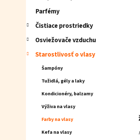
e
l
Parfémy
Čistiace prostriedky
Osviežovače vzduchu
Starostlivosť o vlasy
Šampóny
Tužidlá, gély a laky
Kondicionéry, balzamy
Výživa na vlasy
Farby na vlasy
Kefa na vlasy