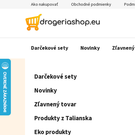
Prejsť
Ako nakupovať
Obchodné podmienky
Podmi
na
obsah
Darčekové sety
Novinky
Zľavnený
B
K
Preskočiť
Darčekové sety
a
o
kategórie
t
č
Novinky
e
n
g
ý
Zľavnený tovar
ó
p
r
Produkty z Talianska
a
i
e
n
Eko produkty