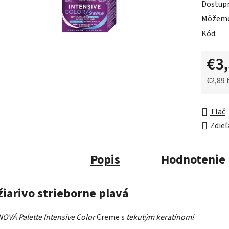
Dostup
je
Môžeme 
0,0
Kód:
z
5
€3
hviezdič
€2,89
Jednot
Tlač
Zdieľ
Popis
Hodnotenie
žiarivo strieborne plavá
NOVÁ Palette Intensive Color
Creme s
tekutým keratínom!