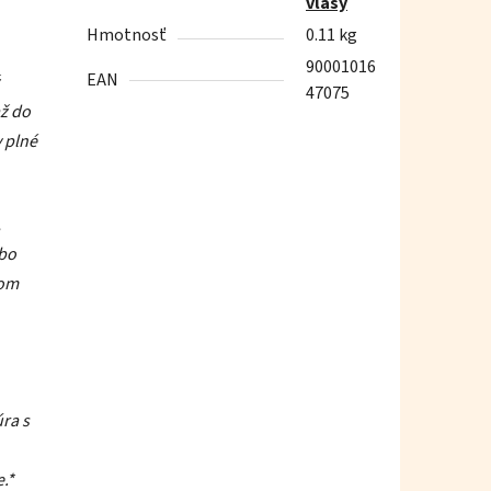
vlasy
Hmotnosť
0.11 kg
90001016
EAN
47075
až do
y plné
,
ebo
nom
ra s
e.*