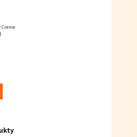
r Creme
1
ukty