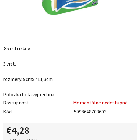
85 ustrižkov
3 vrst.
rozmery:
9cmx *11,3cm
Položka bola vypredaná…
Dostupnosť
Momentálne nedostupné
Kód:
5998648703603
€4,28