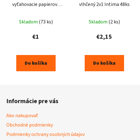
vyťahovacie papierové
vlhčený 2v1 Intima 48ks
vreckovky 100ks
Skladom
(73 ks)
Skladom
(2 ks)
€1
€2,15
Do košíka
Do košíka
Z
á
Informácie pre vás
p
ä
Ako nakupovať
t
Obchodné podmienky
i
Podmienky ochrany osobných údajov
e