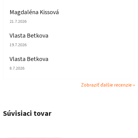
Magdaléna Kissová
Hodnotenie obchodu je 5 z 5 hviezdičiek.
21.7.2026
Vlasta Betkova
Hodnotenie obchodu je 5 z 5 hviezdičiek.
19.7.2026
Vlasta Betkova
Hodnotenie obchodu je 4 z 5 hviezdičiek.
8.7.2026
Zobraziť ďalšie recenzie
Súvisiaci tovar