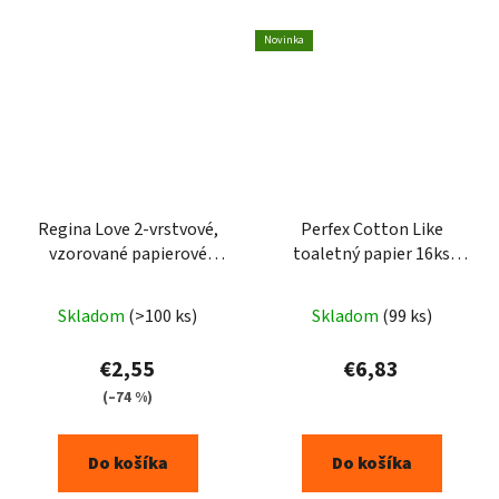
Novinka
Regina Love 2-vrstvové,
Perfex Cotton Like
vzorované papierové
toaletný papier 16ks
utierky 2ks
3vrst.
Skladom
(>100 ks)
Skladom
(99 ks)
€2,55
€6,83
(–74 %)
Do košíka
Do košíka