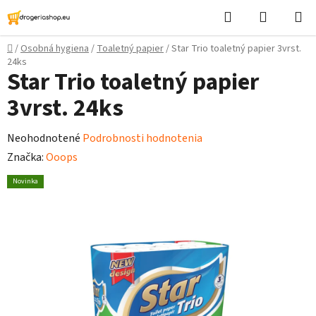
Prejsť
Hľadať
Nákupn
na
košík
obsah
Domov
/
Osobná hygiena
/
Toaletný papier
/
Star Trio toaletný papier 3vrst.
24ks
Star Trio toaletný papier
3vrst. 24ks
Priemerné
Neohodnotené
Podrobnosti hodnotenia
hodnotenie
Značka:
Ooops
produktu
Novinka
je
0,0
z
5
hviezdičiek.