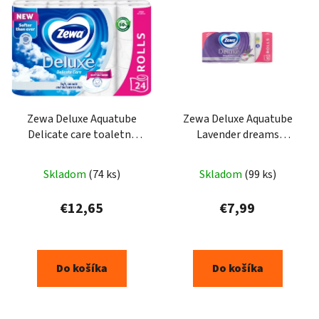
Zewa Deluxe Aquatube
Zewa Deluxe Aquatube
Delicate care toaletný
Lavender dreams
papier 24ks
toaletný papier 16ks
Skladom
(74 ks)
Skladom
(99 ks)
€12,65
€7,99
Do košíka
Do košíka