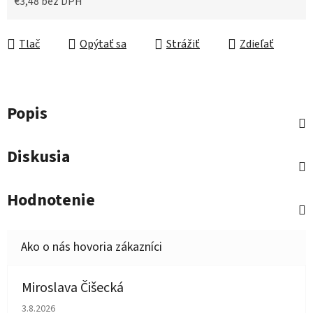
€3,48 bez DPH
Jednotková cena:
Tlač
Opýtať sa
Strážiť
Zdieľať
Popis
Diskusia
Hodnotenie
Miroslava Čišecká
Hodnotenie obchodu je 1 z 5 hviezdičiek.
3.8.2026