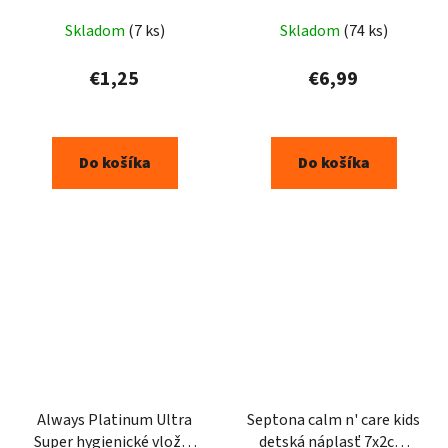
Priemerné
Skladom
(7 ks)
Skladom
(74 ks)
hodnotenie
produktu
€1,25
€6,99
je
5,0
z
Do košíka
Do košíka
5
hviezdičiek.
Always Platinum Ultra
Septona calm n' care kids
Super hygienické vložky
detská náplasť 7x2cm