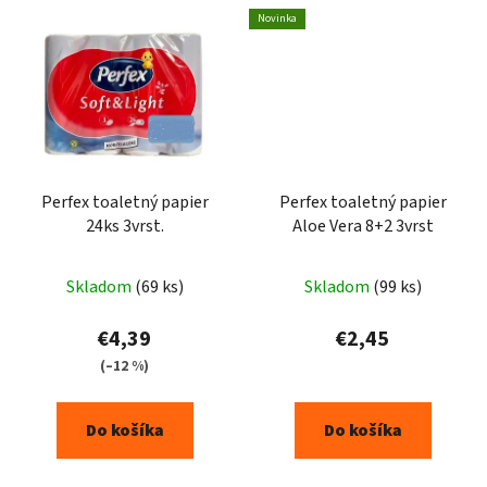
Novinka
Perfex toaletný papier
Perfex toaletný papier
24ks 3vrst.
Aloe Vera 8+2 3vrst
Priemerné
Skladom
(69 ks)
Skladom
(99 ks)
hodnotenie
produktu
€4,39
€2,45
je
(–12 %)
4,7
z
Do košíka
Do košíka
5
hviezdičiek.