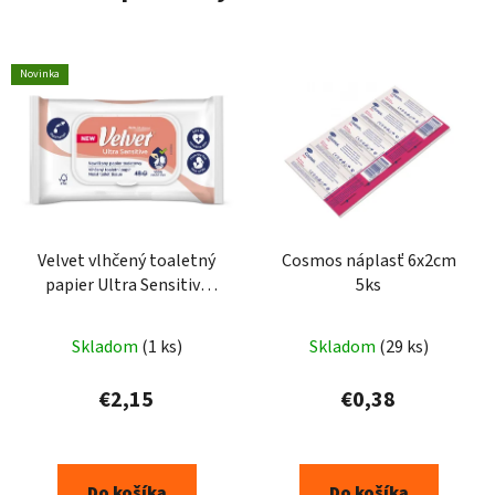
Novinka
Velvet vlhčený toaletný
Cosmos náplasť 6x2cm
papier Ultra Sensitive
5ks
48ks
Skladom
(1 ks)
Skladom
(29 ks)
€2,15
€0,38
Do košíka
Do košíka