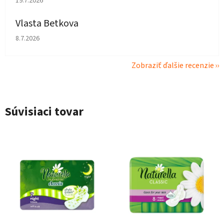
19.7.2026
Vlasta Betkova
Hodnotenie obchodu je 4 z 5 hviezdičiek.
8.7.2026
Zobraziť ďalšie recenzie
Súvisiaci tovar