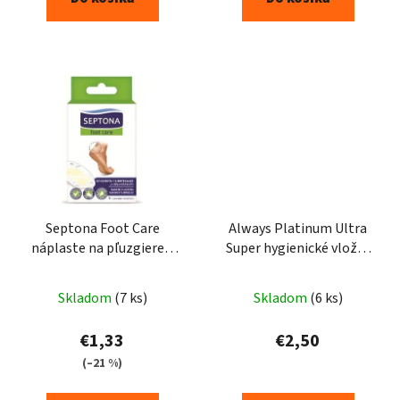
Septona Foot Care
Always Platinum Ultra
náplaste na pľuzgiere 5
Super hygienické vložky
ks
7ks
Skladom
(7 ks)
Skladom
(6 ks)
€1,33
€2,50
(–21 %)