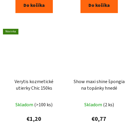
Do košíka
Do košíka
Novinka
Verytis kozmetické
Show maxi shine špongia
utierky Chic 150ks
na topánky hnedé
Skladom
(>100 ks)
Skladom
(2 ks)
€1,20
€0,77