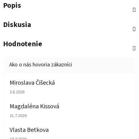
Popis
Diskusia
Hodnotenie
Miroslava Čišecká
Hodnotenie obchodu je 1 z 5 hviezdičiek.
3.8.2026
Magdaléna Kissová
Hodnotenie obchodu je 5 z 5 hviezdičiek.
21.7.2026
Vlasta Betkova
Hodnotenie obchodu je 5 z 5 hviezdičiek.