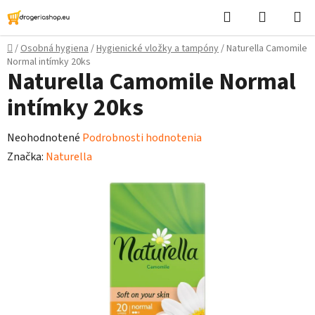
Prejsť
Hľadať
Nákupn
na
košík
obsah
Domov
/
Osobná hygiena
/
Hygienické vložky a tampóny
/
Naturella Camomile
Normal intímky 20ks
Naturella Camomile Normal
intímky 20ks
Priemerné
Neohodnotené
Podrobnosti hodnotenia
hodnotenie
Značka:
Naturella
produktu
je
0,0
z
5
hviezdičiek.