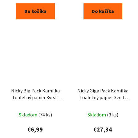
Do košíka
Do košíka
Nicky Big Pack Kamilka
Nicky Giga Pack Kamilka
toaletný papier 3vrst.
toaletný papier 3vrst.
32ks
96ks
Priemerné
Priemerné
Skladom
(74 ks)
Skladom
(3 ks)
hodnotenie
hodnotenie
produktu
produktu
€6,99
€27,34
je
je