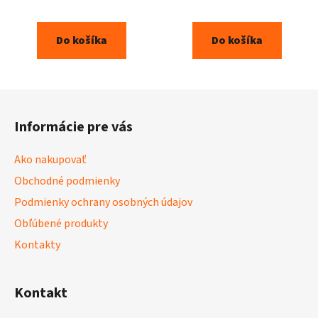
5,0
5,0
z
z
Do košíka
Do košíka
5
5
hviezdičiek.
hviezdičiek.
Z
á
Informácie pre vás
p
ä
Ako nakupovať
t
Obchodné podmienky
i
Podmienky ochrany osobných údajov
e
Obľúbené produkty
Kontakty
Kontakt