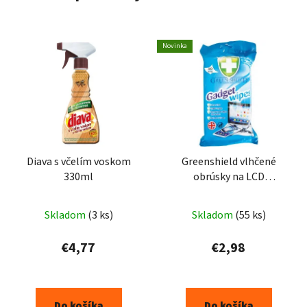
Novinka
Diava s včelím voskom
Greenshield vlhčené
330ml
obrúsky na LCD
obrazovky, 50 ks
Skladom
(3 ks)
Skladom
(55 ks)
€4,77
€2,98
Do košíka
Do košíka