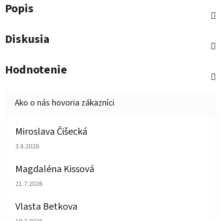
Popis
Diskusia
Hodnotenie
Miroslava Čišecká
Hodnotenie obchodu je 1 z 5 hviezdičiek.
3.8.2026
Magdaléna Kissová
Hodnotenie obchodu je 5 z 5 hviezdičiek.
21.7.2026
Vlasta Betkova
Hodnotenie obchodu je 5 z 5 hviezdičiek.