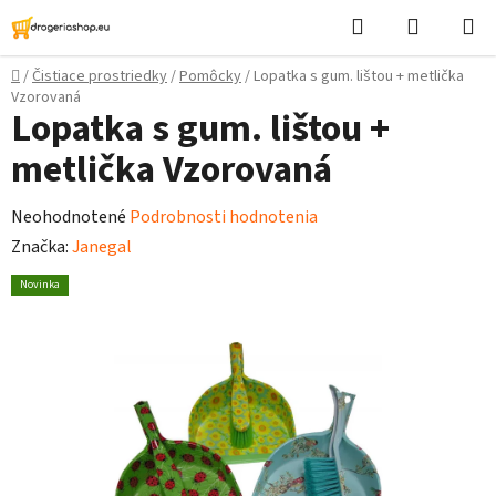
Prejsť
Hľadať
Nákupn
na
košík
obsah
Domov
/
Čistiace prostriedky
/
Pomôcky
/
Lopatka s gum. lištou + metlička
Vzorovaná
Lopatka s gum. lištou +
metlička Vzorovaná
Priemerné
Neohodnotené
Podrobnosti hodnotenia
hodnotenie
Značka:
Janegal
produktu
Novinka
je
0,0
z
5
hviezdičiek.