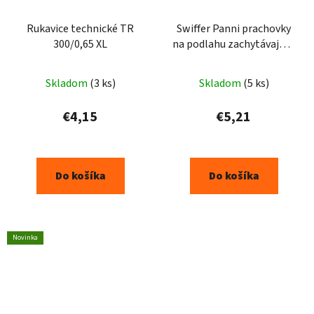
Rukavice technické TR
Swiffer Panni prachovky
300/0,65 XL
na podlahu zachytávajúce
prach 13 ks
Skladom
(3 ks)
Skladom
(5 ks)
€4,15
€5,21
Do košíka
Do košíka
Novinka