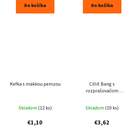
Do košíka
Do košíka
Kefka s mäkkou pemzou
Cillit Bang s
rozprašovačom
dezinfekčný čistič 750ml
Skladom
(12 ks)
Skladom
(10 ks)
€1,10
€3,62