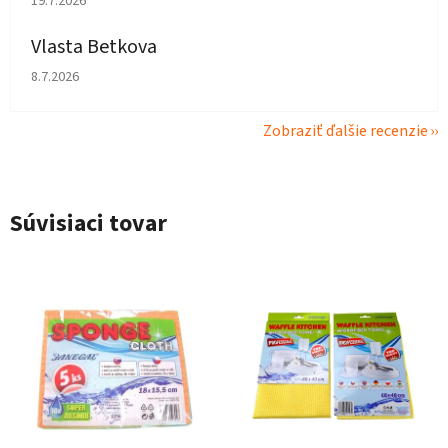
19.7.2026
Vlasta Betkova
Hodnotenie obchodu je 4 z 5 hviezdičiek.
8.7.2026
Zobraziť ďalšie recenzie
Súvisiaci tovar