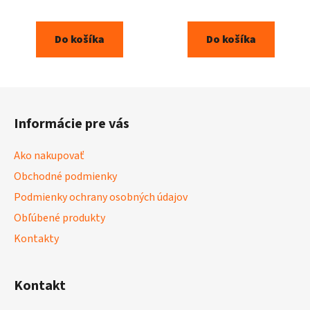
Do košíka
Do košíka
Z
á
Informácie pre vás
p
ä
Ako nakupovať
t
Obchodné podmienky
i
Podmienky ochrany osobných údajov
e
Obľúbené produkty
Kontakty
Kontakt