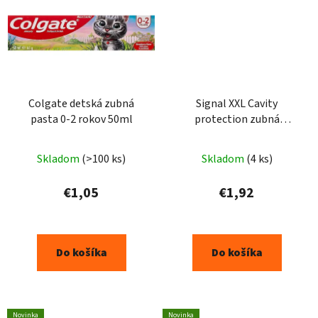
Colgate detská zubná
Signal XXL Cavity
pasta 0-2 rokov 50ml
protection zubná
pasta125 ml
Skladom
(>100 ks)
Skladom
(4 ks)
€1,05
€1,92
Do košíka
Do košíka
Novinka
Novinka