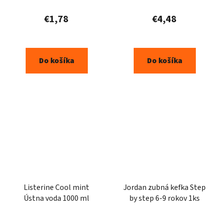
€1,78
€4,48
Do košíka
Do košíka
Listerine Cool mint
Jordan zubná kefka Step
Ústna voda 1000 ml
by step 6-9 rokov 1ks