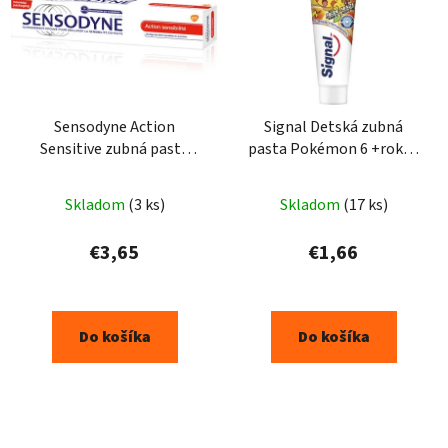
Sensodyne Action
Signal Detská zubná
Sensitive zubná pasta
pasta Pokémon 6 +rokov
75ml
- 75ml
Skladom
(3 ks)
Skladom
(17 ks)
€3,65
€1,66
Do košíka
Do košíka