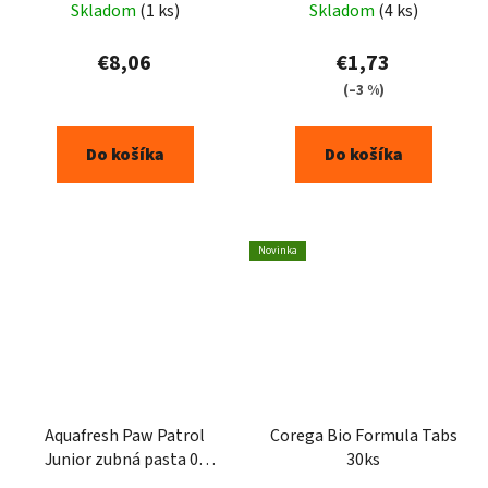
Skladom
(1 ks)
Skladom
(4 ks)
€8,06
€1,73
(–3 %)
Do košíka
Do košíka
Novinka
Aquafresh Paw Patrol
Corega Bio Formula Tabs
Junior zubná pasta 0-
30ks
5rokov 75ml