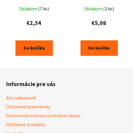
Skladom
(7 ks)
Skladom
(2 ks)
€2,34
€5,08
Do košíka
Do košíka
Z
á
Informácie pre vás
p
ä
Ako nakupovať
t
Obchodné podmienky
i
Podmienky ochrany osobných údajov
e
Obľúbené produkty