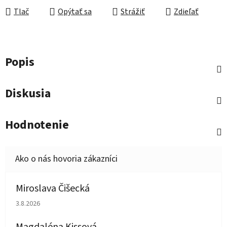
Tlač
Opýtať sa
Strážiť
Zdieľať
Popis
Diskusia
Hodnotenie
Miroslava Čišecká
Hodnotenie obchodu je 1 z 5 hviezdičiek.
3.8.2026