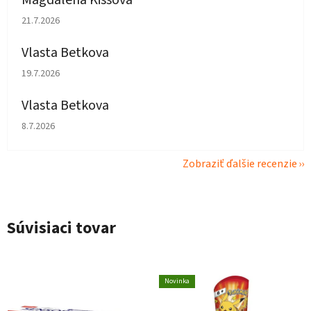
Magdaléna Kissová
Hodnotenie obchodu je 5 z 5 hviezdičiek.
21.7.2026
Vlasta Betkova
Hodnotenie obchodu je 5 z 5 hviezdičiek.
19.7.2026
Vlasta Betkova
Hodnotenie obchodu je 4 z 5 hviezdičiek.
8.7.2026
Zobraziť ďalšie recenzie
Súvisiaci tovar
Novinka