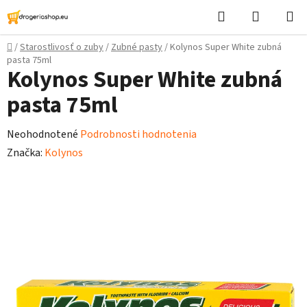
Prejsť
Hľadať
Nákupn
na
košík
obsah
Domov
/
Starostlivosť o zuby
/
Zubné pasty
/
Kolynos Super White zubná
pasta 75ml
Kolynos Super White zubná
pasta 75ml
Priemerné
Neohodnotené
Podrobnosti hodnotenia
hodnotenie
Značka:
Kolynos
produktu
je
0,0
z
5
hviezdičiek.