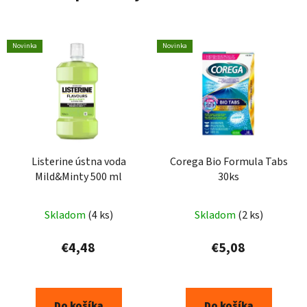
Novinka
Novinka
Listerine ústna voda
Corega Bio Formula Tabs
Mild&Minty 500 ml
30ks
Skladom
(4 ks)
Skladom
(2 ks)
€4,48
€5,08
Do košíka
Do košíka