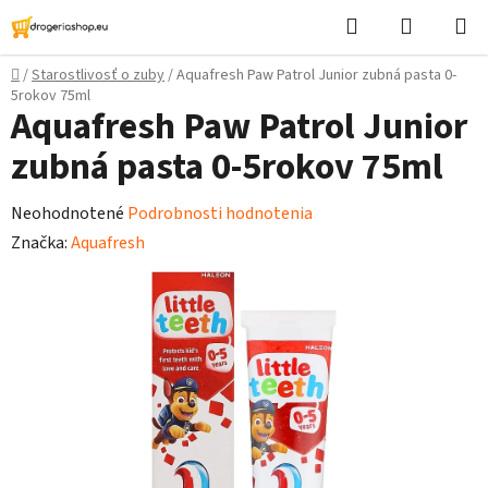
Prejsť
Hľadať
Nákupn
na
košík
obsah
Domov
/
Starostlivosť o zuby
/
Aquafresh Paw Patrol Junior zubná pasta 0-
5rokov 75ml
Aquafresh Paw Patrol Junior
zubná pasta 0-5rokov 75ml
Priemerné
Neohodnotené
Podrobnosti hodnotenia
hodnotenie
Značka:
Aquafresh
produktu
je
0,0
z
5
hviezdičiek.