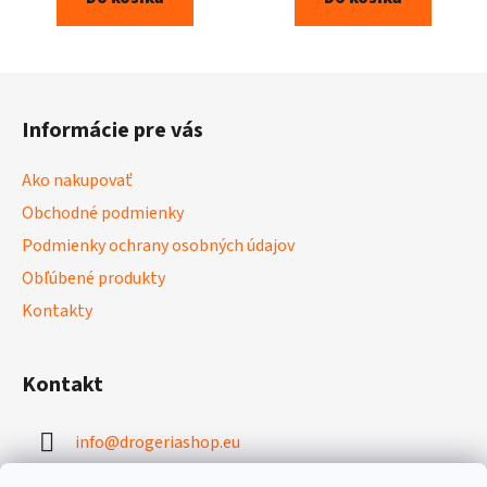
Z
á
Informácie pre vás
p
ä
Ako nakupovať
t
Obchodné podmienky
i
Podmienky ochrany osobných údajov
e
Obľúbené produkty
Kontakty
Kontakt
info
@
drogeriashop.eu