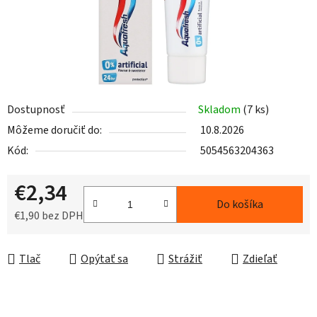
Dostupnosť
Skladom
(7 ks)
Môžeme doručiť do:
10.8.2026
Kód:
5054563204363
€2,34
Do košíka
€1,90 bez DPH
Jednotková cena:
Tlač
Opýtať sa
Strážiť
Zdieľať