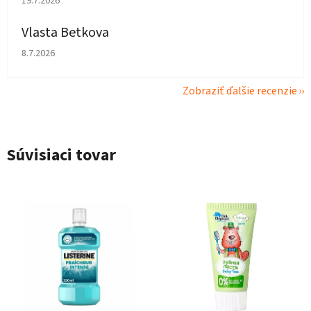
19.7.2026
Vlasta Betkova
Hodnotenie obchodu je 4 z 5 hviezdičiek.
8.7.2026
Zobraziť ďalšie recenzie
Súvisiaci tovar