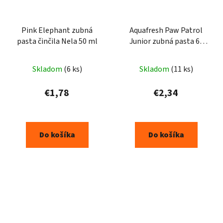
Pink Elephant zubná
Aquafresh Paw Patrol
pasta činčila Nela 50 ml
Junior zubná pasta 6-
8rokov 75ml
Skladom
(6 ks)
Skladom
(11 ks)
€1,78
€2,34
Do košíka
Do košíka