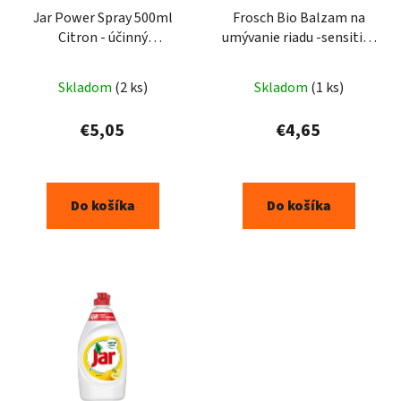
Jar Power Spray 500ml
Frosch Bio Balzam na
Citron - účinný
umývanie riadu -sensitive
odmašťovač
zero%500ml
Skladom
(2 ks)
Skladom
(1 ks)
€5,05
€4,65
Do košíka
Do košíka