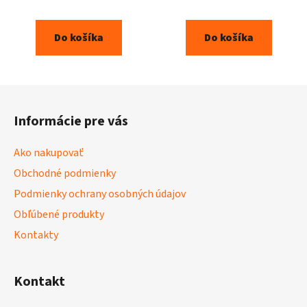
Do košíka
Do košíka
Z
á
Informácie pre vás
p
ä
Ako nakupovať
t
Obchodné podmienky
i
Podmienky ochrany osobných údajov
e
Obľúbené produkty
Kontakty
Kontakt