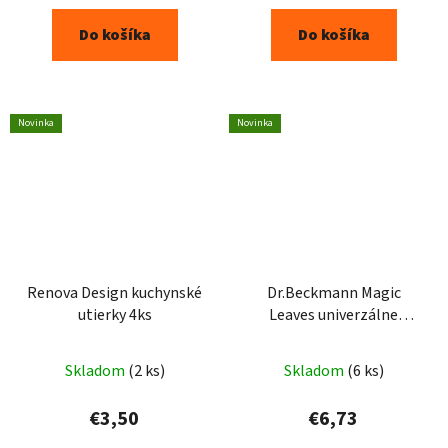
Do košíka
Do košíka
Novinka
Novinka
Renova Design kuchynské
Dr.Beckmann Magic
utierky 4ks
Leaves univerzálne
obrúsky na pranie 25ks
Skladom
(2 ks)
Skladom
(6 ks)
€3,50
€6,73