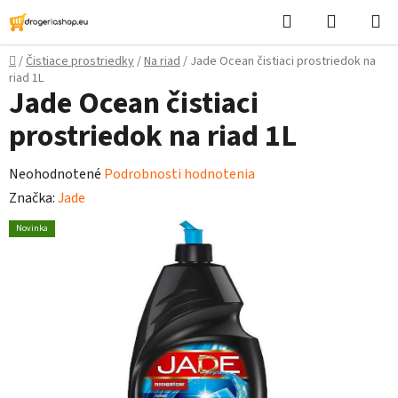
Prejsť
Hľadať
Nákupn
na
košík
obsah
Domov
/
Čistiace prostriedky
/
Na riad
/
Jade Ocean čistiaci prostriedok na
riad 1L
Jade Ocean čistiaci
prostriedok na riad 1L
Priemerné
Neohodnotené
Podrobnosti hodnotenia
hodnotenie
Značka:
Jade
produktu
Novinka
je
0,0
z
5
hviezdičiek.