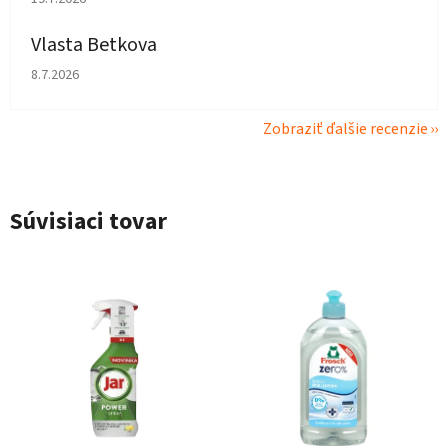
Vlasta Betkova
Hodnotenie obchodu je 4 z 5 hviezdičiek.
8.7.2026
Zobraziť ďalšie recenzie
Súvisiaci tovar