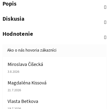
Popis
Diskusia
Hodnotenie
Miroslava Čišecká
Hodnotenie obchodu je 1 z 5 hviezdičiek.
3.8.2026
Magdaléna Kissová
Hodnotenie obchodu je 5 z 5 hviezdičiek.
21.7.2026
Vlasta Betkova
Hodnotenie obchodu je 5 z 5 hviezdičiek.
19.7.2026