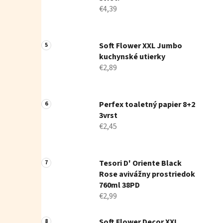
€4,39
Soft Flower XXL Jumbo
kuchynské utierky
€2,89
Perfex toaletný papier 8+2
3vrst
€2,45
Tesori D' Oriente Black
Rose avivážny prostriedok
760ml 38PD
€2,99
Soft Flower Decor XXL