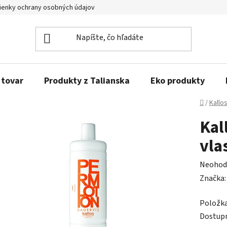
enky ochrany osobných údajov
Obľúbené produkty
Kontakty
 tovar
Produkty z Talianska
Eko produkty
Domov
/
Kallo
Kal
vla
Prieme
Neohod
hodnot
Značka
produk
Položk
je
Dostup
0,0