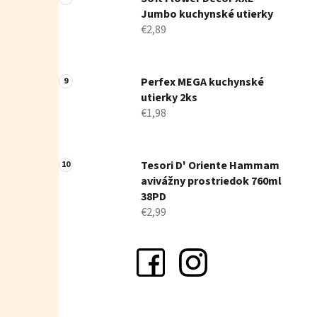
Jumbo kuchynské utierky
€2,89
Perfex MEGA kuchynské
utierky 2ks
€1,98
Tesori D' Oriente Hammam
avivážny prostriedok 760ml
38PD
€2,99