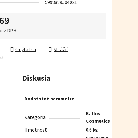
5998889504021
,69
iek.
 bez DPH
ková cena:
Opýtať sa
Strážiť
ať
Diskusia
Dodatočné parametre
Kallos
Kategória
Cosmetics
Hmotnosť
0.6 kg