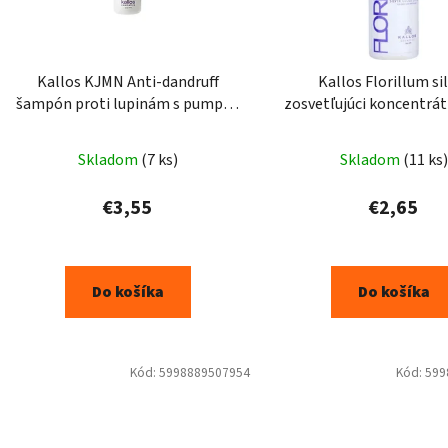
Kallos KJMN Anti-dandruff
Kallos Florillum si
šampón proti lupinám s pumpou
zosvetľujúci koncentrát
500 ml
100 ml
Skladom
(7 ks)
Skladom
(11 ks)
€3,55
€2,65
Do košíka
Do košíka
Kód:
5998889507954
Kód:
599