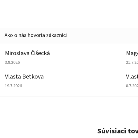
Miroslava Čišecká
Magd
Hodnotenie obchodu je 1 z 5 hviezdičiek.
Hodno
3.8.2026
21.7.2
Vlasta Betkova
Vlas
Hodnotenie obchodu je 5 z 5 hviezdičiek.
Hodno
19.7.2026
8.7.20
Súvisiaci to