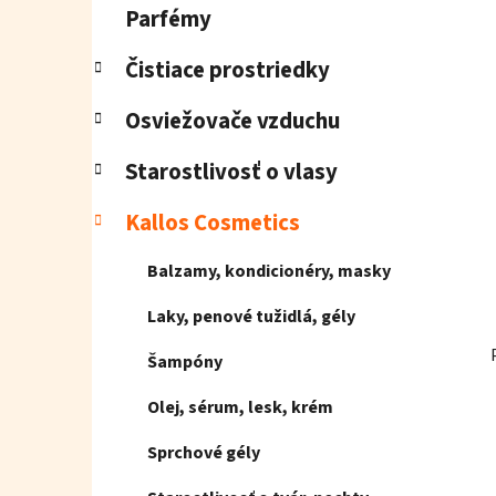
l
Parfémy
Čistiace prostriedky
Osviežovače vzduchu
Starostlivosť o vlasy
Kallos Cosmetics
Balzamy, kondicionéry, masky
Laky, penové tužidlá, gély
Šampóny
Olej, sérum, lesk, krém
Sprchové gély