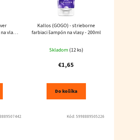
lver
Kallos (GOGO) - strieborne
 na vlasy
farbiaci šampón na vlasy - 200ml
Skladom
(12 ks)
€1,65
Do košíka
8889507442
Kód:
5998889505226