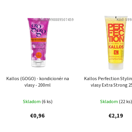
Kód:
5998889507459
Kód:
599
Kallos (GOGO) - kondicionér na
Kallos Perfection Styli
vlasy - 200ml
vlasy Extra Strong 
Skladom
(6 ks)
Skladom
(22 ks)
€0,96
€2,19