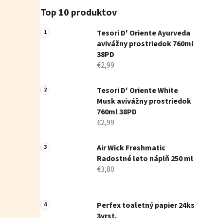
Top 10 produktov
Tesori D' Oriente Ayurveda
avivážny prostriedok 760ml
38PD
€2,99
Tesori D' Oriente White
Musk avivážny prostriedok
760ml 38PD
€2,99
Air Wick Freshmatic
Radostné leto náplň 250 ml
€3,80
Perfex toaletný papier 24ks
3vrst.