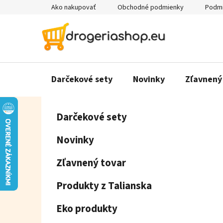
Prejsť
Ako nakupovať
Obchodné podmienky
Podmi
na
obsah
Darčekové sety
Novinky
Zľavnený
B
K
Preskočiť
Darčekové sety
a
o
kategórie
t
č
Novinky
e
n
g
ý
Zľavnený tovar
ó
p
r
Produkty z Talianska
a
i
e
n
Eko produkty
e