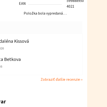
599888950
EAN
4021
Položka bola vypredaná…
aléna Kissová
tenie obchodu je 5 z 5 hviezdičiek.
026
ta Betkova
tenie obchodu je 4 z 5 hviezdičiek.
26
Zobraziť ďalšie recenzie
var