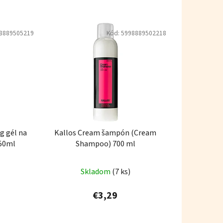
8889505219
Kód:
5998889502218
ng gél na
Kallos Cream šampón (Cream
250ml
Shampoo) 700 ml
Skladom
(7 ks)
€3,29