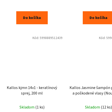
Do košíka
Do košíka
Kód:
5998889512439
Kód:
599
Kallos kjmn 14v1 - keratínový
Kallos Jasmine šampón 
sprej, 200 ml
a poškodené vlasy (Nou
Shampoo) 1000 
Skladom
(1 ks)
Skladom
(12 ks)