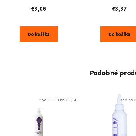
€3,06
€3,37
Do košíka
Do košíka
Podobné prod
Kód:
5998889503574
Kód:
599