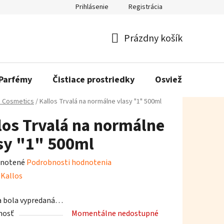
Prihlásenie
Registrácia
Prázdny košík
Nákupný
košík
Parfémy
Čistiace prostriedky
Osviežovače vzd
s Cosmetics
/
Kallos Trvalá na normálne vlasy "1" 500ml
los Trvalá na normálne
sy "1" 500ml
rné
notené
Podrobnosti hodnotenia
enie
:
Kallos
tu
a bola vypredaná…
nosť
Momentálne nedostupné