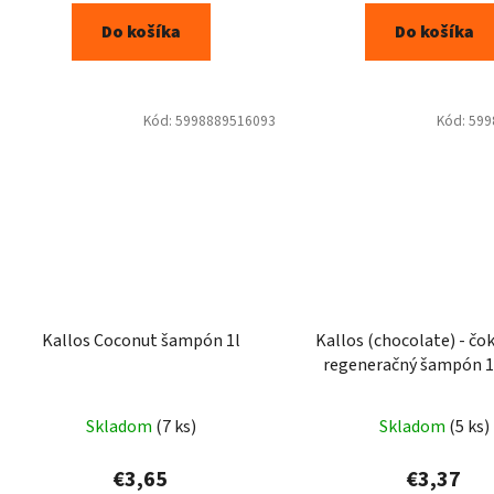
Do košíka
Do košíka
Kód:
5998889516093
Kód:
599
Kallos Coconut šampón 1l
Kallos (chocolate) - čo
regeneračný šampón 
Skladom
(7 ks)
Skladom
(5 ks)
€3,65
€3,37