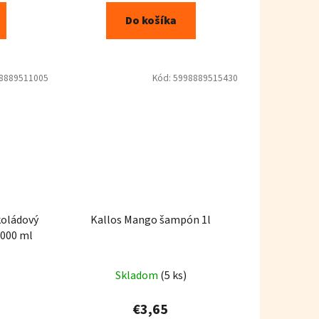
Do košíka
8889511005
Kód:
5998889515430
koládový
Kallos Mango šampón 1l
1000 ml
Skladom
(5 ks)
€3,65