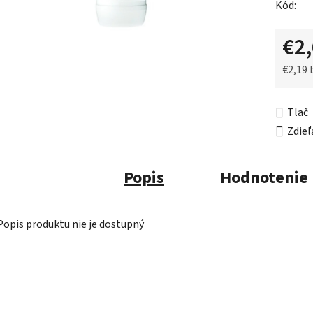
Kód:
z
5
€2
hviezdič
€2,19
Jednot
Tlač
Zdieľ
Popis
Hodnotenie
Popis produktu nie je dostupný