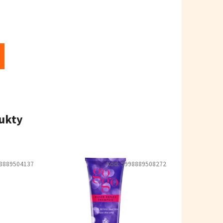
ukty
8889504137
Kód:
5998889508272