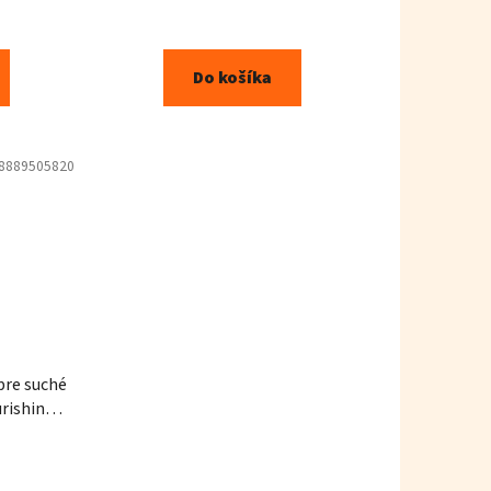
Do košíka
8889505820
pre suché
rishing
ml