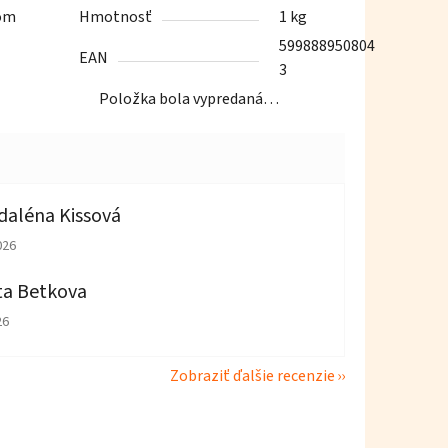
tom
Hmotnosť
1 kg
599888950804
EAN
3
Položka bola vypredaná…
aléna Kissová
tenie obchodu je 5 z 5 hviezdičiek.
026
ta Betkova
tenie obchodu je 4 z 5 hviezdičiek.
26
Zobraziť ďalšie recenzie