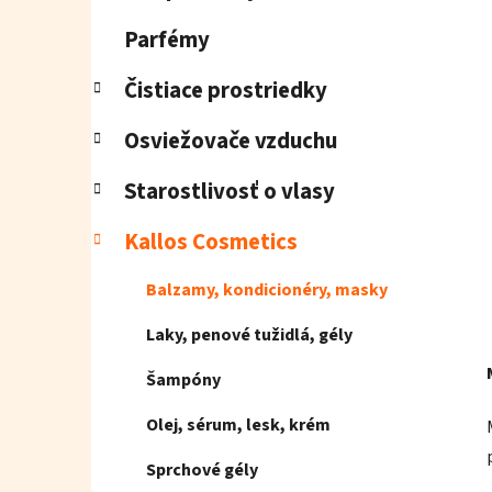
e
l
Parfémy
Čistiace prostriedky
Osviežovače vzduchu
Starostlivosť o vlasy
Kallos Cosmetics
Balzamy, kondicionéry, masky
Laky, penové tužidlá, gély
Šampóny
Olej, sérum, lesk, krém
Sprchové gély