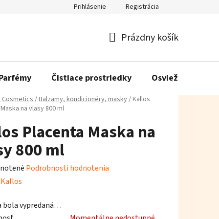
Prihlásenie
Registrácia
Prázdny košík
Nákupný
košík
Parfémy
Čistiace prostriedky
Osviežovače vzd
s Cosmetics
/
Balzamy, kondicionéry, masky
/
Kallos
 Maska na vlasy 800 ml
los Placenta Maska na
sy 800 ml
rné
notené
Podrobnosti hodnotenia
enie
:
Kallos
tu
a bola vypredaná…
nosť
Momentálne nedostupné