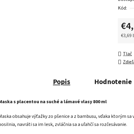
0,0
Kód:
z
5
€4
hviezdič
€3,69
Jednot
Tlač
Zdieľ
Popis
Hodnotenie
Maska s placentou na suché a lámavé vlasy 800 ml
Maska obsahuje výťažky zo pšenice a z bambusu, vďaka ktorým sa 
posilnia, navráti sa im lesk, zvláčnia sa a uľahčí sa rozčesávanie.