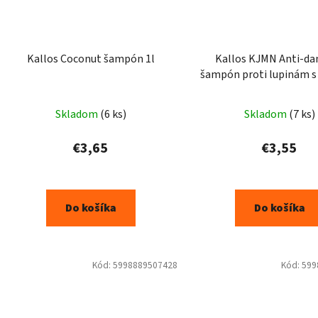
Kallos Coconut šampón 1l
Kallos KJMN Anti-da
šampón proti lupinám 
500 ml
Skladom
(6 ks)
Skladom
(7 ks)
€3,65
€3,55
Do košíka
Do košíka
Kód:
5998889507428
Kód:
599