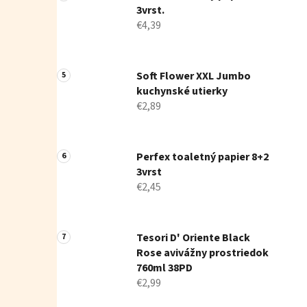
3vrst.
€4,39
Soft Flower XXL Jumbo
kuchynské utierky
€2,89
Perfex toaletný papier 8+2
3vrst
€2,45
Tesori D' Oriente Black
Rose avivážny prostriedok
760ml 38PD
€2,99