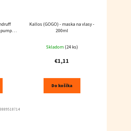
ndruff
Kallos (GOGO) - maska ​​na vlasy -
s pumpou
200ml
Skladom
(24 ks)
€1,11
Do košíka
8889518714