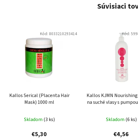
Súvisiaci to
Kód:
8033210293414
Kód:
599
Kallos Serical (Placenta Hair
Kallos KJMN Nourishin
Mask) 1000 ml
na suché vlasy s pumpou
Skladom
(3 ks)
Skladom
(6 ks)
€5,30
€4,56