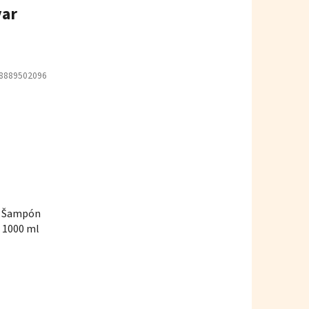
var
8889502096
g Šampón
 1000 ml