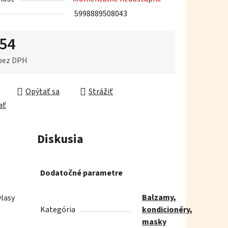
5998889508043
,54
iek.
 bez DPH
ková cena:
Opýtať sa
Strážiť
ať
Diskusia
Dodatočné parametre
Balzamy,
vlasy
Kategória
kondicionéry,
masky