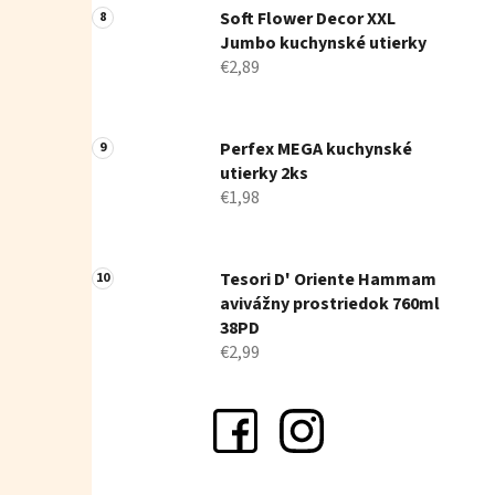
Soft Flower Decor XXL
Jumbo kuchynské utierky
€2,89
Perfex MEGA kuchynské
utierky 2ks
€1,98
Tesori D' Oriente Hammam
avivážny prostriedok 760ml
38PD
€2,99