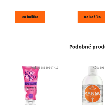
Do košíka
Do košíka
Podobné prod
Kód:
5998889507411
Kód:
599