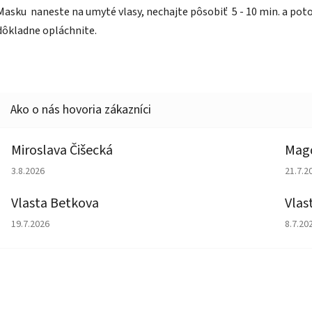
Masku naneste na umyté vlasy, nechajte pôsobiť 5 - 10 min. a po
dôkladne opláchnite.
Miroslava Čišecká
Magd
Hodnotenie obchodu je 1 z 5 hviezdičiek.
Hodno
3.8.2026
21.7.2
Vlasta Betkova
Vlas
Hodnotenie obchodu je 5 z 5 hviezdičiek.
Hodno
19.7.2026
8.7.20