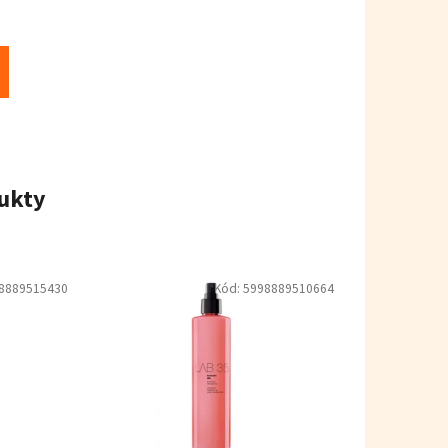
ukty
8889515430
Kód:
5998889510664