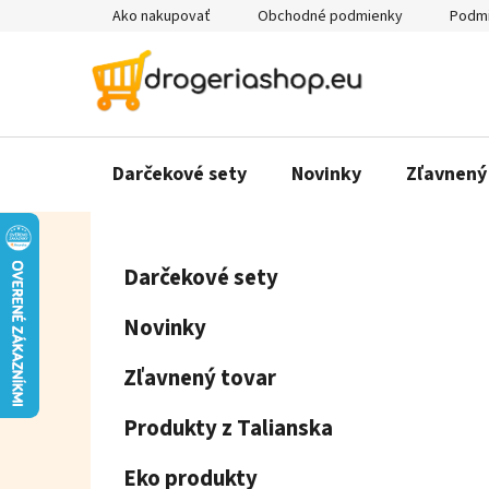
Prejsť
Ako nakupovať
Obchodné podmienky
Podmi
na
obsah
Darčekové sety
Novinky
Zľavnený
B
K
Preskočiť
Darčekové sety
a
o
kategórie
t
č
Novinky
e
n
g
ý
Zľavnený tovar
ó
p
r
Produkty z Talianska
a
i
e
n
Eko produkty