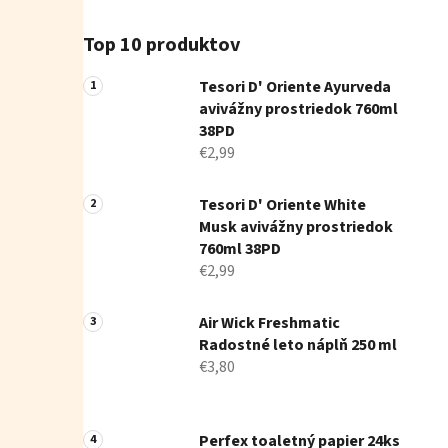
Top 10 produktov
Tesori D' Oriente Ayurveda
avivážny prostriedok 760ml
38PD
€2,99
Tesori D' Oriente White
Musk avivážny prostriedok
760ml 38PD
€2,99
Air Wick Freshmatic
Radostné leto náplň 250 ml
€3,80
Perfex toaletný papier 24ks