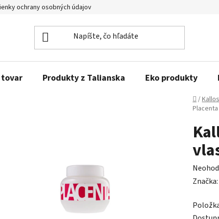
enky ochrany osobných údajov
Obľúbené produkty
Kontakty
 tovar
Produkty z Talianska
Eko produkty
Domov
/
Kallo
Placenta
Kal
vla
Prieme
Neohod
hodnot
Značka
produk
Položk
je
Dostup