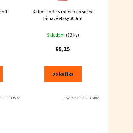
n 1l
Kallos LAB 35 mlieko na suché
lámavé vlasy 300ml
Skladom
(13 ks)
€5,25
Do košíka
8889503574
Kód:
5998889507404