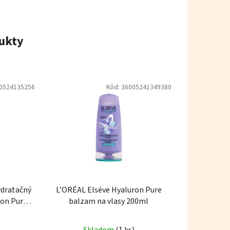
ukty
0524135256
Kód:
36005241349380
ydratačný
L’ORÉAL Elséve Hyaluron Pure
ron Pure
balzam na vlasy 200ml
Skladom
(1 ks)