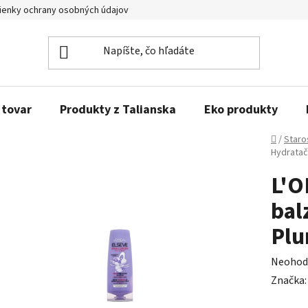
enky ochrany osobných údajov
Obľúbené produkty
Kontakty
 tovar
Produkty z Talianska
Eko produkty
Domov
/
Staro
Hydratač
L'O
bal
Plu
Prieme
Neohod
hodnot
Značka
produk