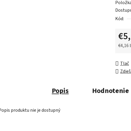
Položk
je
Dostup
0,0
Kód:
z
5
€5
hviezdič
€4,16
Jednot
Tlač
Zdieľ
Popis
Hodnotenie
Popis produktu nie je dostupný