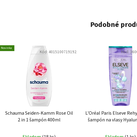
Podobné prod
Novinka
Kód:
4015100719192
Kód:
360
Schauma Seiden-Kamm Rose Oil
L'Oréal Paris Elseve Reh
2 in 1 šampón 400ml
šampón na vlasy Hyalu
250ml
Skladom
(18 ks)
Skladom
(1 ks)