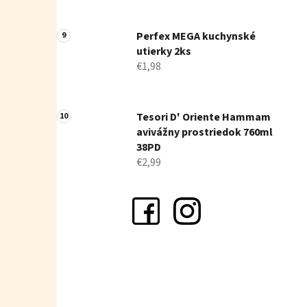
Perfex MEGA kuchynské
utierky 2ks
€1,98
Tesori D' Oriente Hammam
avivážny prostriedok 760ml
38PD
€2,99