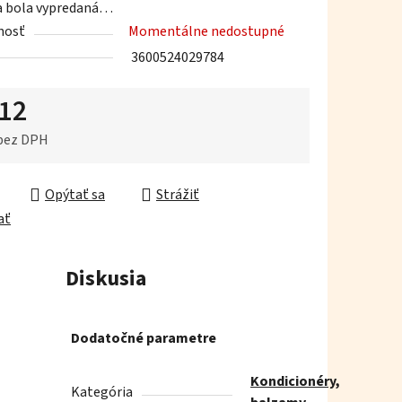
a bola vypredaná…
nosť
Momentálne nedostupné
3600524029784
,12
iek.
 bez DPH
ková cena:
Opýtať sa
Strážiť
ať
Diskusia
Dodatočné parametre
Kondicionéry,
Kategória