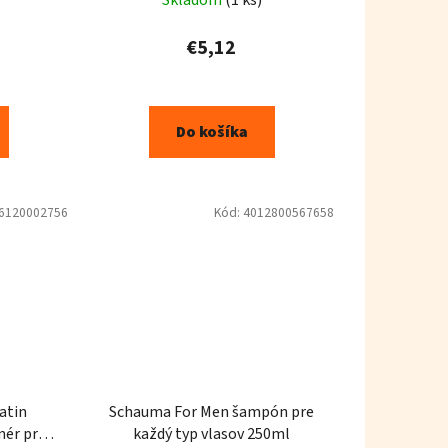
€5,12
Do košíka
6120002756
Kód:
4012800567658
atin
Schauma For Men šampón pre
nér pre
každý typ vlasov 250ml