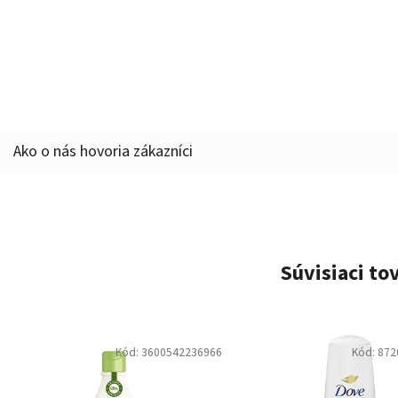
Súvisiaci to
Kód:
3600542236966
Kód:
872