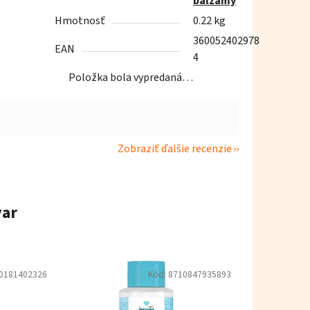
balzamy
Hmotnosť
0.22 kg
360052402978
EAN
4
Položka bola vypredaná…
Zobraziť ďalšie recenzie
var
0181402326
Kód:
8710847935893