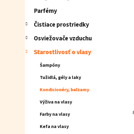
e
l
Parfémy
Čistiace prostriedky
Osviežovače vzduchu
Starostlivosť o vlasy
Šampóny
Tužidlá, gély a laky
Kondicionéry, balzamy
Výživa na vlasy
Farby na vlasy
Kefa na vlasy