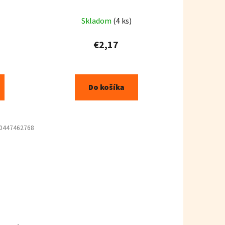
0 ml
Skladom
(4 ks)
€2,17
Do košíka
0447462768