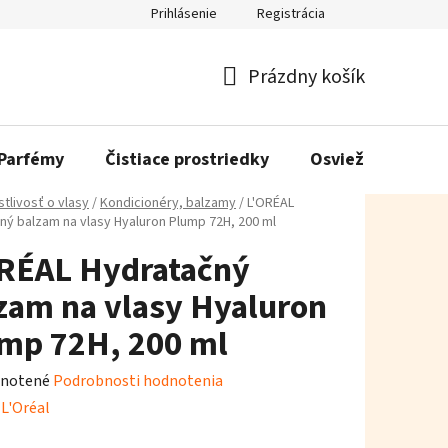
Prihlásenie
Registrácia
Prázdny košík
Nákupný
košík
Parfémy
Čistiace prostriedky
Osviežovače vzd
stlivosť o vlasy
/
Kondicionéry, balzamy
/
L'ORÉAL
ný balzam na vlasy Hyaluron Plump 72H, 200 ml
RÉAL Hydratačný
zam na vlasy Hyaluron
mp 72H, 200 ml
rné
notené
Podrobnosti hodnotenia
enie
:
L'Oréal
tu