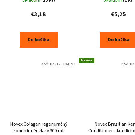
€3,18
€5,25
Do košíka
Do košíka
Novinka
Kód:
876120004293
Kód:
87
Novex Colagen regeneračný
Novex Brazilian Ker
kondicionér vlasy 300 ml
Conditioner - kondicio