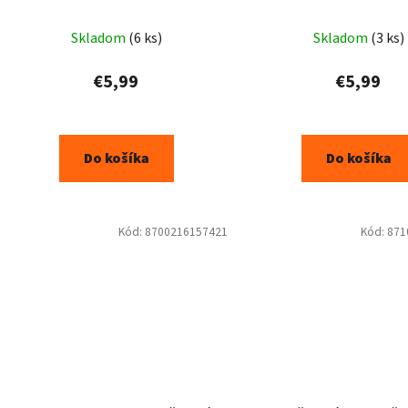
poškodené vlasy, 30
Skladom
(6 ks)
Skladom
(3 ks)
€5,99
€5,99
Do košíka
Do košíka
Kód:
8700216157421
Kód:
871