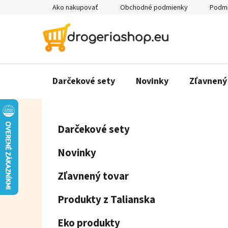
Prejsť
Ako nakupovať
Obchodné podmienky
Podmi
na
obsah
Darčekové sety
Novinky
Zľavnený
B
K
Preskočiť
Darčekové sety
a
o
kategórie
t
č
Novinky
e
n
g
ý
Zľavnený tovar
ó
p
r
Produkty z Talianska
a
i
e
n
Eko produkty