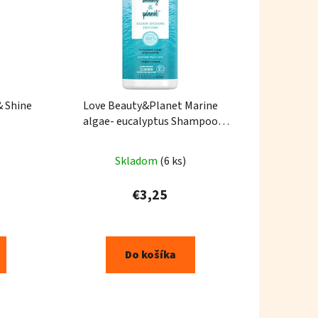
& Shine
Love Beauty&Planet Marine
algae- eucalyptus Shampoo
400ml
Skladom
(6 ks)
€3,25
Do košíka