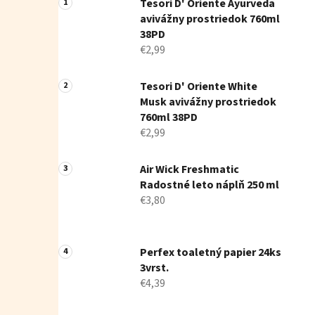
Tesori D' Oriente Ayurveda
avivážny prostriedok 760ml
38PD
€2,99
Tesori D' Oriente White
Musk avivážny prostriedok
760ml 38PD
€2,99
Air Wick Freshmatic
Radostné leto náplň 250 ml
€3,80
Perfex toaletný papier 24ks
3vrst.
€4,39