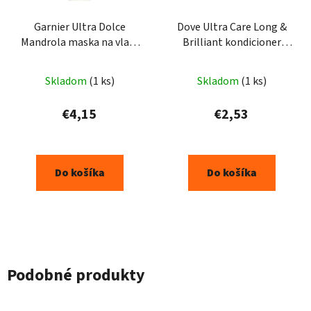
Garnier Ultra Dolce
Dove Ultra Care Long &
Mandrola maska na vlasy
Brilliant kondicioner
250ml
180ml
Skladom
(1 ks)
Skladom
(1 ks)
€4,15
€2,53
Do košíka
Do košíka
Podobné produkty