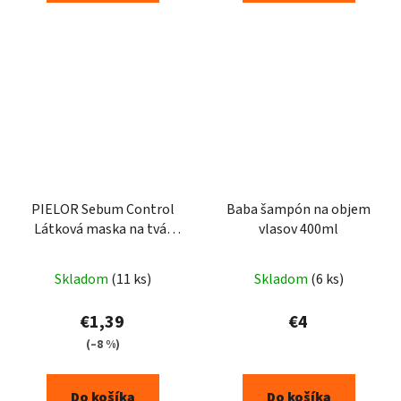
PIELOR Sebum Control
Baba šampón na objem
Látková maska na tvár
vlasov 400ml
Sage Extract -1ks
Skladom
(11 ks)
Skladom
(6 ks)
€1,39
€4
(–8 %)
Do košíka
Do košíka