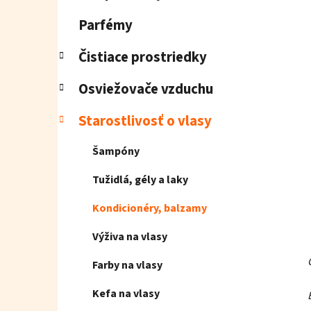
e
l
Parfémy
Čistiace prostriedky
Osviežovače vzduchu
Starostlivosť o vlasy
Šampóny
Tužidlá, gély a laky
Kondicionéry, balzamy
Výživa na vlasy
Farby na vlasy
Kefa na vlasy