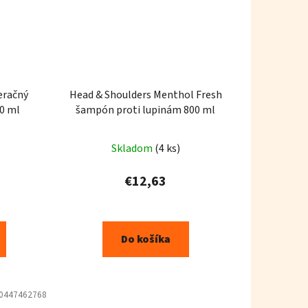
eračný
Head & Shoulders Menthol Fresh
00 ml
šampón proti lupinám 800 ml
Skladom
(4 ks)
€12,63
Do košíka
0447462768