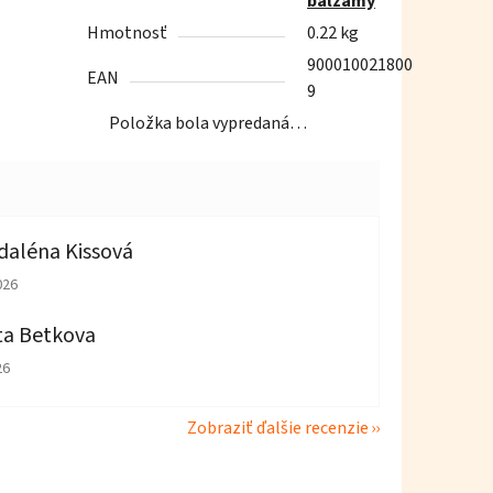
balzamy
Hmotnosť
0.22 kg
900010021800
EAN
9
Položka bola vypredaná…
aléna Kissová
tenie obchodu je 5 z 5 hviezdičiek.
026
ta Betkova
tenie obchodu je 4 z 5 hviezdičiek.
26
Zobraziť ďalšie recenzie