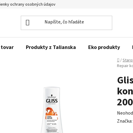
enky ochrany osobných údajov
Obľúbené produkty
Kontakty
 tovar
Produkty z Talianska
Eko produkty
Domov
/
Staro
Repair k
Gli
kon
20
Prieme
Neohod
hodnot
Značka
produk