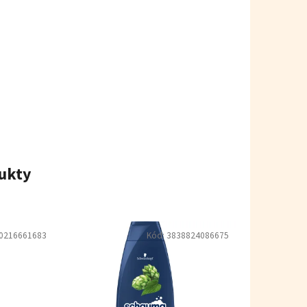
ukty
0216661683
Kód:
3838824086675