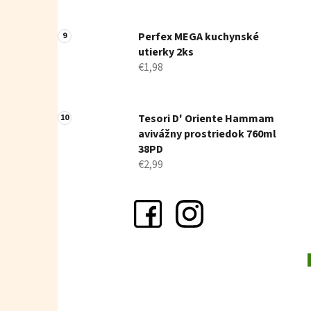
Perfex MEGA kuchynské
utierky 2ks
€1,98
Tesori D' Oriente Hammam
avivážny prostriedok 760ml
38PD
€2,99