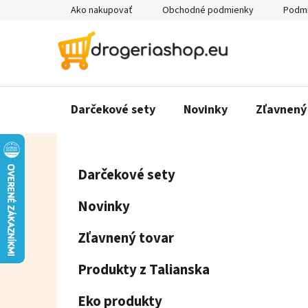
Prejsť
Ako nakupovať
Obchodné podmienky
Podmi
na
obsah
Darčekové sety
Novinky
Zľavnený
B
K
Preskočiť
Darčekové sety
a
o
kategórie
t
č
Novinky
e
n
g
ý
Zľavnený tovar
ó
p
r
Produkty z Talianska
a
i
e
n
Eko produkty