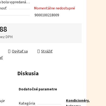
a bola vypredaná…
nosť
Momentálne nedostupné
9000100218009
,88
iek.
 bez DPH
ková cena:
Opýtať sa
Strážiť
ať
Diskusia
Dodatočné parametre
Kondicionéry,
uje
Kategória