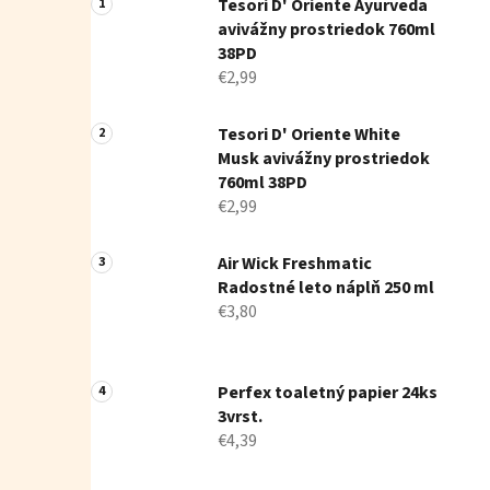
Tesori D' Oriente Ayurveda
avivážny prostriedok 760ml
38PD
€2,99
Tesori D' Oriente White
Musk avivážny prostriedok
760ml 38PD
€2,99
Air Wick Freshmatic
Radostné leto náplň 250 ml
€3,80
Perfex toaletný papier 24ks
3vrst.
€4,39