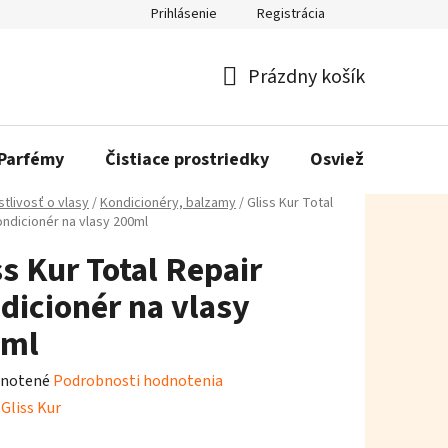
Prihlásenie
Registrácia
Prázdny košík
Nákupný
košík
Parfémy
Čistiace prostriedky
Osviežovače vzd
stlivosť o vlasy
/
Kondicionéry, balzamy
/
Gliss Kur Total
ondicionér na vlasy 200ml
ss Kur Total Repair
dicionér na vlasy
0ml
rné
notené
Podrobnosti hodnotenia
enie
:
Gliss Kur
tu