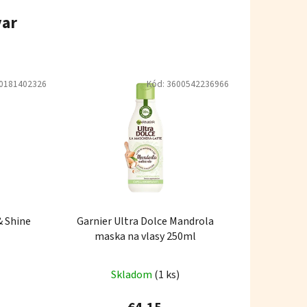
var
0181402326
Kód:
3600542236966
& Shine
Garnier Ultra Dolce Mandrola
maska na vlasy 250ml
Skladom
(1 ks)