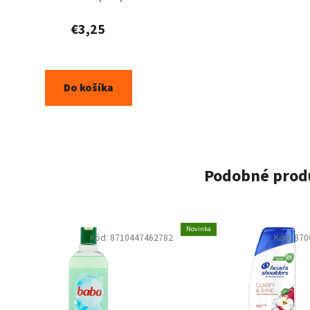
€3,25
Do košíka
Podobné prod
Novinka
Kód:
8710447462782
Kód:
870