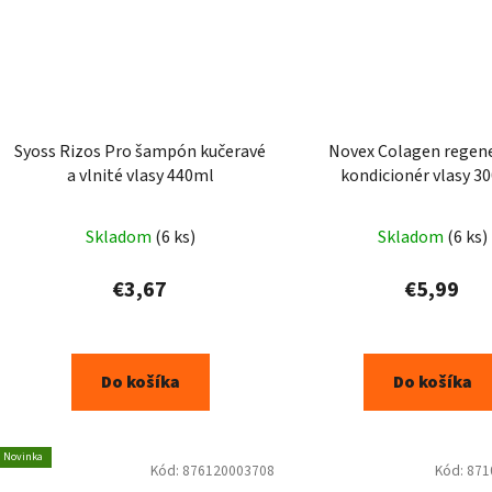
Syoss Rizos Pro šampón kučeravé
Novex Colagen regen
a vlnité vlasy 440ml
kondicionér vlasy 3
Skladom
(6 ks)
Skladom
(6 ks)
€3,67
€5,99
Do košíka
Do košíka
Novinka
Kód:
876120003708
Kód:
871