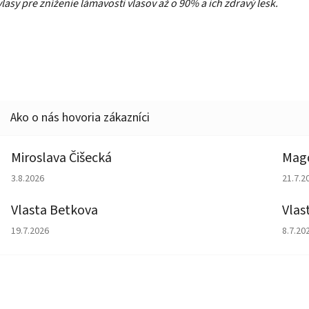
vlasy pre zníženie lámavosti vlasov až o 90% a ich zdravý lesk.
Miroslava Čišecká
Magd
Hodnotenie obchodu je 1 z 5 hviezdičiek.
Hodno
3.8.2026
21.7.2
Vlasta Betkova
Vlas
Hodnotenie obchodu je 5 z 5 hviezdičiek.
Hodno
19.7.2026
8.7.20