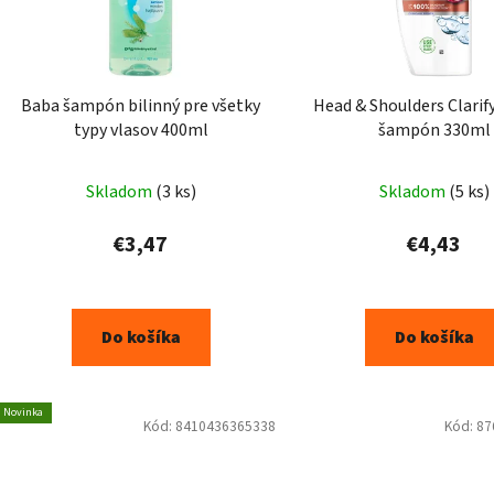
Baba šampón bilinný pre všetky
Head & Shoulders Clarif
typy vlasov 400ml
šampón 330ml
Skladom
(3 ks)
Skladom
(5 ks)
€3,47
€4,43
Do košíka
Do košíka
Novinka
Kód:
8410436365338
Kód:
87