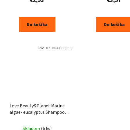
€2,53
€3,57
Do košíka
Do košíka
Kód:
8710847935893
Love Beauty&Planet Marine
algae- eucalyptus Shampoo
400ml
Skladom
(6 ks)