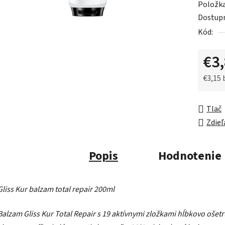
Položk
je
Dostup
0,0
Kód:
z
5
€3
hviezdič
€3,15
Jednot
Tlač
Zdieľ
Popis
Hodnotenie
Gliss Kur balzam total repair 200ml
Balzam Gliss Kur Total Repair s 19 aktívnymi zložkami hĺbkovo ošetr