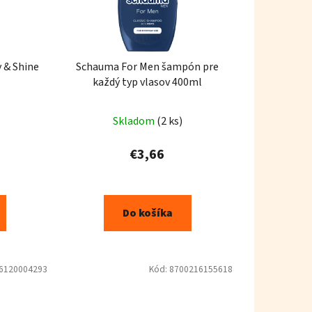
y & Shine
Schauma For Men šampón pre
každý typ vlasov 400ml
Skladom
(2 ks)
€3,66
Do košíka
6120004293
Kód:
8700216155618